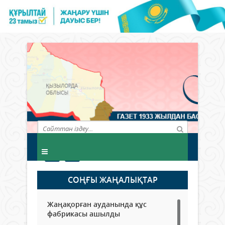
СОҢҒЫ ЖАҢАЛЫҚТАР
Жаңақорған ауданында құс
фабрикасы ашылды