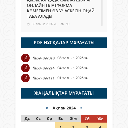
ОНЛАЙН ПЛАТФОРМА
КӨМЕГІМЕН ӨЗ УЧАСКЕСІН ОҢАЙ
ТАБА АЛАДЫ
06 тамыз 2026 ж.
99
Open Air: Қызылорда облысы
PDF НҰСҚАЛАР МҰРАҒАТЫ
полиция департаменті 20
мыңнан астам көрерменнің
қауіпсіздігін қамтамасыз етті
08 тамыз 2026 ж.
№59 (8973) 8
06 тамыз 2026 ж.
118
04 тамыз 2026 ж.
№58 (8972) 4
Wi-Fi ҚАБЫРҒА АРҚЫЛЫ ҚАЛАЙ
01 тамыз 2026 ж.
№57 (8971) 1
ӨТЕДІ?
06 тамыз 2026 ж.
276
ЖАҢАЛЫҚТАР МҰРАҒАТЫ
Как могут проголосовать
граждане Казахстана,
«
Ақпан 2024
»
находящиеся за рубежом?
Дс
Сс
Ср
Бс
Жм
Сб
Жс
05 тамыз 2026 ж.
158
1
2
3
4