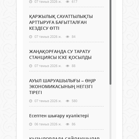
07 тамыз 2026 ж.
617
ҚАРЖЫЛЫҚ САУАТТЫЛЫҚТЫ
АРТТЫРУҒА БАҒЫТТАЛҒАН
КЕЗДЕСУ ӨТТІ
07 тамыз 2026 ж.
84
ЖАҢАҚОРҒАНДА СУ ТАРАТУ
СТАНЦИЯСЫ ІСКЕ ҚОСЫЛДЫ
07 тамыз 2026 ж.
88
АУЫЛ ШАРУАШЫЛЫҒЫ – ӨҢІР
ЭКОНОМИКАСЫНЫҢ НЕГІЗГІ
ТІРЕГІ
07 тамыз 2026 ж.
580
Есептен шығару куәліктері
06 тамыз 2026 ж.
86
ҚЫЗЫЛОРДАДА САЙЛАУШЫЛАР