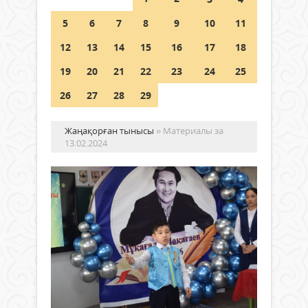
Шетелде жүрген Қазақстан
5
6
7
8
9
10
11
азаматтары қалай дауыс бере
алады?
12
13
14
15
16
17
18
05 тамыз 2026 ж.
169
19
20
21
22
23
24
25
26
27
28
29
Жаңақорған тынысы
» Материалы за
13.02.2024
Ақ
өмі
ме
өл
Руханият
дәр
13 ақпан
2024 ж.
Қаза
555
ақи
0
ақын
поэз
Толығырақ