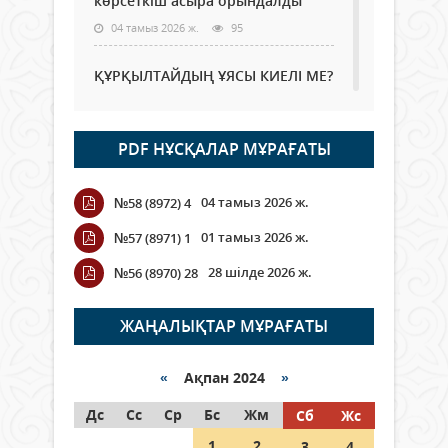
көрсеткіш асыра орындалды
04 тамыз 2026 ж.
95
ҚҰРҚЫЛТАЙДЫҢ ҰЯСЫ КИЕЛІ МЕ?
04 тамыз 2026 ж.
87
PDF НҰСҚАЛАР МҰРАҒАТЫ
Германия аптап ыстыққа
байланысты суды үнемдей
бастады
04 тамыз 2026 ж.
№58 (8972) 4
04 тамыз 2026 ж.
80
01 тамыз 2026 ж.
№57 (8971) 1
Молдовада су мен электр
28 шілде 2026 ж.
№56 (8970) 28
энергиясын үнемдеу режимі
енгізілді
ЖАҢАЛЫҚТАР МҰРАҒАТЫ
04 тамыз 2026 ж.
92
РУСЛАН РҮСТЕМҰЛЫ ОБЛЫС
«
Ақпан 2024
»
ӘКІМІНІҢ КЕҢЕСШІСІ БОЛЫП
Дс
ТАҒАЙЫНДАЛДЫ
Сс
Ср
Бс
Жм
Сб
Жс
04 тамыз 2026 ж.
93
1
2
3
4