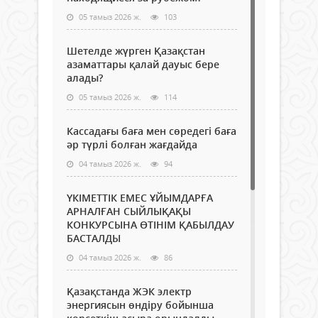
05 тамыз 2026 ж.
103
Шетелде жүрген Қазақстан
азаматтары қалай дауыс бере
алады?
05 тамыз 2026 ж.
114
Кассадағы баға мен сөредегі баға
әр түрлі болған жағдайда
04 тамыз 2026 ж.
94
ҮКІМЕТТІК ЕМЕС ҰЙЫМДАРҒА
АРНАЛҒАН СЫЙЛЫҚАҚЫ
КОНКУРСЫНА ӨТІНІМ ҚАБЫЛДАУ
БАСТАЛДЫ
04 тамыз 2026 ж.
86
Қазақстанда ЖЭК электр
энергиясын өндіру бойынша