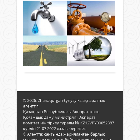
9
Нәлі
Ерік
төра
елд
мекте
өтке
ме
кеңе
эл
тұрғ
же
жай
Жаңалықтар
жа
өмір
04 ақпан
сүруі
2024 ж.
Жаңа
мен
585
0
ауда
ауд
Толығырақ
хал
әлеу
өмір
-
сүру
экон
сапа
жағ
жақс
жақс
мақс
мақс
инф
был
© 2026. Zhanaqorgan-tynysy.kz ақпараттық
сала
деме
агенттігі.
дамы
есеб
Қазақстан Республикасы Ақпарат және
күн
жал
Қоғамдық даму министрлігі, Ақпарат
тәрт
құн
комитетінің тіркеу туралы № KZ12VPY00052387
баст
куәлігі 21.07.2022 жылы берілген.
15,3
мәсе
® Агенттік сайтында жарияланған барлық
млрд
бірі.
мақалалар мен фото-бейне материалдардың