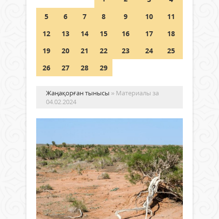
5
6
7
8
9
10
11
Қысқы демалыс 14 күн: 2026–
2027 оқу жылына арналған
12
13
14
15
16
17
18
каникул кестесі бекітілді
19
20
21
22
23
24
25
04 тамыз 2026 ж.
122
26
27
28
29
Жаңақорған тынысы
» Материалы за
04.02.2024
Та
та
та
түс
Жаңалықтар
Бүгі
экол
04 ақпан
әлем
2024 ж.
мәсе
371
0
шар
Толығырақ