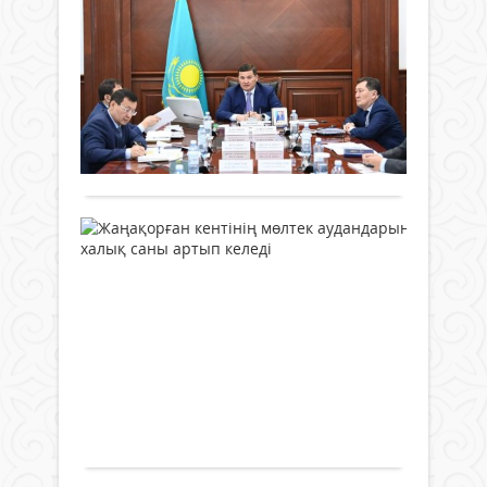
ау
ата-
қызм
ізгіл
ау
анал
өтке
пен
Қам
са
бриф
адам
Жаңалықтар
кеңе
Жаңа
дәні
04 ақпан
Обл
төра
ауд
егуді
2024 ж.
әкімі
ауда
әкімі
мұра
440
0
Нұрл
мәсл
Мұра
етке
Нәлі
депу
Толығырақ
тәлі
төра
Амал
тәрб
ауда
Жасұ
арқ
даму
Беке
Жа
негіз
жос
ата-
етке
кен
қара
анал
бұл
мө
жөні
коми
тағ
кеңе
төра
ау
дәст
Жаңа
Жай
ха
сын
Жаңалықтар
ауд
Шәзі
өткен
са
ұсын
Бект
04 ақпан
ар
бірқ
Жаст
2024 ж.
кел
жоба
Ресу
373
0
талқ
Орт
Толығырақ
Обл
дире
әкімі
Оры
Нұрл
Нау