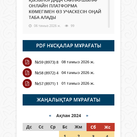
ОНЛАЙН ПЛАТФОРМА
КӨМЕГІМЕН ӨЗ УЧАСКЕСІН ОҢАЙ
ТАБА АЛАДЫ
06 тамыз 2026 ж.
99
Open Air: Қызылорда облысы
PDF НҰСҚАЛАР МҰРАҒАТЫ
полиция департаменті 20
мыңнан астам көрерменнің
қауіпсіздігін қамтамасыз етті
08 тамыз 2026 ж.
№59 (8973) 8
06 тамыз 2026 ж.
118
04 тамыз 2026 ж.
№58 (8972) 4
Wi-Fi ҚАБЫРҒА АРҚЫЛЫ ҚАЛАЙ
01 тамыз 2026 ж.
№57 (8971) 1
ӨТЕДІ?
06 тамыз 2026 ж.
276
ЖАҢАЛЫҚТАР МҰРАҒАТЫ
Как могут проголосовать
граждане Казахстана,
«
Ақпан 2024
»
находящиеся за рубежом?
Дс
Сс
Ср
Бс
Жм
Сб
Жс
05 тамыз 2026 ж.
158
1
2
3
4