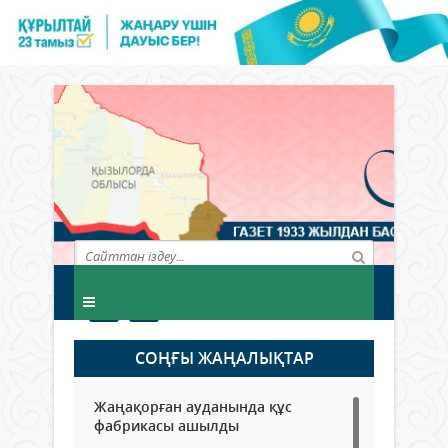
СОҢҒЫ ЖАҢАЛЫҚТАР
Жаңақорған ауданында құс
фабрикасы ашылды