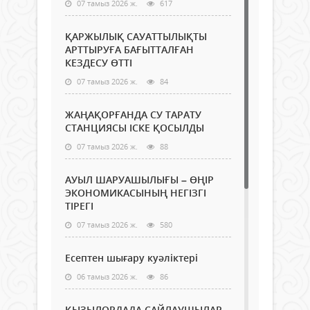
07 тамыз 2026 ж.
617
ҚАРЖЫЛЫҚ САУАТТЫЛЫҚТЫ
АРТТЫРУҒА БАҒЫТТАЛҒАН
КЕЗДЕСУ ӨТТІ
07 тамыз 2026 ж.
84
ЖАҢАҚОРҒАНДА СУ ТАРАТУ
СТАНЦИЯСЫ ІСКЕ ҚОСЫЛДЫ
07 тамыз 2026 ж.
88
АУЫЛ ШАРУАШЫЛЫҒЫ – ӨҢІР
ЭКОНОМИКАСЫНЫҢ НЕГІЗГІ
ТІРЕГІ
07 тамыз 2026 ж.
580
Есептен шығару куәліктері
06 тамыз 2026 ж.
86
ҚЫЗЫЛОРДАДА САЙЛАУШЫЛАР