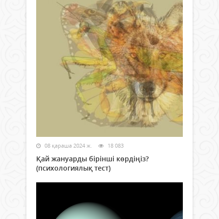
08 қараша 2024 ж.
18 083
Қай жануарды бірінші көрдіңіз?
(психологиялық тест)