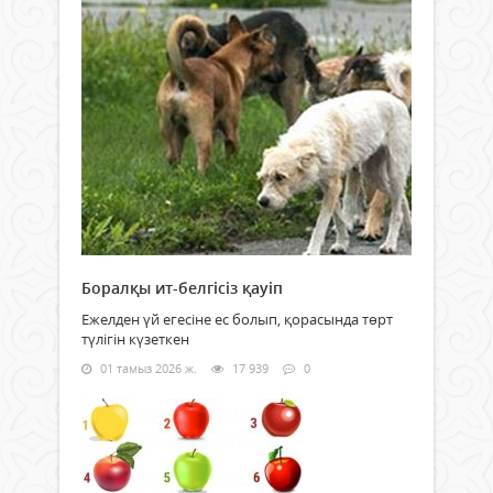
Боралқы ит-белгісіз қауіп
Ежелден үй егесіне ес болып, қорасында төрт
түлігін күзеткен
01 тамыз 2026 ж.
17 939
0