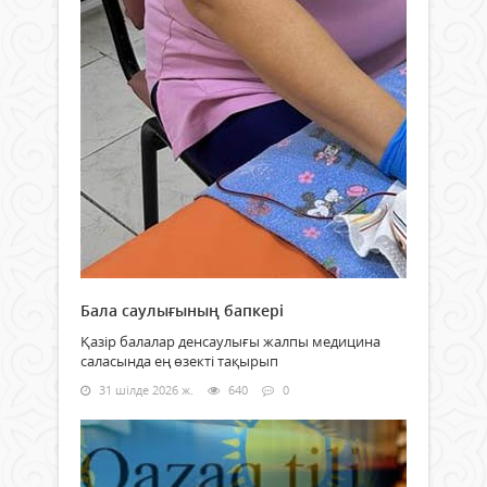
Бала саулығының бапкері
Қазір балалар денсаулығы жалпы медицина
саласында ең өзекті тақырып
31 шілде 2026 ж.
640
0