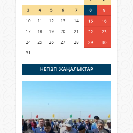
Шетелде жүрген Қазақстан
3
4
5
6
7
8
9
азаматтары қалай дауыс бере
алады?
10
11
12
13
14
15
16
05 тамыз 2026 ж.
157
17
18
19
20
21
22
23
24
25
26
27
28
29
30
31
НЕГIЗГI ЖАҢАЛЫҚТАР