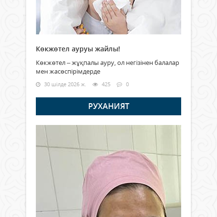
Көкжөтел ауруы жайлы!
Көкжөтел – жұқпалы ауру, ол негізінен балалар
мен жасөспірімдерде
30 шілде 2026 ж.
425
0
РУХАНИЯТ