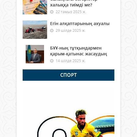
халыққа тиімді ме?
22 тамыз 2025 ж.
Егін алқаптарының ахуалы
29 шілде 2025 ж.
БҰҰ-ның тұтқындармен
қарым-қатынас жасаудың
14 шілде 2025 ж.
СПОРТ