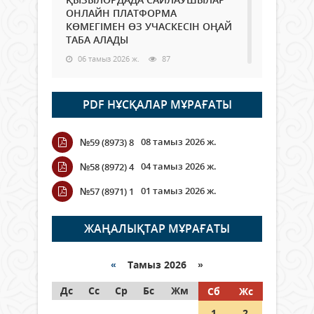
ОНЛАЙН ПЛАТФОРМА
КӨМЕГІМЕН ӨЗ УЧАСКЕСІН ОҢАЙ
ТАБА АЛАДЫ
06 тамыз 2026 ж.
87
Open Air: Қызылорда облысы
PDF НҰСҚАЛАР МҰРАҒАТЫ
полиция департаменті 20
мыңнан астам көрерменнің
қауіпсіздігін қамтамасыз етті
08 тамыз 2026 ж.
№59 (8973) 8
06 тамыз 2026 ж.
97
04 тамыз 2026 ж.
№58 (8972) 4
Wi-Fi ҚАБЫРҒА АРҚЫЛЫ ҚАЛАЙ
01 тамыз 2026 ж.
№57 (8971) 1
ӨТЕДІ?
06 тамыз 2026 ж.
265
ЖАҢАЛЫҚТАР МҰРАҒАТЫ
Как могут проголосовать
граждане Казахстана,
«
Тамыз 2026 »
находящиеся за рубежом?
Дс
Сс
Ср
Бс
Жм
Сб
Жс
05 тамыз 2026 ж.
146
1
2