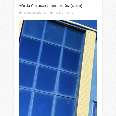
«Orda Сығанақ» шипажайы (фото)
24 ақпан 2021 ж.
43 670
0