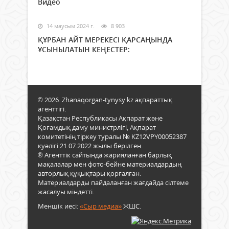
Видео
14 маусым 2024 г.
8 903
ҚҰРБАН АЙТ МЕРЕКЕСІ ҚАРСАҢЫНДА
ҰСЫНЫЛАТЫН КЕҢЕСТЕР:
© 2026. Zhanaqorgan-tynysy.kz ақпараттық
агенттігі.
Қазақстан Республикасы Ақпарат және
Қоғамдық даму министрлігі, Ақпарат
комитетінің тіркеу туралы № KZ12VPY00052387
куәлігі 21.07.2022 жылы берілген.
® Агенттік сайтында жарияланған барлық
мақалалар мен фото-бейне материалдардың
авторлық құқықтары қорғалған.
Материалдарды пайдаланған жағдайда сілтеме
жасалуы міндетті.
Меншік иесі:
«Сыр медиа»
ЖШС.