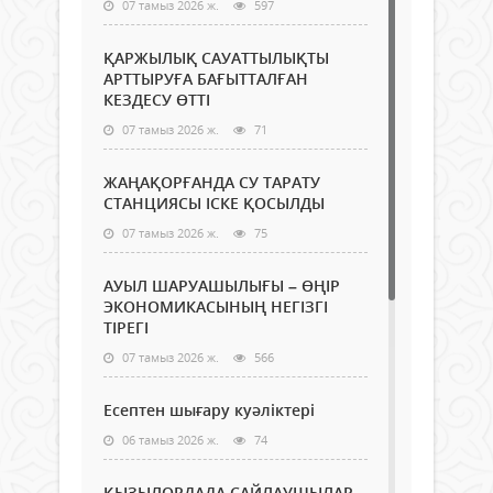
07 тамыз 2026 ж.
597
ҚАРЖЫЛЫҚ САУАТТЫЛЫҚТЫ
АРТТЫРУҒА БАҒЫТТАЛҒАН
КЕЗДЕСУ ӨТТІ
07 тамыз 2026 ж.
71
ЖАҢАҚОРҒАНДА СУ ТАРАТУ
СТАНЦИЯСЫ ІСКЕ ҚОСЫЛДЫ
07 тамыз 2026 ж.
75
АУЫЛ ШАРУАШЫЛЫҒЫ – ӨҢІР
ЭКОНОМИКАСЫНЫҢ НЕГІЗГІ
ТІРЕГІ
07 тамыз 2026 ж.
566
Есептен шығару куәліктері
06 тамыз 2026 ж.
74
ҚЫЗЫЛОРДАДА САЙЛАУШЫЛАР