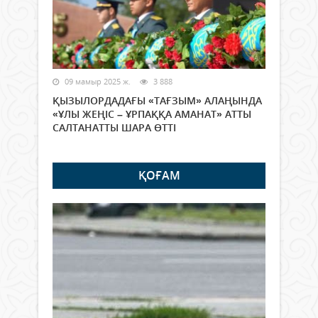
09 мамыр 2025 ж.
3 888
ҚЫЗЫЛОРДАДАҒЫ «ТАҒЗЫМ» АЛАҢЫНДА
«ҰЛЫ ЖЕҢІС – ҰРПАҚҚА АМАНАТ» АТТЫ
САЛТАНАТТЫ ШАРА ӨТТІ
ҚОҒАМ