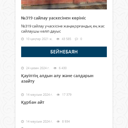
№319 сайлау уаскесінен көрініс
№319 сайлау учаскісіне жаңақорғандық ең жас
сайлаушы келіп дауыс
10 қаңтар 2021 ж.
43 585
0
БЕЙНЕБАЯН
24 қазан 2024 г.
6 430
Қауіптің алдын алу және салдарын
азайту
14 маусым 2024 г.
17 379
Құрбан айт
14 маусым 2024 г.
8 934