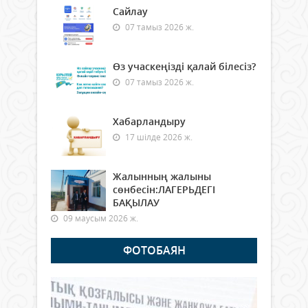
Сайлау
07 тамыз 2026 ж.
Өз учаскеңізді қалай білесіз?
07 тамыз 2026 ж.
Хабарландыру
17 шілде 2026 ж.
Жалынның жалыны
сөнбесін:ЛАГЕРЬДЕГІ
БАҚЫЛАУ
09 маусым 2026 ж.
ФОТОБАЯН