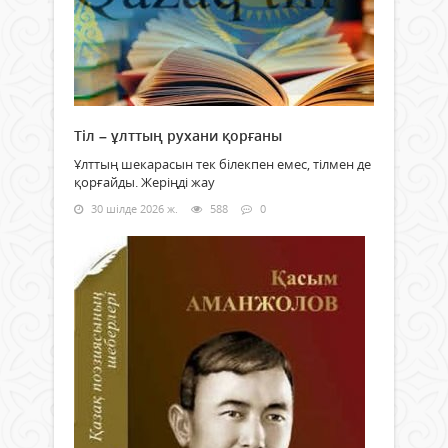
Тіл – ұлттың рухани қорғаны
Ұлттың шекарасын тек білекпен емес, тілмен де
қорғайды. Жеріңді жау
30 шілде 2026 ж.
588
0