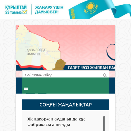
СОҢҒЫ ЖАҢАЛЫҚТАР
Жаңақорған ауданында құс
фабрикасы ашылды