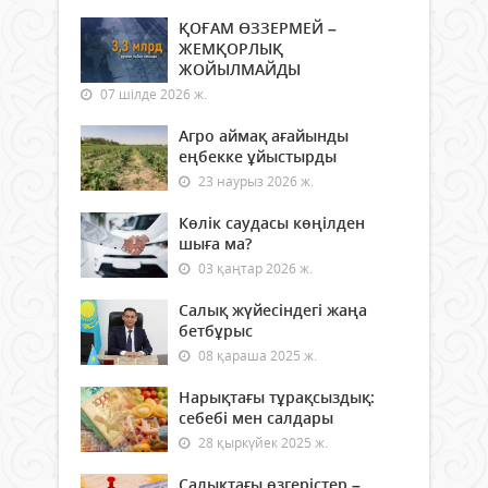
ҚОҒАМ ӨЗЗЕРМЕЙ –
ЖЕМҚОРЛЫҚ
ЖОЙЫЛМАЙДЫ
07 шілде 2026 ж.
Агро аймақ ағайынды
еңбекке ұйыстырды
23 наурыз 2026 ж.
Көлік саудасы көңілден
шыға ма?
03 қаңтар 2026 ж.
Салық жүйесіндегі жаңа
бетбұрыс
08 қараша 2025 ж.
Нарықтағы тұрақсыздық:
себебі мен салдары
28 қыркүйек 2025 ж.
Салықтағы өзгерістер –