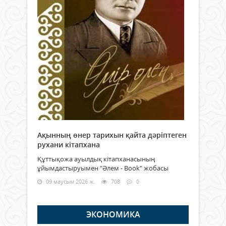
Ақынның өнер тарихын қайта дәріптеген
рухани кітапхана
Құттықожа ауылдық кітапханасының
ұйымдастыруымен "Әлем - Book" жобасы
09 маусым 2026 ж.
708
0
ЭКОНОМИКА