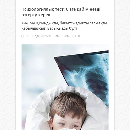
Психологиялық тест: Сізге қай мінезді
өзгерту керек
1-АЛМА Қиындықты, бақытсыздықты салмақты
қабылдайсыз. Басыңызды бұлт
31 шілде 2026 ж.
1 286
0