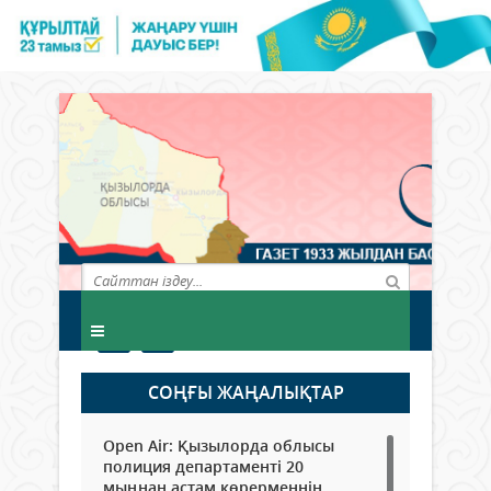
СОҢҒЫ ЖАҢАЛЫҚТАР
Open Air: Қызылорда облысы
полиция департаменті 20
мыңнан астам көрерменнің