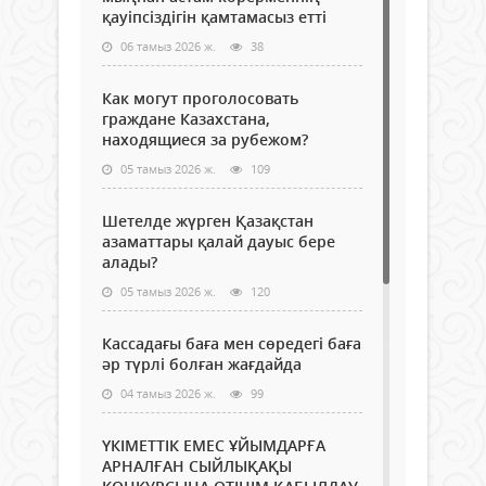
қауіпсіздігін қамтамасыз етті
06 тамыз 2026 ж.
38
Как могут проголосовать
граждане Казахстана,
находящиеся за рубежом?
05 тамыз 2026 ж.
109
Шетелде жүрген Қазақстан
азаматтары қалай дауыс бере
алады?
05 тамыз 2026 ж.
120
Кассадағы баға мен сөредегі баға
әр түрлі болған жағдайда
04 тамыз 2026 ж.
99
ҮКІМЕТТІК ЕМЕС ҰЙЫМДАРҒА
АРНАЛҒАН СЫЙЛЫҚАҚЫ