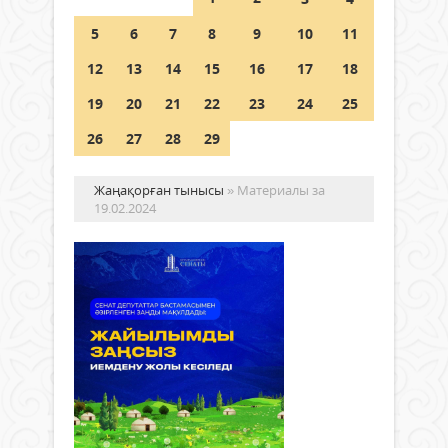
04 тамыз 2026 ж.
98
5
6
7
8
9
10
11
РУСЛАН РҮСТЕМҰЛЫ ОБЛЫС
12
13
14
15
16
17
18
ӘКІМІНІҢ КЕҢЕСШІСІ БОЛЫП
ТАҒАЙЫНДАЛДЫ
19
20
21
22
23
24
25
04 тамыз 2026 ж.
100
26
27
28
29
Жаңақорған тынысы
» Материалы за
19.02.2024
Жа
же
жо
ие
жо
Жаңалықтар
19 ақпан
Бүгін
2024 ж.
күнн
316
0
өзек
мәсе
Толығырақ