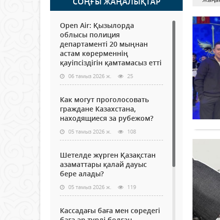
СОҢҒЫ ЖАҢАЛЫҚТАР
Open Air: Қызылорда
облысы полиция
департаменті 20 мыңнан
астам көрерменнің
қауіпсіздігін қамтамасыз етті
06 тамыз 2026 ж.
25
Как могут проголосовать
граждане Казахстана,
находящиеся за рубежом?
05 тамыз 2026 ж.
108
Шетелде жүрген Қазақстан
азаматтары қалай дауыс
бере алады?
05 тамыз 2026 ж.
119
Кассадағы баға мен сөредегі
баға әр түрлі болған