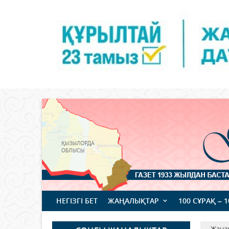
НЕГІЗГІ БЕТ
ЖАҢАЛЫҚТАР
100 СҰРАҚ – 
Жаңа