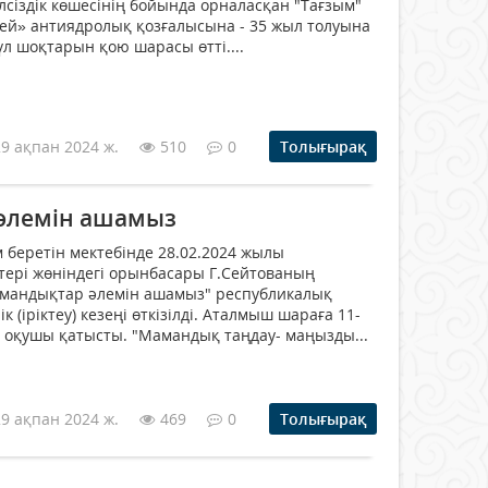
лсіздік көшесінің бойында орналасқан "Тағзым"
ей» антиядролық қозғалысына - 35 жыл толуына
үл шоқтарын қою шарасы өтті....
29 ақпан 2024 ж.
510
0
Толығырақ
әлемін ашамыз
м беретін мектебінде 28.02.2024 жылы
стері жөніндегі орынбасары Г.Сейтованың
мандықтар әлемін ашамыз" республикалық
 (іріктеу) кезеңі өткізілді. Аталмыш шараға 11-
 оқушы қатысты. "Мамандық таңдау- маңызды...
29 ақпан 2024 ж.
469
0
Толығырақ