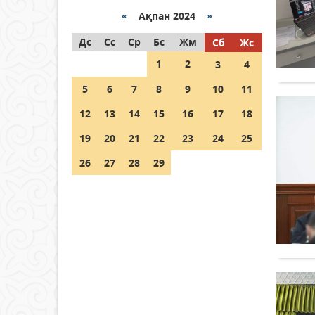
байланысты суды үнемдей
бастады
«
Ақпан 2024
»
04 тамыз 2026 ж.
83
Дс
Сс
Ср
Бс
Жм
Сб
Жс
1
2
3
4
Молдовада су мен электр
энергиясын үнемдеу режимі
5
6
7
8
9
10
11
енгізілді
12
13
14
15
16
17
18
04 тамыз 2026 ж.
97
19
20
21
22
23
24
25
РУСЛАН РҮСТЕМҰЛЫ ОБЛЫС
ӘКІМІНІҢ КЕҢЕСШІСІ БОЛЫП
26
27
28
29
ТАҒАЙЫНДАЛДЫ
04 тамыз 2026 ж.
99