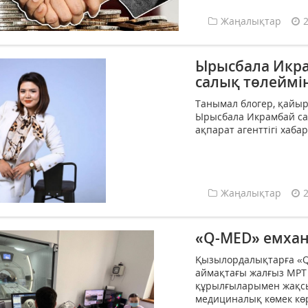
Жаңалықтар
Ырысбала Икра
салық төлеймі
Танымал блогер, қай
Ырысбала Икрамбай сал
ақпарат агенттігі хабар
Жаңалықтар
«Q-MED» емха
Қызылордалықтарға «Q
аймақтағы жалғыз МРТ
құрылғыларымен жақсы
медициналық көмек кө