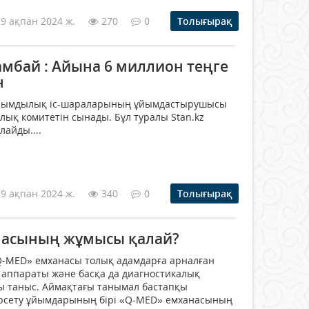
29 ақпан 2024 ж.
270
0
Толығырақ
мбай : Айына 6 миллион теңге
н
ырымдылық іс-шараларының ұйымдастырушысы
ық комитетін сынады. Бұл туралы Stan.kz
лайды....
29 ақпан 2024 ж.
340
0
Толығырақ
насының жұмысы қалай?
-MED» емханасы толық адамдарға арналған
 аппараты және басқа да диагностикалық
 таныс. Аймақтағы танымал бастапқы
рсету ұйымдарының бірі «Q-MED» емханасының