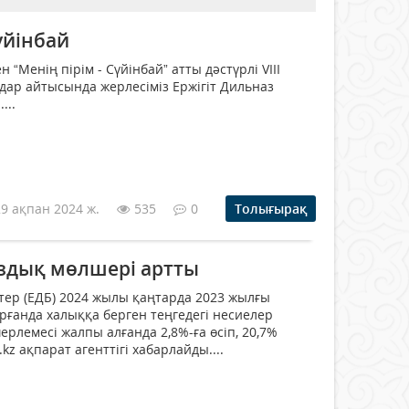
үйінбай
 “Менің пірім - Сүйінбай” атты дәстүрлі VIII
ар айтысында жерлесіміз Ержігіт Дильназ
...
29 ақпан 2024 ж.
535
0
Толығырақ
здық мөлшері артты
ктер (ЕДБ) 2024 жылы қаңтарда 2023 жылғы
ғанда халыққа берген теңгедегі несиелер
лемесі жалпы алғанда 2,8%-ға өсіп, 20,7%
kz ақпарат агенттігі хабарлайды....