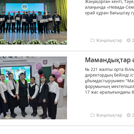
Жаңақорған кенті, Тәуе
алаңында «Невада-Сем
орай құран бағыштау г
Жаңалықтар
Мамандықтар 
№ 221 жалпы орта білі
директордың бейінді і
ұйымдастыруымен "Ма
форумының мектепішілік
17 жас аралығындағы 8
Жаңалықтар