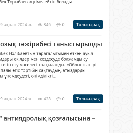
к Торыбаев әңгімелейтін болады....
29 ақпан 2024 ж.
346
0
Толығырақ
ң озық тәжірибесі таныстырылды
лыбек Нәлібаевтың төрағалығымен өткен ауыл
ары өкілдерімен кездесуде болжамды су
п егін егу мәселесі талқыланды. «Облыстың ірі
лы егіс тәртібін сақтаудың, атыздарды
ы үнемдеудегі, өнімділікті...
29 ақпан 2024 ж.
428
0
Толығырақ
" антиядролық қозғалысына –