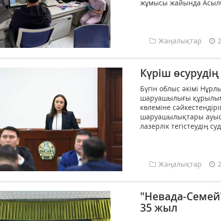
жұмысы жайында Асылбе
Жаңалықтар
Күріш өсуруді
Бүгін облыс әкімі Нұр
шаруашылығы құрылымд
көлеміне сәйкестендірі
шаруашылықтары ауыспа
лазерлік тегістеудің суд
Жаңалықтар
"Невада-Семей
35 жыл