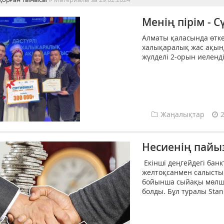
Менің пірім - С
Алматы қаласында өткен
халықаралық жас ақынд
жүлделі 2-орын иеленді.
Жаңалықтар
Несиенің пайы
Екінші деңгейдегі бан
желтоқсанмен салыстыр
бойынша сыйақы мөлшер
болды. Бұл туралы Stan.