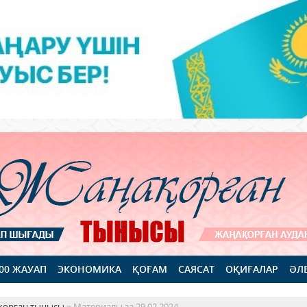
100 ЖАУАП
ЭКОНОМИКА
ҚОҒАМ
САЯСАТ
ОҚИҒАЛАР
ӘЛ
қорған тынысы
» Материалы за 29.02.2024