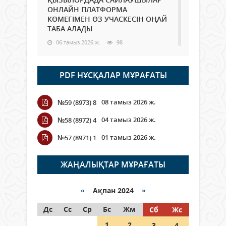
ОНЛАЙН ПЛАТФОРМА
КӨМЕГІМЕН ӨЗ УЧАСКЕСІН ОҢАЙ
ТАБА АЛАДЫ
06 тамыз 2026 ж.
98
Open Air: Қызылорда облысы
PDF НҰСҚАЛАР МҰРАҒАТЫ
полиция департаменті 20
мыңнан астам көрерменнің
қауіпсіздігін қамтамасыз етті
08 тамыз 2026 ж.
№59 (8973) 8
06 тамыз 2026 ж.
116
04 тамыз 2026 ж.
№58 (8972) 4
Wi-Fi ҚАБЫРҒА АРҚЫЛЫ ҚАЛАЙ
01 тамыз 2026 ж.
№57 (8971) 1
ӨТЕДІ?
06 тамыз 2026 ж.
276
ЖАҢАЛЫҚТАР МҰРАҒАТЫ
Как могут проголосовать
граждане Казахстана,
«
Ақпан 2024
»
находящиеся за рубежом?
Дс
Сс
Ср
Бс
Жм
Сб
Жс
05 тамыз 2026 ж.
157
1
2
3
4