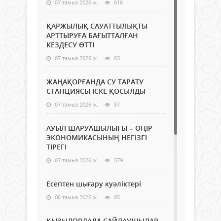
07 тамыз 2026 ж.
616
ҚАРЖЫЛЫҚ САУАТТЫЛЫҚТЫ
АРТТЫРУҒА БАҒЫТТАЛҒАН
КЕЗДЕСУ ӨТТІ
07 тамыз 2026 ж.
83
ЖАҢАҚОРҒАНДА СУ ТАРАТУ
СТАНЦИЯСЫ ІСКЕ ҚОСЫЛДЫ
07 тамыз 2026 ж.
87
АУЫЛ ШАРУАШЫЛЫҒЫ – ӨҢІР
ЭКОНОМИКАСЫНЫҢ НЕГІЗГІ
ТІРЕГІ
07 тамыз 2026 ж.
579
Есептен шығару куәліктері
06 тамыз 2026 ж.
85
ҚЫЗЫЛОРДАДА САЙЛАУШЫЛАР