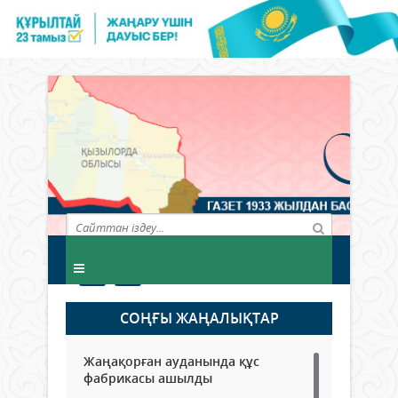
СОҢҒЫ ЖАҢАЛЫҚТАР
Жаңақорған ауданында құс
фабрикасы ашылды