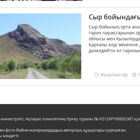
Сыр бойындағы
Сыр бойының орта ағы
тарих парақтарынан ор
облысы мен Қызылорд
Қарғалы елді мекеніне 
дәлелдейтін ел тарихын
Жаңалықтар
инистрлігі, Ақпарат комитетінің тіркеу туралы № KZ12VPY00052387 куә
мен фото-бейне материалдардың авторлық құқықтары қорғалған.
 міндетті.