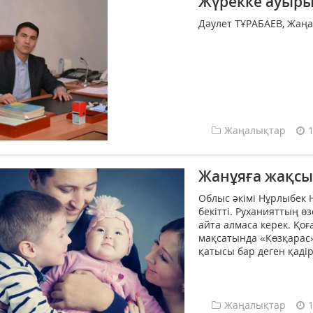
Жүрекке ауыры
Дәулет ТҰРАБАЕВ, Жаңа
Жаңалықтар
Жанұяға жақсы 
Облыс әкімі Нұрлыбек
бекітті. Руханияттың ө
айта алмаса керек. Қоғ
мақсатында «Көзқарас» 
қатысы бар деген қаді
Жаңалықтар