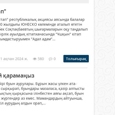
ап"
 кітап" республикалық акциясы аясында балалар
 100 жылдығы ЮНЕСКО көлемінде аталып өтетін
бек Соқпақбаевтың шығармаларын оқу таңдалып
ірлік ауылдық кітапханасында "Ұшқын" кітап
ымдастыруымен "Адал адам"...
11 ақпан 2024 ж.
580
0
Толығырақ
й қарамаңыз
 бірі буын аурулары. Бұрын жасы үлкен ата-
ы сырқырап, буындары мазаласа, қазір алпысты
рықтың қырқасына ілінбестен аяғы ақсап, буын
п жүргендер аз емес. Мамандардың айтуынша,
іл аурудың алдын орап,...