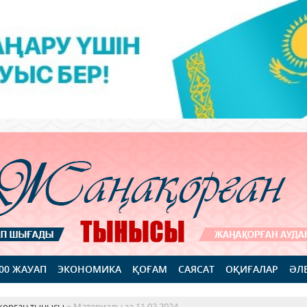
100 ЖАУАП
ЭКОНОМИКА
ҚОҒАМ
САЯСАТ
ОҚИҒАЛАР
ӘЛ
қорған тынысы
» Материалы за 11.02.2024