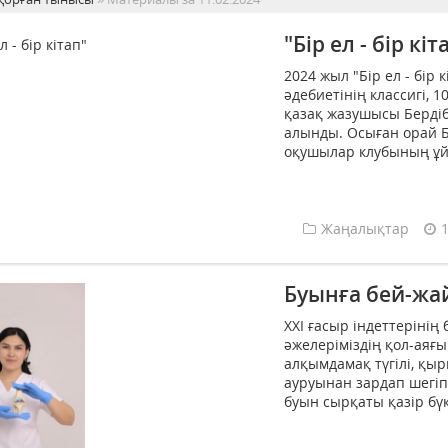
"Бір ел - бір кіт
2024 жыл "Бір ел - бір
әдебиетінің классигі,
қазақ жазушысы Берді
алынды. Осыған орай Б
оқушылар клубының ұй
Жаңалықтар
Буынға бей-жа
ХХІ ғасыр індеттерінің
әжелеріміздің қол-аяғ
алқымдамақ түгілі, қы
ауруынан зардап шегі
буын сырқаты қазір бүк