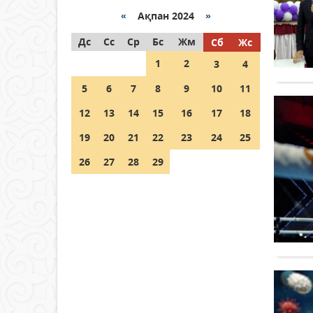
«
Ақпан 2024
»
Как могут проголосовать
Дс
граждане Казахстана,
Сс
Ср
Бс
Жм
Сб
Жс
находящиеся за рубежом?
1
2
3
4
05 тамыз 2026 ж.
145
5
6
7
8
9
10
11
Шетелде жүрген Қазақстан
12
13
14
15
16
17
18
азаматтары қалай дауыс
бере алады?
19
20
21
22
23
24
25
05 тамыз 2026 ж.
155
26
27
28
29