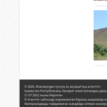
© 2026. Zhanaqorgan-tynysy.kz ақпараттық агенттігі.
Қазақстан Республикасы Ақпарат және Қоғамдық даму м
21.07.2022 жылы берілген.
® Агенттік сайтында жарияланған барлық мақалалар 
Материалдарды пайдаланған жағдайда сілтеме жасалуы