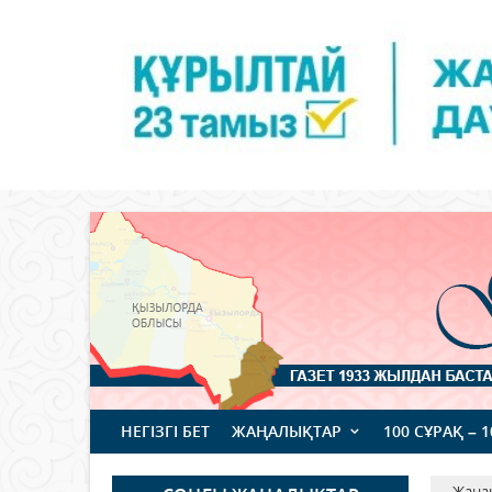
НЕГІЗГІ БЕТ
ЖАҢАЛЫҚТАР
100 СҰРАҚ – 
Жаңа