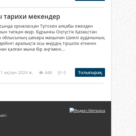
 тарихи мекендер
сында орналасқан Түгіскен алқабы ежелден
ын тапқан өңір. Бұрынғы Оңтүстік Қазақстан
а облысының шекара маңынан Шиелі ауданының
дейінгі аралықта осы өңірдің тіршілік еткенін
ан қалған мына бір әңгімені...
11 ақпан 2024 ж.
446
0
Толығырақ
лігі