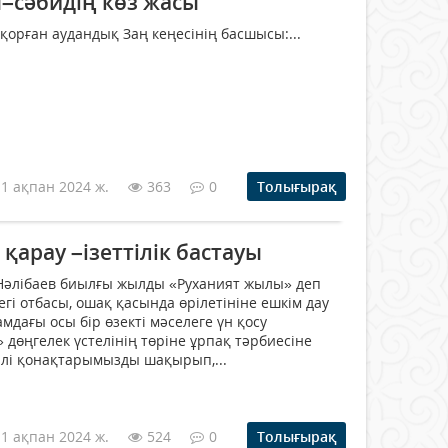
–сәбидің көз жасы
қорған аудандық Заң кеңесінің басшысы:...
11 ақпан 2024 ж.
363
0
Толығырақ
қарау –ізеттілік бастауы
 Нәлібаев биылғы жылды «Руханият жылы» деп
зегі отбасы, ошақ қасында өрілетініне ешкім дау
амдағы осы бір өзекті мәселеге үн қосу
дөңгелек үстелінің төріне ұрпақ тәрбиесіне
рлі қонақтарымызды шақырып,...
11 ақпан 2024 ж.
524
0
Толығырақ