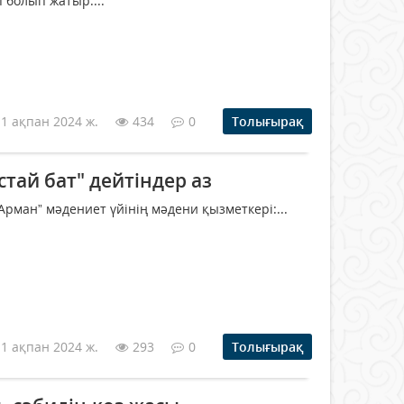
 болып жатыр....
11 ақпан 2024 ж.
434
0
Толығырақ
астай бат" дейтіндер аз
рман” мәдениет үйінің мәдени қызметкері:...
11 ақпан 2024 ж.
293
0
Толығырақ