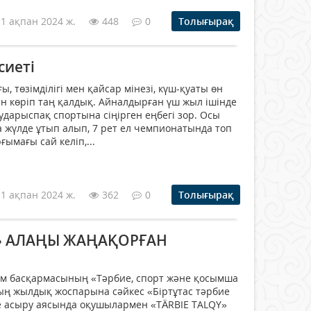
11 ақпан 2024 ж.
448
0
Толығырақ
сиеті
 төзімділігі мен қайсар мінезі, күш-қуаты өн
н көріп таң қалдық. Айналдырған үш жыл ішінде
ударыспақ спортына сіңірген еңбегі зор. Осы
а жүлде ұтып алып, 7 рет ел чемпионатында топ
ымағы сай келіп,...
11 ақпан 2024 ж.
362
0
Толығырақ
Y» АЛАҢЫ ЖАҢАҚОРҒАН
ім басқармасының «Тәрбие, спорт және қосымша
ың жылдық жоспарына сәйкес «Біртұтас тәрбие
е асыру аясында оқушылармен «ТÄRBIE TALQY»