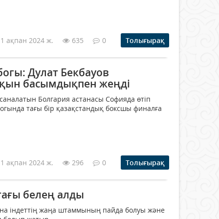
11 ақпан 2024 ж.
635
0
Толығырақ
богы: Дулат Бекбауов
йқын басымдықпен жеңді
саналатын Болгария астанасы Софияда өтіп
огында тағы бір қазақстандық боксшы финалға
11 ақпан 2024 ж.
296
0
Толығырақ
тағы белең алды
на індеттің жаңа штаммының пайда болуы және