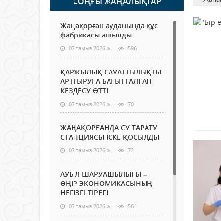
СОҢҒЫ ЖАҢАЛЫҚТАР
Жаңақорған ауданында құс
фабрикасы ашылды
07 тамыз 2026 ж.
596
ҚАРЖЫЛЫҚ САУАТТЫЛЫҚТЫ
АРТТЫРУҒА БАҒЫТТАЛҒАН
КЕЗДЕСУ ӨТТІ
07 тамыз 2026 ж.
70
ЖАҢАҚОРҒАНДА СУ ТАРАТУ
СТАНЦИЯСЫ ІСКЕ ҚОСЫЛДЫ
07 тамыз 2026 ж.
72
АУЫЛ ШАРУАШЫЛЫҒЫ –
ӨҢІР ЭКОНОМИКАСЫНЫҢ
НЕГІЗГІ ТІРЕГІ
07 тамыз 2026 ж.
564