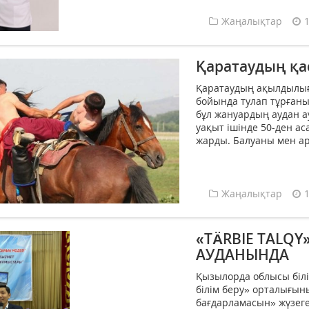
Жаңалықтар
Қаратаудың қа
Қаратаудың ақылдылығы,
бойында тулап тұрғаны
бұл жануардың аудан а
уақыт ішінде 50-ден ас
жарды. Балуаны мен арғ
Жаңалықтар
«ТÄRBIE TALQ
АУДАНЫНДА
Қызылорда облысы біл
білім беру» орталығын
бағдарламасын» жүзег