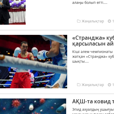
алаңы болып өтті....
Жаңалықтар
«Странджа» ку
қарсыласын а
Кіші әлем чемпионаты 
жатқан «Странджа» куб
шықты....
Жаңалықтар
АҚШ-та ковид 
Эпид ахуалдың ушығуы