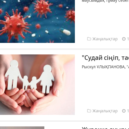
маусымдық тұмау себеп
Жаңалықтар
"Судай сіңіп, т
Рыскүл ҰЛЫҚПАНОВА, “А
Жаңалықтар