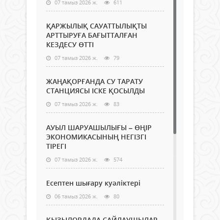
07 тамыз 2026 ж.
611
ҚАРЖЫЛЫҚ САУАТТЫЛЫҚТЫ
АРТТЫРУҒА БАҒЫТТАЛҒАН
КЕЗДЕСУ ӨТТІ
07 тамыз 2026 ж.
79
ЖАҢАҚОРҒАНДА СУ ТАРАТУ
СТАНЦИЯСЫ ІСКЕ ҚОСЫЛДЫ
07 тамыз 2026 ж.
83
АУЫЛ ШАРУАШЫЛЫҒЫ – ӨҢІР
ЭКОНОМИКАСЫНЫҢ НЕГІЗГІ
ТІРЕГІ
07 тамыз 2026 ж.
574
Есептен шығару куәліктері
06 тамыз 2026 ж.
80
ҚЫЗЫЛОРДАДА САЙЛАУШЫЛАР