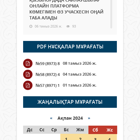
ОНЛАЙН ПЛАТФОРМА
КӨМЕГІМЕН ӨЗ УЧАСКЕСІН ОҢАЙ
ТАБА АЛАДЫ
06 тамыз 2026 ж.
93
Open Air: Қызылорда облысы
PDF НҰСҚАЛАР МҰРАҒАТЫ
полиция департаменті 20
мыңнан астам көрерменнің
қауіпсіздігін қамтамасыз етті
08 тамыз 2026 ж.
№59 (8973) 8
06 тамыз 2026 ж.
109
04 тамыз 2026 ж.
№58 (8972) 4
Wi-Fi ҚАБЫРҒА АРҚЫЛЫ ҚАЛАЙ
01 тамыз 2026 ж.
№57 (8971) 1
ӨТЕДІ?
06 тамыз 2026 ж.
270
ЖАҢАЛЫҚТАР МҰРАҒАТЫ
Как могут проголосовать
граждане Казахстана,
«
Ақпан 2024
»
находящиеся за рубежом?
Дс
Сс
Ср
Бс
Жм
Сб
Жс
05 тамыз 2026 ж.
152
1
2
3
4