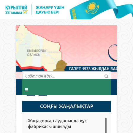
СОҢҒЫ ЖАҢАЛЫҚТАР
Жаңақорған ауданында құс
фабрикасы ашылды