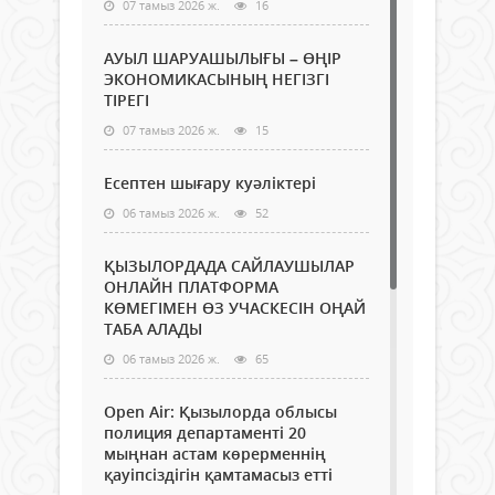
07 тамыз 2026 ж.
16
АУЫЛ ШАРУАШЫЛЫҒЫ – ӨҢІР
ЭКОНОМИКАСЫНЫҢ НЕГІЗГІ
ТІРЕГІ
07 тамыз 2026 ж.
15
Есептен шығару куәліктері
06 тамыз 2026 ж.
52
ҚЫЗЫЛОРДАДА САЙЛАУШЫЛАР
ОНЛАЙН ПЛАТФОРМА
КӨМЕГІМЕН ӨЗ УЧАСКЕСІН ОҢАЙ
ТАБА АЛАДЫ
06 тамыз 2026 ж.
65
Open Air: Қызылорда облысы
полиция департаменті 20
мыңнан астам көрерменнің
қауіпсіздігін қамтамасыз етті