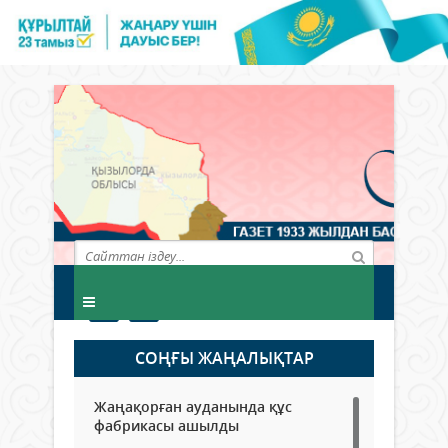
СОҢҒЫ ЖАҢАЛЫҚТАР
Жаңақорған ауданында құс
фабрикасы ашылды