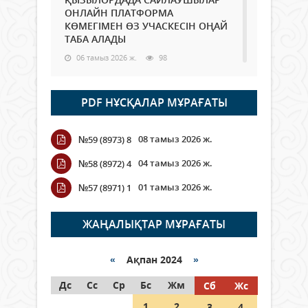
ОНЛАЙН ПЛАТФОРМА
КӨМЕГІМЕН ӨЗ УЧАСКЕСІН ОҢАЙ
ТАБА АЛАДЫ
06 тамыз 2026 ж.
98
Open Air: Қызылорда облысы
PDF НҰСҚАЛАР МҰРАҒАТЫ
полиция департаменті 20
мыңнан астам көрерменнің
қауіпсіздігін қамтамасыз етті
08 тамыз 2026 ж.
№59 (8973) 8
06 тамыз 2026 ж.
116
04 тамыз 2026 ж.
№58 (8972) 4
Wi-Fi ҚАБЫРҒА АРҚЫЛЫ ҚАЛАЙ
01 тамыз 2026 ж.
№57 (8971) 1
ӨТЕДІ?
06 тамыз 2026 ж.
276
ЖАҢАЛЫҚТАР МҰРАҒАТЫ
Как могут проголосовать
граждане Казахстана,
«
Ақпан 2024
»
находящиеся за рубежом?
Дс
Сс
Ср
Бс
Жм
Сб
Жс
05 тамыз 2026 ж.
157
1
2
3
4