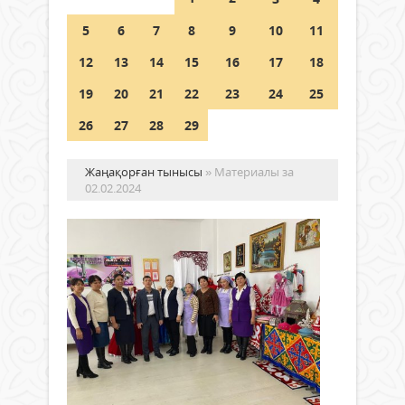
Шетелде жүрген Қазақстан
5
6
7
8
9
10
11
азаматтары қалай дауыс бере
алады?
12
13
14
15
16
17
18
05 тамыз 2026 ж.
168
19
20
21
22
23
24
25
26
27
28
29
Жаңақорған тынысы
» Материалы за
02.02.2024
Жа
ба
па
жә
Қоғам
Жа
02 ақпан
аг
2024 ж.
те
175
ко
0
ұй
Толығырақ