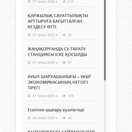
07 тамыз 2026 ж.
616
ҚАРЖЫЛЫҚ САУАТТЫЛЫҚТЫ
АРТТЫРУҒА БАҒЫТТАЛҒАН
КЕЗДЕСУ ӨТТІ
07 тамыз 2026 ж.
83
ЖАҢАҚОРҒАНДА СУ ТАРАТУ
СТАНЦИЯСЫ ІСКЕ ҚОСЫЛДЫ
07 тамыз 2026 ж.
87
АУЫЛ ШАРУАШЫЛЫҒЫ – ӨҢІР
ЭКОНОМИКАСЫНЫҢ НЕГІЗГІ
ТІРЕГІ
07 тамыз 2026 ж.
578
Есептен шығару куәліктері
06 тамыз 2026 ж.
85
ҚЫЗЫЛОРДАДА САЙЛАУШЫЛАР