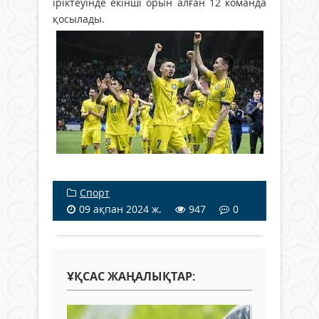
іріктеуінде екінші орын алған 12 команда
қосылады.
Спорт
09 ақпан 2024 ж.
947
0
ҰҚСАС ЖАҢАЛЫҚТАР: