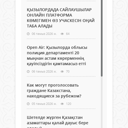
ҚЫЗЫЛОРДАДА САЙЛАУШЫЛАР
ОНЛАЙН ПЛАТФОРМА
КӨМЕГІМЕН ӨЗ УЧАСКЕСІН ОҢАЙ
ТАБА АЛАДЫ
06 тамыз 2026 ж.
64
Open Air: Қызылорда облысы
полиция департаменті 20
мыңнан астам көрерменнің
қауіпсіздігін қамтамасыз етті
06 тамыз 2026 ж.
70
Как могут проголосовать
граждане Казахстана,
находящиеся за рубежом?
05 тамыз 2026 ж.
120
Шетелде жүрген Қазақстан
азаматтары қалай дауыс бере