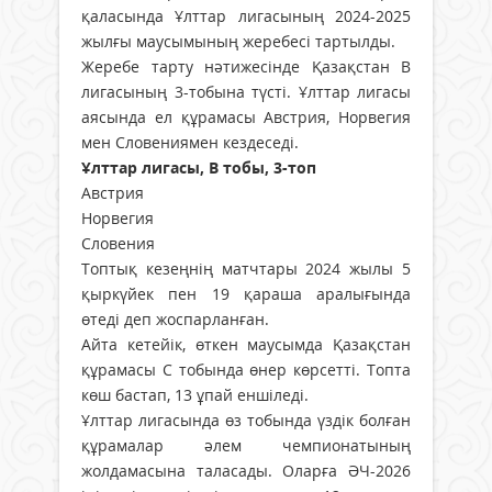
қаласында Ұлттар лигасының 2024-2025
жылғы маусымының жеребесі тартылды.
Жеребе тарту нәтижесінде Қазақстан В
лигасының 3-тобына түсті. Ұлттар лигасы
аясында ел құрамасы Австрия, Норвегия
мен Словениямен кездеседі.
Ұлттар лигасы, В тобы, 3-топ
Австрия
Норвегия
Словения
Топтық кезеңнің матчтары 2024 жылы 5
қыркүйек пен 19 қараша аралығында
өтеді деп жоспарланған.
Айта кетейік, өткен маусымда Қазақстан
құрамасы С тобында өнер көрсетті. Топта
көш бастап, 13 ұпай еншіледі.
Ұлттар лигасында өз тобында үздік болған
құрамалар әлем чемпионатының
жолдамасына таласады. Оларға ӘЧ-2026