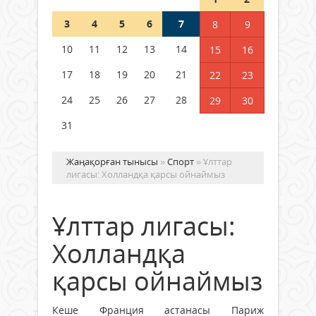
3
4
5
6
7
8
9
Германия аптап ыстыққа
байланысты суды үнемдей
10
11
12
13
14
15
16
бастады
17
18
19
20
21
22
23
04 тамыз 2026 ж.
100
24
25
26
27
28
29
30
31
Жаңақорған тынысы
»
Спорт
» Ұлттар
лигасы: Холландқа қарсы ойнаймыз
Ұлттар лигасы:
Холландқа
қарсы ойнаймыз
Кеше Франция астанасы Париж