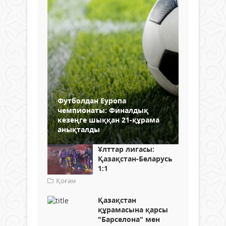
Футболдан Еуропа
чемпионаты: Финалдық
кезеңге шыққан 21-құрама
анықталды
Ұлттар лигасы:
Қазақстан-Беларусь
1:1
Қоғам
Қазақстан
құрамасына қарсы
"Барселона" мен