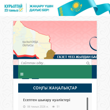
СОҢҒЫ ЖАҢАЛЫҚТАР
Есептен шығару куәліктері
06 тамыз 2026 ж.
51