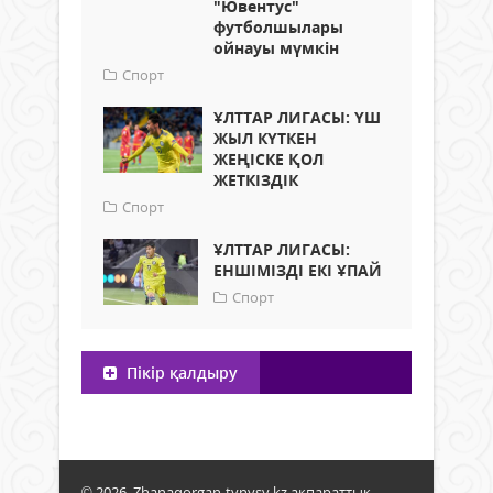
"Ювентус"
футболшылары
ойнауы мүмкін
Спорт
ҰЛТТАР ЛИГАСЫ: ҮШ
ЖЫЛ КҮТКЕН
ЖЕҢІСКЕ ҚОЛ
ЖЕТКІЗДІК
Спорт
ҰЛТТАР ЛИГАСЫ:
ЕНШІМІЗДІ ЕКІ ҰПАЙ
Спорт
Пікір қалдыру
© 2026. Zhanaqorgan-tynysy.kz ақпараттық