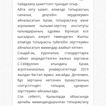
пайдалану қажеттілігі туындап отыр.
Айта кету қажет, елімізде топырақтың
сапалық деңгейін зерделеумен
айналысатын Қазақ топырақтану және
агрохимия ғылыми-зерттеу институты
ғалымдарының құрамы бірнеше есе
қысқарып, әлеуеті төмендеген. Жалпы
елімізде топырақты түбегейлі зерттеумен
айналысатын мамандар азайып кеткен.
Сондай-ақ, еуропалық стандарттарға
сәйкес аккредиттелген жалғыз зертхана
С.Сейфуллин атындағы Қазақ
агротехникалық университетінде 2019
жылдан бастап жұмыс жасайды. Дегенмен,
бұл зертхана негізінен Қазақстанның
солтүстігіндегі топырақ құнарын
зерттеумен айналысады.
Сол себепті, Қызылорда облысында
арнайы мамандандырылған топырақтану