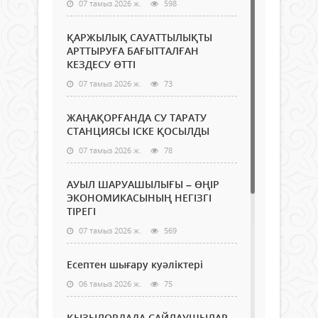
07 тамыз 2026 ж.
598
ҚАРЖЫЛЫҚ САУАТТЫЛЫҚТЫ
АРТТЫРУҒА БАҒЫТТАЛҒАН
КЕЗДЕСУ ӨТТІ
07 тамыз 2026 ж.
73
ЖАҢАҚОРҒАНДА СУ ТАРАТУ
СТАНЦИЯСЫ ІСКЕ ҚОСЫЛДЫ
07 тамыз 2026 ж.
78
АУЫЛ ШАРУАШЫЛЫҒЫ – ӨҢІР
ЭКОНОМИКАСЫНЫҢ НЕГІЗГІ
ТІРЕГІ
07 тамыз 2026 ж.
569
Есептен шығару куәліктері
06 тамыз 2026 ж.
75
ҚЫЗЫЛОРДАДА САЙЛАУШЫЛАР