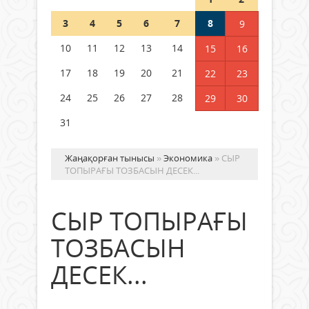
Шетелде жүрген Қазақстан
3
4
5
6
7
8
9
азаматтары қалай дауыс бере
алады?
10
11
12
13
14
15
16
05 тамыз 2026 ж.
158
17
18
19
20
21
22
23
24
25
26
27
28
29
30
31
Жаңақорған тынысы
»
Экономика
» СЫР
ТОПЫРАҒЫ ТОЗБАСЫН ДЕСЕК...
СЫР ТОПЫРАҒЫ
ТОЗБАСЫН
ДЕСЕК...