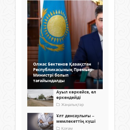
Олжас Бектенов Қазақстан
Республикасының Премьер-
Министрі болып
тағайындалды
Ауыл көркейсе, ел
өркендейді
Жаңалықтар
Ұлт денсаулығы –
мемлекеттің күші
Қоғам