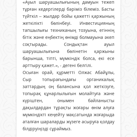
«Ауыл шаруашылығының дамуын тежеп
тұрған кедергілерді бәріміз білеміз. Басты
түйткіл – жылдар бойы қажетті қаржының
жеткілікті бөлінбеуі. Инвестицияның
тапшылығы техниканың тозуына, егіннің
бітік және еңбектің өнімді болмауына әкеп
соқтырады. Сондықтан ауыл
шаруашылығына бөлінетін қаржыны
барынша, тіпті, мүмкіндік болса, екі есе
арттыру қажет.», - дегені белгілі.
Осыған орай, құрметті Олжас Абайұлы,
Сыр топырағындағы органикалық
заттардың оң балансына қол жеткізуге,
топырақ құнарлылығын молайтуға және
күріштен, онымен байланысты
дақылдардан тұрақты жоғары өнім алуға
мүмкіндікті кеңейту мақсатында жоғарыда
аталған шараларды жүзеге асыруға қолдау
білдіруіңізді сұраймыз.