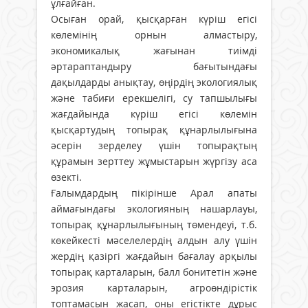
ұлғайған.
Осыған орай, қысқарған күріш егісі
көлемінің орнын алмастыру,
экономикалық жағынан тиімді
әртараптандыру бағытындағы
дақылдарды анықтау, өңірдің экологиялық
және табиғи ерекшелігі, су тапшылығы
жағдайында күріш егісі көлемін
қысқартудың топырақ құнарлылығына
әсерін зерделеу үшін топырақтың
құрамын зерттеу жұмыстарын жүргізу аса
өзекті.
Ғалымдардың пікірінше Арал апаты
аймағындағы экологияның нашарлауы,
топырақ құнарлылығының төмендеуі, т.б.
көкейкесті мәселелердің алдын алу үшін
жердің қазіргі жағдайын бағалау арқылы
топырақ карталарын, балл бонитетін және
эрозия карталарын, агроөндірістік
топтамасын жасап, оны егістікте дұрыс