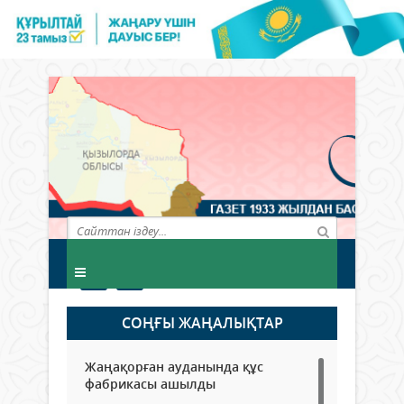
СОҢҒЫ ЖАҢАЛЫҚТАР
Жаңақорған ауданында құс
фабрикасы ашылды