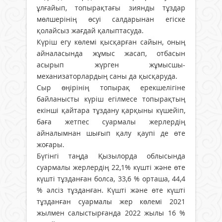
ұлғайып, топырақтағы зиянды тұздар
мөлшерінің өсуі салдарынан егіске
қолайсыз жағдай қалыптасуда.
Күріш егу көлемі қысқарған сайын, оның
айналасында жұмыс жасап, отбасын
асырып жүрген жұмысшы-
механизаторлардың саны да қысқаруда.
Сыр өңірінің топырақ ерекшелігіне
байланысты күріш егілмесе топырақтың
екінші қайтара тұздану қарқыны күшейіп,
баға жетпес суармалы жерлердің
айналымнан шығып қалу қаупі де өте
жоғары.
Бүгінгі таңда Қызылорда облысында
суармалы жерлердің 22,1% күшті және өте
күшті тұзданған болса, 33,6 % орташа, 44,4
% әлсіз тұзданған. Күшті және өте күшті
тұзданған суармалы жер көлемі 2021
жылмен салыстырғанда 2022 жылы 16 %