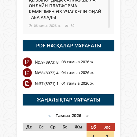
ОНЛАЙН ПЛАТФОРМА
КӨМЕГІМЕН ӨЗ УЧАСКЕСІН ОҢАЙ
ТАБА АЛАДЫ
06 тамыз 2026 ж.
89
Open Air: Қызылорда облысы
PDF НҰСҚАЛАР МҰРАҒАТЫ
полиция департаменті 20
мыңнан астам көрерменнің
қауіпсіздігін қамтамасыз етті
08 тамыз 2026 ж.
№59 (8973) 8
06 тамыз 2026 ж.
101
04 тамыз 2026 ж.
№58 (8972) 4
Wi-Fi ҚАБЫРҒА АРҚЫЛЫ ҚАЛАЙ
01 тамыз 2026 ж.
№57 (8971) 1
ӨТЕДІ?
06 тамыз 2026 ж.
266
ЖАҢАЛЫҚТАР МҰРАҒАТЫ
Как могут проголосовать
граждане Казахстана,
«
Тамыз 2026 »
находящиеся за рубежом?
Дс
Сс
Ср
Бс
Жм
Сб
Жс
05 тамыз 2026 ж.
147
1
2