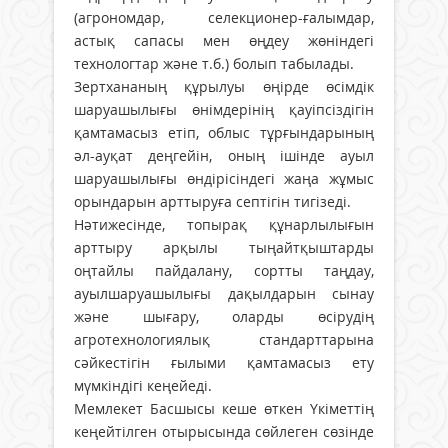
(агрономдар, селекционер-ғалымдар,
астық сапасы мен өңдеу жөніндегі
технологтар және т.б.) болып табылады.
Зертхананың құрылуы өңірде өсімдік
шаруашылығы өнімдерінің қауіпсіздігін
қамтамасыз етіп, облыс тұрғындарының
әл-ауқат деңгейін, оның ішінде ауыл
шаруашылығы өндірісіндегі жаңа жұмыс
орындарын арттыруға септігін тигізеді.
Нәтижесінде, топырақ құнарлылығын
арттыру арқылы тыңайтқыштарды
оңтайлы пайдалану, сортты таңдау,
ауылшаруашылығы дақылдарын сынау
және шығару, оларды өсірудің
агротехнологиялық стандарттарына
сәйкестігін ғылыми қамтамасыз ету
мүмкіндігі кеңейеді.
Мемлекет Басшысы кеше өткен Үкіметтің
кеңейтілген отырысында сөйлеген сөзінде