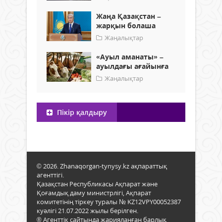
Жаңа Қазақстан –
жарқын болаша
Жаңалықтар
«Ауыл аманаты» –
ауылдағы ағайынға
Жаңалықтар
Пікір қалдыру
© 2026. Zhanaqorgan-tynysy.kz ақпараттық
агенттігі.
Қазақстан Республикасы Ақпарат және
Қоғамдық даму министрлігі, Ақпарат
комитетінің тіркеу туралы № KZ12VPY00052387
куәлігі 21.07.2022 жылы берілген.
® Агенттік сайтында жарияланған барлық