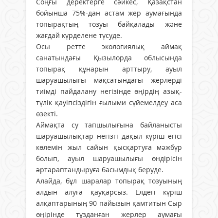
Соңғы деректерге сәйкес, Қазақстан
бойынша 75%-дан астам жер аумағында
топырақтың тозуы байқалады және
жағдай күрделене түсуде.
Осы ретте экологиялық аймақ
санатындағы Қызылорда облысында
топырақ құнарын арттыру, ауыл
шаруашылығы мақсатындағы жерлерді
тиімді пайдалану негізінде өңірдің азық-
түлік қауіпсіздігін ғылыми сүйемелдеу аса
өзекті.
Аймақта су тапшылығына байланысты
шаруашылықтар негізгі дақыл күріш егісі
көлемін жыл сайын қысқартуға мәжбүр
болып, ауыл шаруашылығы өндірісін
әртараптандыруға басымдық беруде.
Алайда, бұл шаралар топырақ тозуының
алдын алуға қауқарсыз. Елдегі күріш
алқаптарының 90 пайызын қамтитын Сыр
өңірінде тұзданған жерлер аумағы