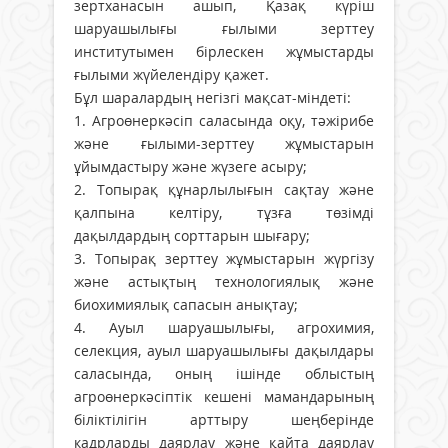
зертханасын ашып, Қазақ күріш
шаруашылығы ғылыми зерттеу
институтымен бірлескен жұмыстарды
ғылыми жүйелендіру қажет.
Бұл шаралардың негізгі мақсат-міндеті:
1. Агроөнеркәсіп саласында оқу, тәжірибе
және ғылыми-зерттеу жұмыстарын
ұйымдастыру және жүзеге асыру;
2. Топырақ құнарлылығын сақтау және
қалпына келтіру, тұзға төзімді
дақылдардың сорттарын шығару;
3. Топырақ зерттеу жұмыстарын жүргізу
және астықтың технологиялық және
биохимиялық сапасын анықтау;
4. Ауыл шаруашылығы, агрохимия,
селекция, ауыл шаруашылығы дақылдары
саласында, оның ішінде облыстың
агроөнеркәсіптік кешені мамандарының
біліктілігін арттыру шеңберінде
кадрларды даярлау және қайта даярлау