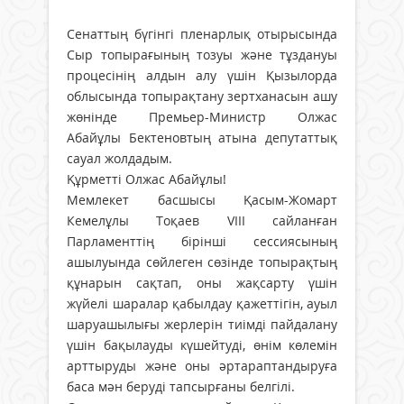
Сенаттың бүгінгі пленарлық отырысында
Сыр топырағының тозуы және тұздануы
процесінің алдын алу үшін Қызылорда
облысында топырақтану зертханасын ашу
жөнінде Премьер-Министр Олжас
Абайұлы Бектеновтың атына депутаттық
сауал жолдадым.
Құрметті Олжас Абайұлы!
Мемлекет басшысы Қасым-Жомарт
Кемелұлы Тоқаев VIII сайланған
Парламенттің бірінші сессиясының
ашылуында сөйлеген сөзінде топырақтың
құнарын сақтап, оны жақсарту үшін
жүйелі шаралар қабылдау қажеттігін, ауыл
шаруашылығы жерлерін тиімді пайдалану
үшін бақылауды күшейтуді, өнім көлемін
арттыруды және оны әртараптандыруға
баса мән беруді тапсырғаны белгілі.