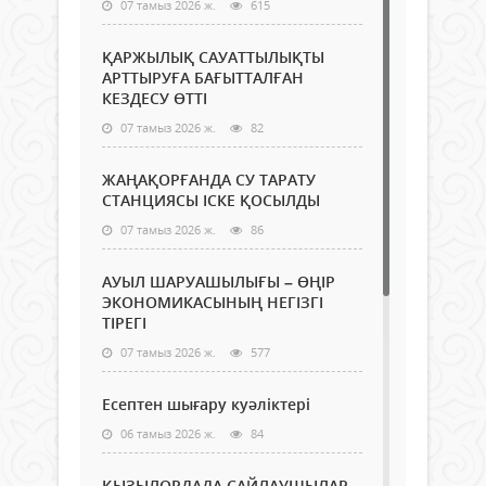
07 тамыз 2026 ж.
615
ҚАРЖЫЛЫҚ САУАТТЫЛЫҚТЫ
АРТТЫРУҒА БАҒЫТТАЛҒАН
КЕЗДЕСУ ӨТТІ
07 тамыз 2026 ж.
82
ЖАҢАҚОРҒАНДА СУ ТАРАТУ
СТАНЦИЯСЫ ІСКЕ ҚОСЫЛДЫ
07 тамыз 2026 ж.
86
АУЫЛ ШАРУАШЫЛЫҒЫ – ӨҢІР
ЭКОНОМИКАСЫНЫҢ НЕГІЗГІ
ТІРЕГІ
07 тамыз 2026 ж.
577
Есептен шығару куәліктері
06 тамыз 2026 ж.
84
ҚЫЗЫЛОРДАДА САЙЛАУШЫЛАР