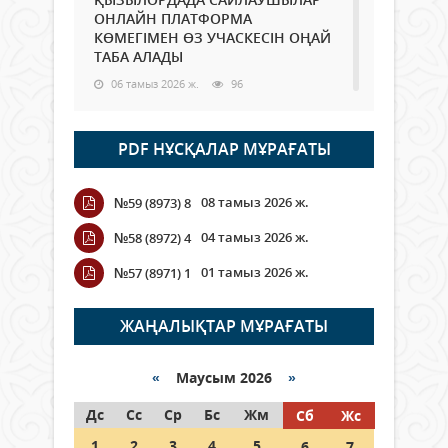
ОНЛАЙН ПЛАТФОРМА
КӨМЕГІМЕН ӨЗ УЧАСКЕСІН ОҢАЙ
ТАБА АЛАДЫ
06 тамыз 2026 ж.
96
Open Air: Қызылорда облысы
PDF НҰСҚАЛАР МҰРАҒАТЫ
полиция департаменті 20
мыңнан астам көрерменнің
қауіпсіздігін қамтамасыз етті
08 тамыз 2026 ж.
№59 (8973) 8
06 тамыз 2026 ж.
115
04 тамыз 2026 ж.
№58 (8972) 4
Wi-Fi ҚАБЫРҒА АРҚЫЛЫ ҚАЛАЙ
01 тамыз 2026 ж.
№57 (8971) 1
ӨТЕДІ?
06 тамыз 2026 ж.
274
ЖАҢАЛЫҚТАР МҰРАҒАТЫ
Как могут проголосовать
граждане Казахстана,
«
Маусым 2026
»
находящиеся за рубежом?
Дс
Сс
Ср
Бс
Жм
Сб
Жс
05 тамыз 2026 ж.
155
1
2
3
4
5
6
7