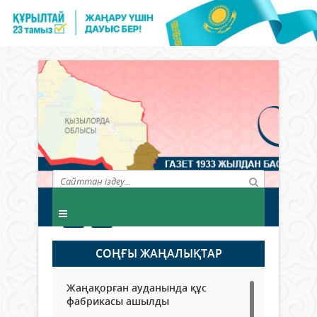
СОҢҒЫ ЖАҢАЛЫҚТАР
Жаңақорған ауданында құс
фабрикасы ашылды