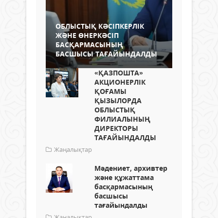
ОБЛЫСТЫҚ КӘСІПКЕРЛІК
ЖӘНЕ ӨНЕРКӘСІП
БАСҚАРМАСЫНЫҢ
БАСШЫСЫ ТАҒАЙЫНДАЛДЫ
«ҚАЗПОШТА»
АКЦИОНЕРЛІК
ҚОҒАМЫ
ҚЫЗЫЛОРДА
ОБЛЫСТЫҚ
ФИЛИАЛЫНЫҢ
ДИРЕКТОРЫ
ТАҒАЙЫНДАЛДЫ
Жаңалықтар
Мәдениет, архивтер
және құжаттама
басқармасының
басшысы
тағайындалды
Жаңалықтар