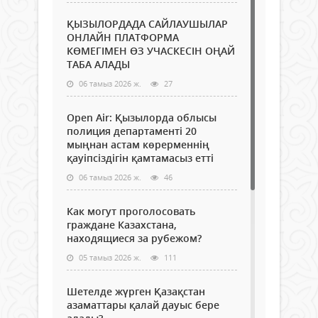
ҚЫЗЫЛОРДАДА САЙЛАУШЫЛАР
ОНЛАЙН ПЛАТФОРМА
КӨМЕГІМЕН ӨЗ УЧАСКЕСІН ОҢАЙ
ТАБА АЛАДЫ
06 тамыз 2026 ж.
27
Open Air: Қызылорда облысы
полиция департаменті 20
мыңнан астам көрерменнің
қауіпсіздігін қамтамасыз етті
06 тамыз 2026 ж.
46
Как могут проголосовать
граждане Казахстана,
находящиеся за рубежом?
05 тамыз 2026 ж.
111
Шетелде жүрген Қазақстан
азаматтары қалай дауыс бере