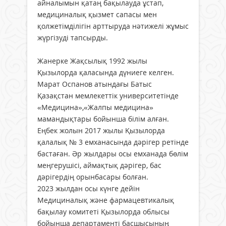
айналымын қатаң бақылауда ұстап,
медициналық қызмет сапасы мен
қолжетімділігін арттыруда нәтижелі жұмыс
жүргізуді тапсырды.
Жанерке Жақсылық 1992 жылы
Қызылорда қаласында дүниеге келген.
Марат Оспанов атындағы Батыс
Қазақстан мемлекеттік университетінде
«Медицина»,«Жалпы медицина»
мамандықтары бойынша білім алған.
Еңбек жолын 2017 жылы Қызылорда
қалалық № 3 емханасында дәрігер ретінде
бастаған. Әр жылдары осы емханада бөлім
меңгерушісі, аймақтық дәрігер, бас
дәрігердің орынбасары болған.
2023 жылдан осы күнге дейін
Медициналық және фармацевтикалық
бақылау комитеті Қызылорда облысы
бойынша департаменті басшысының