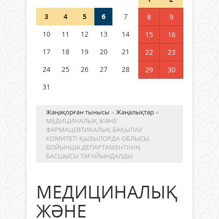
3
4
5
6
7
8
9
Германия аптап ыстыққа
байланысты суды үнемдей
10
11
12
13
14
15
16
бастады
17
18
19
20
21
22
23
04 тамыз 2026 ж.
87
24
25
26
27
28
29
30
31
Жаңақорған тынысы
»
Жаңалықтар
»
МЕДИЦИНАЛЫҚ ЖӘНЕ
ФАРМАЦЕВТИКАЛЫҚ БАҚЫЛАУ
КОМИТЕТІ ҚЫЗЫЛОРДА ОБЛЫСЫ
БОЙЫНША ДЕПАРТАМЕНТІНІҢ
БАСШЫСЫ ТАҒАЙЫНДАЛДЫ
МЕДИЦИНАЛЫҚ
ЖӘНЕ