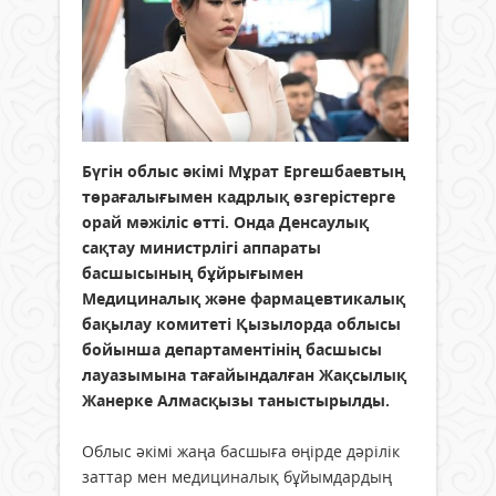
Бүгін облыс әкімі Мұрат Ергешбаевтың
төрағалығымен кадрлық өзгерістерге
орай мәжіліс өтті. Онда Денсаулық
сақтау министрлігі аппараты
басшысының бұйрығымен
Медициналық және фармацевтикалық
бақылау комитеті Қызылорда облысы
бойынша департаментінің басшысы
лауазымына тағайындалған Жақсылық
Жанерке Алмасқызы таныстырылды.
Облыс әкімі жаңа басшыға өңірде дәрілік
заттар мен медициналық бұйымдардың