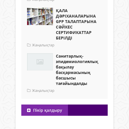
ҚАЛА
ДӘРІХАНАЛАРЫНА
GPP ТАЛАПТАРЫНА
СӘЙКЕС
СЕРТИФИКАТТАР
БЕРІЛДІ
Жаңалықтар
Cанитарлық-
эпидемиологиялық
бақылау
басқармасының
басшысы
тағайындалды
Жаңалықтар
Пікір қалдыру