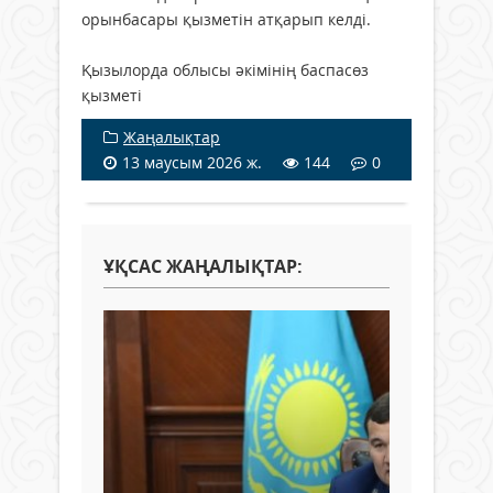
орынбасары қызметін атқарып келді.
Қызылорда облысы әкімінің баспасөз
қызметі
Жаңалықтар
13 маусым 2026 ж.
144
0
ҰҚСАС ЖАҢАЛЫҚТАР: