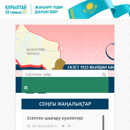
СОҢҒЫ ЖАҢАЛЫҚТАР
Есептен шығару куәліктері
06 тамыз 2026 ж.
28