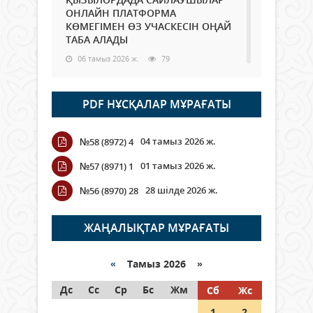
ОНЛАЙН ПЛАТФОРМА
КӨМЕГІМЕН ӨЗ УЧАСКЕСІН ОҢАЙ
ТАБА АЛАДЫ
06 тамыз 2026 ж.
79
Open Air: Қызылорда облысы
PDF НҰСҚАЛАР МҰРАҒАТЫ
полиция департаменті 20
мыңнан астам көрерменнің
қауіпсіздігін қамтамасыз етті
04 тамыз 2026 ж.
№58 (8972) 4
06 тамыз 2026 ж.
85
01 тамыз 2026 ж.
№57 (8971) 1
Wi-Fi ҚАБЫРҒА АРҚЫЛЫ ҚАЛАЙ
28 шілде 2026 ж.
№56 (8970) 28
ӨТЕДІ?
06 тамыз 2026 ж.
256
ЖАҢАЛЫҚТАР МҰРАҒАТЫ
Как могут проголосовать
граждане Казахстана,
«
Тамыз 2026 »
находящиеся за рубежом?
Дс
Сс
Ср
Бс
Жм
Сб
Жс
05 тамыз 2026 ж.
135
1
2