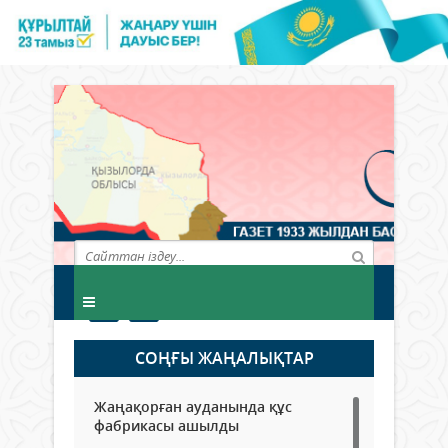
СОҢҒЫ ЖАҢАЛЫҚТАР
Жаңақорған ауданында құс
фабрикасы ашылды