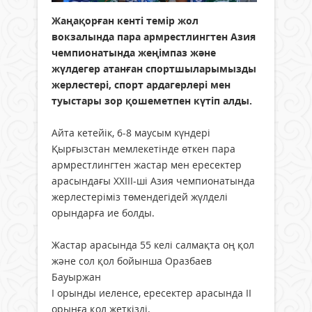
Жаңақорған кенті темір жол
вокзалында пара армрестлингтен Азия
чемпионатында жеңімпаз және
жүлдегер атанған спортшыларымызды
жерлестері, спорт ардагерлері мен
туыстары зор қошеметпен күтіп алды.
Айта кетейік, 6-8 маусым күндері
Қырғызстан мемлекетінде өткен пара
армрестлингтен жастар мен ересектер
арасындағы ХХІІІ-ші Азия чемпионатында
жерлестеріміз төмендегідей жүлделі
орындарға ие болды.
Жастар арасында 55 келі салмақта оң қол
және сол қол бойынша Оразбаев
Бауыржан
І орынды иеленсе, ересектер арасында ІІ
орынға қол жеткізді.