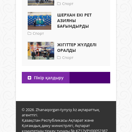
Спорт
ШЕРХАН ЕКІ РЕТ
АЗИЯНЫ
БАҒЫНДЫРДЫ
Спорт
ЖІГІТТЕР ЖҮЛДЕЛІ
ОРАЛДЫ
Спорт
Пікір қалдыру
© 2026. Zhanaqorgan-tynysy.kz ақпараттық
агенттігі.
Қазақстан Республикасы Ақпарат және
Қоғамдық даму министрлігі, Ақпарат
комитетінің тіркеу туралы № KZ12VPY00052387