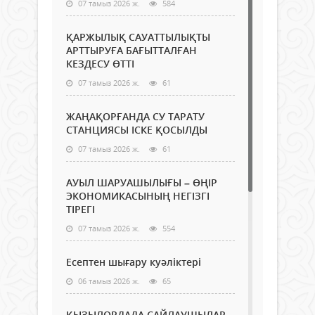
07 тамыз 2026 ж.
584
ҚАРЖЫЛЫҚ САУАТТЫЛЫҚТЫ
АРТТЫРУҒА БАҒЫТТАЛҒАН
КЕЗДЕСУ ӨТТІ
07 тамыз 2026 ж.
61
ЖАҢАҚОРҒАНДА СУ ТАРАТУ
СТАНЦИЯСЫ ІСКЕ ҚОСЫЛДЫ
07 тамыз 2026 ж.
61
АУЫЛ ШАРУАШЫЛЫҒЫ – ӨҢІР
ЭКОНОМИКАСЫНЫҢ НЕГІЗГІ
ТІРЕГІ
07 тамыз 2026 ж.
554
Есептен шығару куәліктері
06 тамыз 2026 ж.
65
ҚЫЗЫЛОРДАДА САЙЛАУШЫЛАР