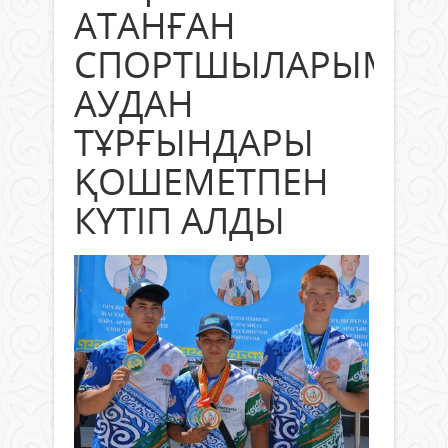
АТАНҒАН
СПОРТШЫЛАРЫМЫ
АУДАН
ТҰРҒЫНДАРЫ
ҚОШЕМЕТПЕН
КҮТІП АЛДЫ