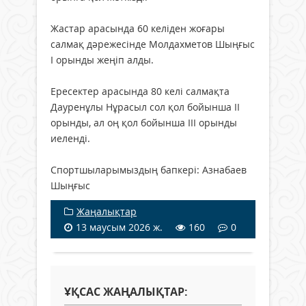
Жастар арасында 60 келіден жоғары
салмақ дәрежесінде Молдахметов Шыңғыс
І орынды жеңіп алды.
Ересектер арасында 80 келі салмақта
Дауренұлы Нұрасыл сол қол бойынша ІІ
орынды, ал оң қол бойынша ІІІ орынды
иеленді.
Спортшыларымыздың бапкері: Азнабаев
Шыңғыс
Жаңалықтар
13 маусым 2026 ж.
160
0
ҰҚСАС ЖАҢАЛЫҚТАР: