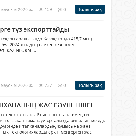
 маусым 2026 ж.
159
0
Толығырақ
ерге тұз экспорттайды
тоқсан аралығында Қазақстанда 415,7 мың
і, бұл 2024 жылдың сәйкес кезеңімен
п. KAZINFORM ...
 маусым 2026 ж.
237
0
Толығырақ
ПХАНАНЫҢ ЖАС СӘУЛЕТШІСІ
на тек кітап сақтайтын орын ғана емес, ол –
ия тоғысқан заманауи орталыққа айналып келеді.
дәуірінде кітапханалардың жұмысына жаңа
аттық технологияларды еркін меңгерген жас