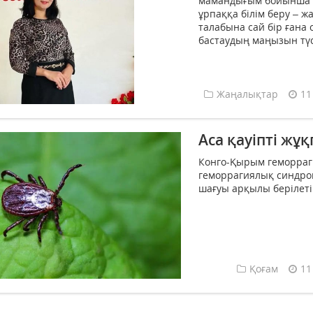
мамандығым бойынша ш
ұрпаққа білім беру – ж
талабына сай бір ғана
бастаудың маңызын түсі
Жаңалықтар
11
Аса қауіпті жұ
Конго-Қырым геморраг
геморрагиялық синдро
шағуы арқылы берілетін
Қоғам
11