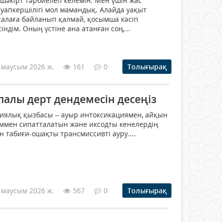
әкірт тәрбиелеп келемін. Мен үшін жас
ауапкершілігі мол мамандық. Алайда уақыт
 салаға байланып қалмай, қосымша кәсіп
ндім. Оның үстіне ана атанған соң,...
 маусым 2026 ж.
161
0
Толығырақ
қпалы дерт дендемесін десеңіз
иялық қызбасы – ауыр интоксикациямен, айқын
ммен сипатталатын және иксодты кенелердің
 табиғи-ошақты трансмиссивті ауру....
 маусым 2026 ж.
567
0
Толығырақ