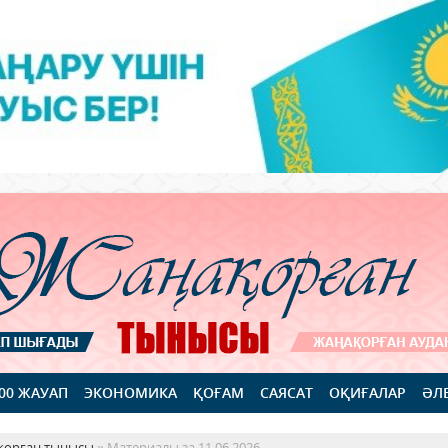
100 ЖАУАП
ЭКОНОМИКА
ҚОҒАМ
САЯСАТ
ОҚИҒАЛАР
ӘЛ
қорған тынысы
» Материалы за 11.06.2026