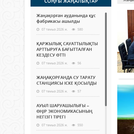
СОҢҒЫ ЖАҢАЛЫҚТАР
Жаңақорған ауданында құс
фабрикасы ашылды
07 тамыз 2026 ж.
580
ҚАРЖЫЛЫҚ САУАТТЫЛЫҚТЫ
АРТТЫРУҒА БАҒЫТТАЛҒАН
КЕЗДЕСУ ӨТТІ
07 тамыз 2026 ж.
56
ЖАҢАҚОРҒАНДА СУ ТАРАТУ
СТАНЦИЯСЫ ІСКЕ ҚОСЫЛДЫ
07 тамыз 2026 ж.
57
АУЫЛ ШАРУАШЫЛЫҒЫ –
ӨҢІР ЭКОНОМИКАСЫНЫҢ
НЕГІЗГІ ТІРЕГІ
07 тамыз 2026 ж.
550