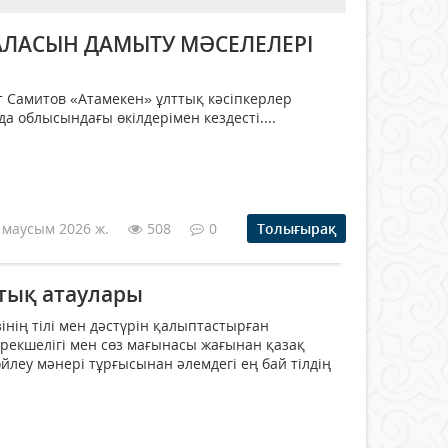
САЛАСЫН ДАМЫТУ МӘСЕЛЕЛЕРІ
ит Самитов «Атамекен» ұлттық кәсіпкерлер
 облысындағы өкілдерімен кездесті....
 маусым 2026 ж.
508
0
Толығырақ
тық атаулары
інің тілі мен дәстүрін қалыптастырған
 ерекшелігі мен сөз мағынасы жағынан қазақ
өйлеу мәнері тұрғысынан әлемдегі ең бай тілдің