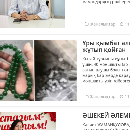
мамандардың рөлі ерекш
Жаңалықтар
11
Ұры қымбат ал
жұтып қойған
Қытай тұрғыны құны 1
үшін, 40 моншақты бір-
сатып алушы болып өтір
жарық бар жерде қара
моншақты үзіп жіберген
Жаңалықтар
11
ӘШЕКЕЙ ӘЛЕМІ
Қасиет ЖАМАНҚҰЛОВА, «