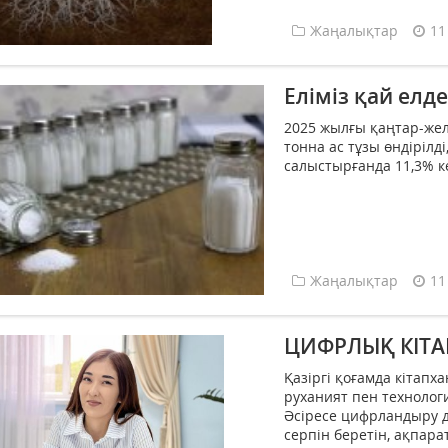
Жаңалықтар
11
Еліміз қай елд
2025 жылғы қаңтар-жел
тонна ас тұзы өндірілд
салыстырғанда 11,3% кө
Жаңалықтар
11
ЦИФРЛЫҚ КІТА
Қазіргі қоғамда кітапха
руханият пен технолог
Әсіресе цифрландыру 
серпін беретін, ақпар