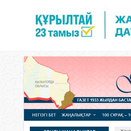
НЕГІЗГІ БЕТ
ЖАҢАЛЫҚТАР
100 СҰРАҚ – 
Жаңа