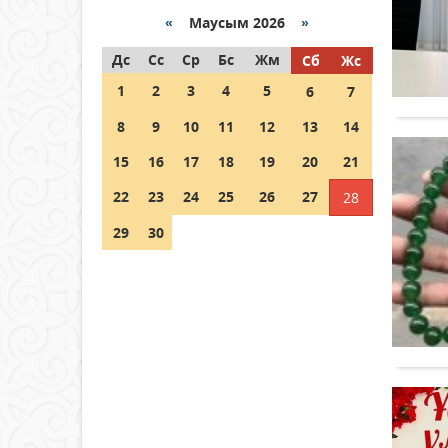
«
Маусым 2026
»
Как могут проголосовать
Дс
граждане Казахстана,
Сс
Ср
Бс
Жм
Сб
Жс
находящиеся за рубежом?
1
2
3
4
5
6
7
05 тамыз 2026 ж.
133
8
9
10
11
12
13
14
Шетелде жүрген Қазақстан
15
16
17
18
19
20
21
азаматтары қалай дауыс
бере алады?
22
23
24
25
26
27
28
05 тамыз 2026 ж.
144
29
30