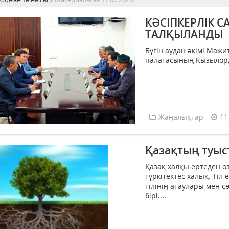
КӘСІПКЕРЛІК 
ТАЛҚЫЛАНДЫ
Бүгін аудан әкімі Маж
палатасының Қызылорда
Жаңалықтар
11
Қазақтың туыс
Қазақ халқы ертеден өз
түркітектес халық. Тіл
тілінің атаулары мен с
бірі....