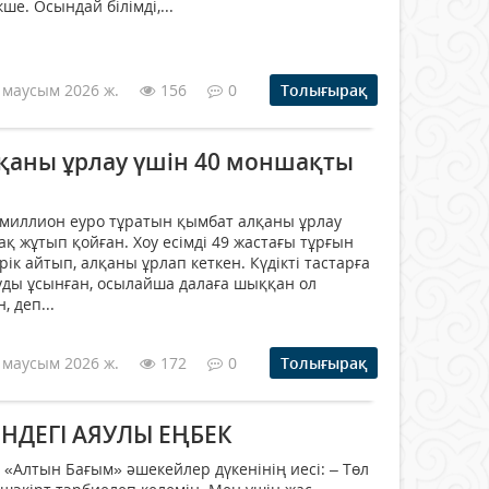
е. Осындай білімді,...
 маусым 2026 ж.
156
0
Толығырақ
қаны ұрлау үшін 40 моншақты
 миллион еуро тұратын қымбат алқаны ұрлау
ақ жұтып қойған. Хоу есімді 49 жастағы тұрғын
ік айтып, алқаны ұрлап кеткен. Күдікті тастарға
уды ұсынған, осылайша далаға шыққан ол
, деп...
 маусым 2026 ж.
172
0
Толығырақ
НДЕГІ АЯУЛЫ ЕҢБЕК
Алтын Бағым» әшекейлер дүкенінің иесі: – Төл