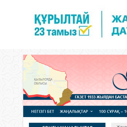
НЕГІЗГІ БЕТ
ЖАҢАЛЫҚТАР
100 СҰРАҚ – 
Жаңа