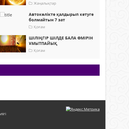
Жаңалықтар
Автокөлікте қалдырып кетуге
болмайтын 7 зат
Қоғам
ШІЛІҢГІР ШІЛДЕ БАЛА ӨМІРІН
ҰМЫТПАЙЫҚ
Қоғам
лігі