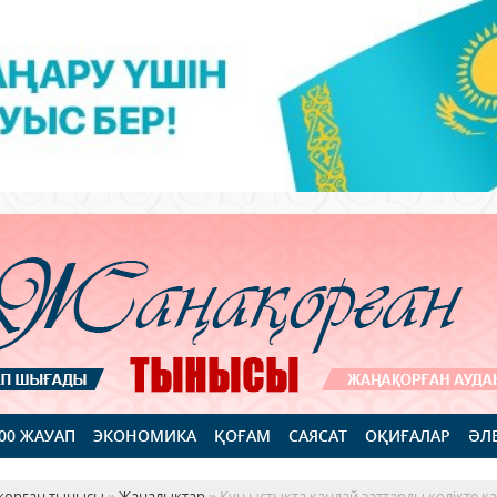
100 ЖАУАП
ЭКОНОМИКА
ҚОҒАМ
САЯСАТ
ОҚИҒАЛАР
ӘЛ
қорған тынысы
»
Жаңалықтар
» Күн ыстықта қандай заттарды көлікте 