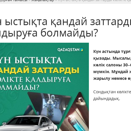
н ыстықта қандай заттард
лдыруға болмайды?
Күн астында тұрғ
қызады. Мысалы,
көлік салоны 30–
мүмкін. Мұндай 
жарылу немесе ө
Сондықтан көлікте
дайындадық.