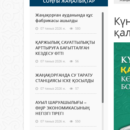
СОҢҒЫ ЖАҢАЛЫҚТАР
Жаңақорған ауданында құс
Кү
фабрикасы ашылды
қа
07 тамыз 2026 ж.
580
ҚАРЖЫЛЫҚ САУАТТЫЛЫҚТЫ
АРТТЫРУҒА БАҒЫТТАЛҒАН
КЕЗДЕСУ ӨТТІ
07 тамыз 2026 ж.
56
ЖАҢАҚОРҒАНДА СУ ТАРАТУ
СТАНЦИЯСЫ ІСКЕ ҚОСЫЛДЫ
07 тамыз 2026 ж.
57
АУЫЛ ШАРУАШЫЛЫҒЫ –
ӨҢІР ЭКОНОМИКАСЫНЫҢ
НЕГІЗГІ ТІРЕГІ
07 тамыз 2026 ж.
550