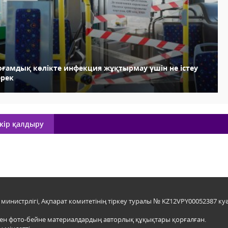
оғамдық көлікте инфекция жұқтырмау үшін не істеу
ерек
кір қалдыру
инистрлігі, Ақпарат комитетінің тіркеу туралы № KZ12VPY00052387 куә
мен фото-бейне материалдардың авторлық құқықтары қорғалған.