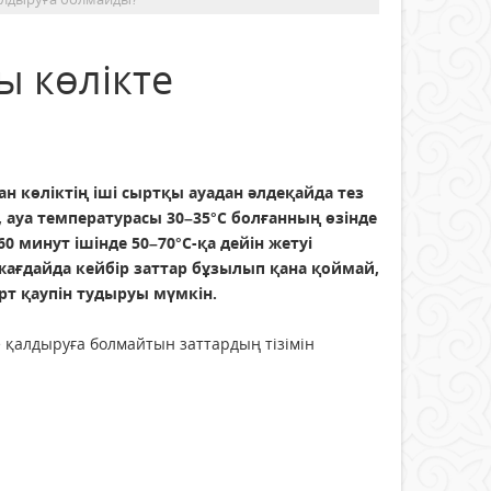
ы көлікте
ан көліктің іші сыртқы ауадан әлдеқайда тез
 ауа температурасы 30–35°C болғанның өзінде
60 минут ішінде 50–70°C-қа дейін жетуі
жағдайда кейбір заттар бұзылып қана қоймай,
рт қаупін тудыруы мүмкін.
 қалдыруға болмайтын заттардың тізімін