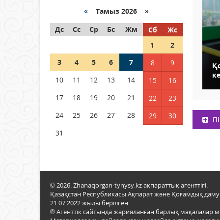
«
Тамыз 2026 »
Как могут проголосовать
Дс
граждане Казахстана,
Сс
Ср
Бс
Жм
Сб
Жс
находящиеся за рубежом?
1
2
05 тамыз 2026 ж.
133
3
4
5
6
7
8
9
Қ
к
Шетелде жүрген Қазақстан
10
11
12
13
14
15
16
азаматтары қалай дауыс
бере алады?
17
18
19
20
21
22
23
05 тамыз 2026 ж.
144
24
25
26
27
28
29
30
Пі
31
© 2026. Zhanaqorgan-tynysy.kz ақпараттық агенттігі.
Қазақстан Республикасы Ақпарат және Қоғамдық даму м
21.07.2022 жылы берілген.
® Агенттік сайтында жарияланған барлық мақалалар 