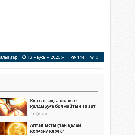
алықтар
13 маусым 2026 ж.
144
0
Күн ыстықта көлікте
қалдыруға болмайтын 10 зат
Қоғам
Аптап ыстықтан қалай
қорғану керек?