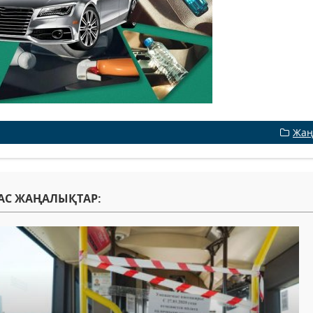
Жаң
АС ЖАҢАЛЫҚТАР: