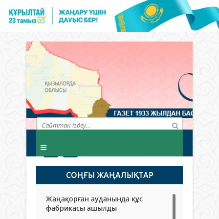
СОҢҒЫ ЖАҢАЛЫҚТАР
Жаңақорған ауданында құс
фабрикасы ашылды