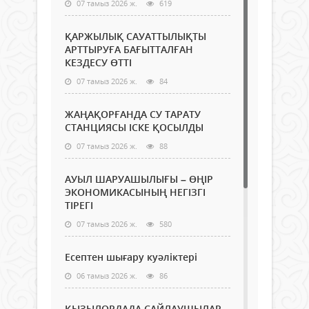
07 тамыз 2026 ж.
619
ҚАРЖЫЛЫҚ САУАТТЫЛЫҚТЫ
АРТТЫРУҒА БАҒЫТТАЛҒАН
КЕЗДЕСУ ӨТТІ
07 тамыз 2026 ж.
84
ЖАҢАҚОРҒАНДА СУ ТАРАТУ
СТАНЦИЯСЫ ІСКЕ ҚОСЫЛДЫ
07 тамыз 2026 ж.
88
АУЫЛ ШАРУАШЫЛЫҒЫ – ӨҢІР
ЭКОНОМИКАСЫНЫҢ НЕГІЗГІ
ТІРЕГІ
07 тамыз 2026 ж.
580
Есептен шығару куәліктері
06 тамыз 2026 ж.
86
ҚЫЗЫЛОРДАДА САЙЛАУШЫЛАР