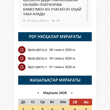
ОНЛАЙН ПЛАТФОРМА
КӨМЕГІМЕН ӨЗ УЧАСКЕСІН ОҢАЙ
ТАБА АЛАДЫ
06 тамыз 2026 ж.
99
Open Air: Қызылорда облысы
PDF НҰСҚАЛАР МҰРАҒАТЫ
полиция департаменті 20
мыңнан астам көрерменнің
қауіпсіздігін қамтамасыз етті
08 тамыз 2026 ж.
№59 (8973) 8
06 тамыз 2026 ж.
118
04 тамыз 2026 ж.
№58 (8972) 4
Wi-Fi ҚАБЫРҒА АРҚЫЛЫ ҚАЛАЙ
01 тамыз 2026 ж.
№57 (8971) 1
ӨТЕДІ?
06 тамыз 2026 ж.
276
ЖАҢАЛЫҚТАР МҰРАҒАТЫ
Как могут проголосовать
граждане Казахстана,
«
Маусым 2026
»
находящиеся за рубежом?
Дс
Сс
Ср
Бс
Жм
Сб
Жс
05 тамыз 2026 ж.
158
1
2
3
4
5
6
7