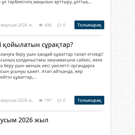
ұл тәрбиесінің маңызын арттыру, ұлттық...
 маусым 2026 ж.
496
0
Толығырақ
і қойылатын сұрақтар?
лануға беру үшін қандай құжаттар талап етіледі?
асының қолданыстағы заңнамасына сәйкес, жеке
а беру үшін меншік иесі уәкілетті органдарға
асын ұсынуы қажет. Атап айтқанда, жер
ейтін құжаттар,...
 маусым 2026 ж.
197
0
Толығырақ
аусым 2026 жыл