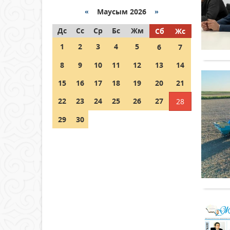
«
Маусым 2026
»
Как могут проголосовать
Дс
граждане Казахстана,
Сс
Ср
Бс
Жм
Сб
Жс
находящиеся за рубежом?
1
2
3
4
5
6
7
05 тамыз 2026 ж.
143
8
9
10
11
12
13
14
Шетелде жүрген Қазақстан
15
16
17
18
19
20
21
азаматтары қалай дауыс
бере алады?
22
23
24
25
26
27
28
05 тамыз 2026 ж.
152
29
30