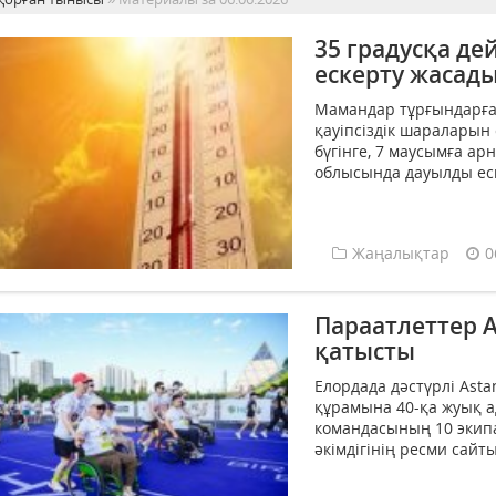
35 градусқа де
ескерту жасад
Мамандар тұрғындарға
қауіпсіздік шараларын 
бүгінге, 7 маусымға ар
облысында дауылды еск
Жаңалықтар
0
Параатлеттер A
қатысты
Елордада дәстүрлі Ast
құрамына 40-қа жуық а
командасының 10 экип
әкімдігінің ресми сайты.