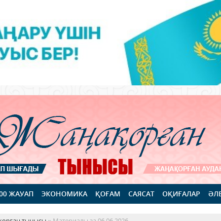
100 ЖАУАП
ЭКОНОМИКА
ҚОҒАМ
САЯСАТ
ОҚИҒАЛАР
ӘЛ
қорған тынысы
» Материалы за 06.06.2026