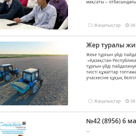
мақсаты – отбасындағы 
Жаңалықтар
06
Жер туралы жи
Жеке тұрғын үйді пайда
«Қазақстан Республик
тұрғын үйді пайдалануғ
тиісті құжаттар топтам
учаскесіне құқық белгіл
Жаңалықтар
06
№42 (8956) 6 м
...