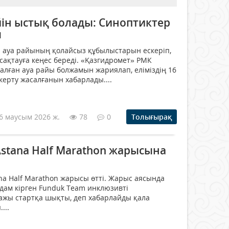
йін ыстық болады: Синоптиктер
ы
 ауа райының қолайсыз құбылыстарын ескеріп,
сақтауға кеңес береді. «Қазгидромет» РМК
налған ауа райы болжамын жариялап, еліміздің 16
ерту жасалғанын хабарлады....
6 маусым 2026 ж.
78
0
Толығырақ
stana Half Marathon жарысына
ana Half Marathon жарысы өтті. Жарыс аясында
дам кірген Funduk Team инклюзивті
ажы стартқа шықты, деп хабарлайды қала
...