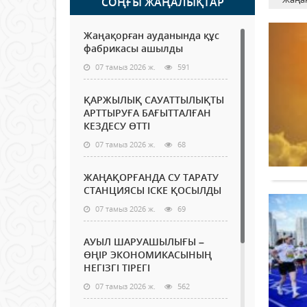
СОҢҒЫ ЖАҢАЛЫҚТАР
Жаңақорған ауданында құс
фабрикасы ашылды
07 тамыз 2026 ж.
591
ҚАРЖЫЛЫҚ САУАТТЫЛЫҚТЫ
АРТТЫРУҒА БАҒЫТТАЛҒАН
КЕЗДЕСУ ӨТТІ
07 тамыз 2026 ж.
68
ЖАҢАҚОРҒАНДА СУ ТАРАТУ
СТАНЦИЯСЫ ІСКЕ ҚОСЫЛДЫ
07 тамыз 2026 ж.
69
АУЫЛ ШАРУАШЫЛЫҒЫ –
ӨҢІР ЭКОНОМИКАСЫНЫҢ
НЕГІЗГІ ТІРЕГІ
07 тамыз 2026 ж.
562