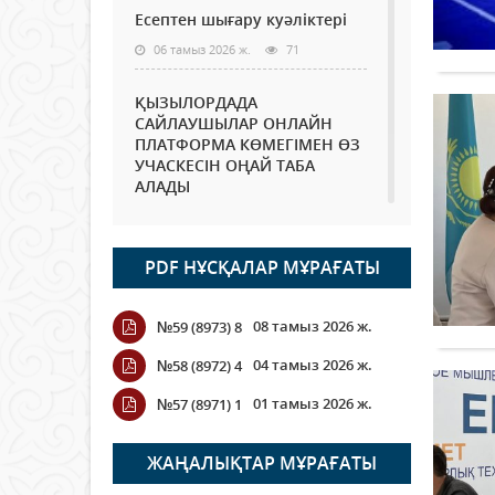
Есептен шығару куәліктері
06 тамыз 2026 ж.
71
ҚЫЗЫЛОРДАДА
САЙЛАУШЫЛАР ОНЛАЙН
ПЛАТФОРМА КӨМЕГІМЕН ӨЗ
УЧАСКЕСІН ОҢАЙ ТАБА
АЛАДЫ
06 тамыз 2026 ж.
84
PDF НҰСҚАЛАР МҰРАҒАТЫ
Open Air: Қызылорда
облысы полиция
департаменті 20 мыңнан
08 тамыз 2026 ж.
№59 (8973) 8
астам көрерменнің
қауіпсіздігін қамтамасыз етті
04 тамыз 2026 ж.
№58 (8972) 4
06 тамыз 2026 ж.
92
01 тамыз 2026 ж.
№57 (8971) 1
Wi-Fi ҚАБЫРҒА АРҚЫЛЫ
ҚАЛАЙ ӨТЕДІ?
ЖАҢАЛЫҚТАР МҰРАҒАТЫ
06 тамыз 2026 ж.
261