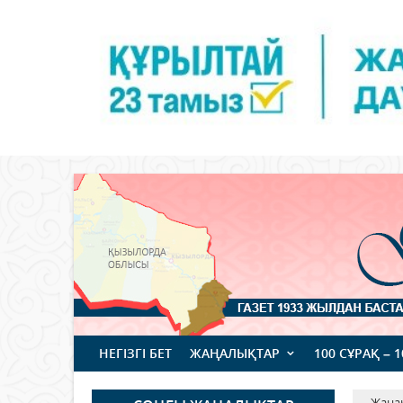
НЕГІЗГІ БЕТ
ЖАҢАЛЫҚТАР
100 СҰРАҚ – 
Жаңа