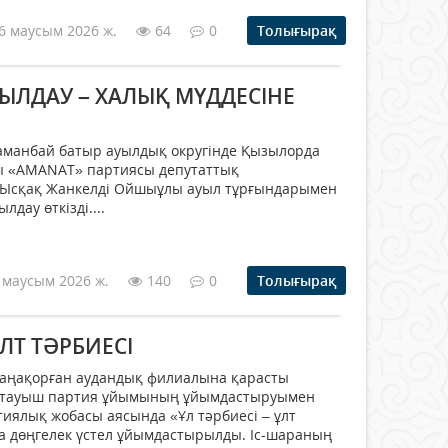
6 маусым 2026 ж.
64
0
Толығырақ
ЫЛДАУ – ХАЛЫҚ МҮДДЕСІНЕ
аманбай батыр ауылдық округінде Қызылорда
ы «AMANAT» партиясы депутаттық
 Ысқақ Жанкелді Ойшыұлы ауыл тұрғындарымен
дау өткізді....
 маусым 2026 ж.
140
0
Толығырақ
ҰЛТ ТӘРБИЕСІ
аңақорған аудандық филиалына қарасты
стауыш партия ұйымының ұйымдастыруымен
иялық жобасы аясында «Ұл тәрбиесі – ұлт
а дөңгелек үстел ұйымдастырылды. Іс-шараның