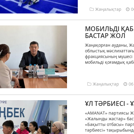
Жаңалықтар
0
МОБИЛЬДІ ҚАБ
БАСТАР ЖОЛ
Жаңақорған ауданы, Ж
облыстық мәслихаттағ
фракциясының мүшесі
мобильді қоғамдық қабыл
Жаңалықтар
06
ҰЛ ТӘРБИЕСІ - 
«AMANAT» партиясы Ж
«Жалынды жастар» ба
«Бақытты отбасы» парт
тәрбиесі» тақырыбынд