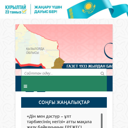
СОҢҒЫ ЖАҢАЛЫҚТАР
«Дін мен дәстүр – ұлт
тәрбиесінің негізі» атты мақала
жазу байқауының ЕРЕЖЕСІ