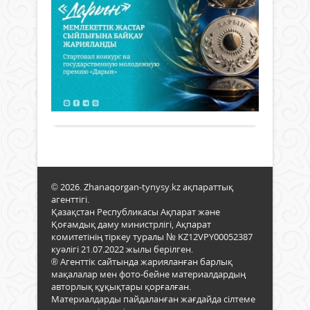
жа
жыл
29
сы
Жаңалықтар
мау
ба
№99
29
жа
қаул
маусым
учас
2026 ж.
«Да
мемл
128
0
мемл
үшін
Толығырақ
жаст
мәж
сый
иелі
ғылы
шыға
шығ
тура
жән
қоға
қызм
© 2026. Zhanaqorgan-tynysy.kz ақпараттық
сала
агенттігі.
жемі
Қазақстан Республикасы Ақпарат және
еңбе
Қоғамдық даму министрлігі, Ақпарат
көзг
комитетінің тіркеу туралы № KZ12VPY00052387
түск
куәлігі 21.07.2022 жылы берілген.
сонд
® Агенттік сайтында жарияланған барлық
ақ
мақалалар мен фото-бейне материалдардың
спор
авторлық құқықтары қорғалған.
жоғ
Материалдарды пайдаланған жағдайда сілтеме