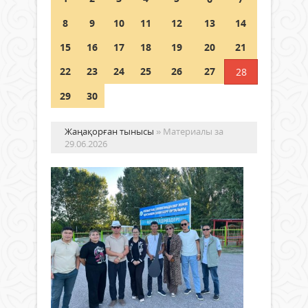
полиция департаменті 20
мыңнан астам көрерменнің
8
9
10
11
12
13
14
қауіпсіздігін қамтамасыз етті
15
16
17
18
19
20
21
06 тамыз 2026 ж.
148
22
23
24
25
26
27
28
29
30
Жаңақорған тынысы
» Материалы за
29.06.2026
По
то
ты
түн
Жаңалықтар
А.Со
29
атын
маусым
ауда
2026 ж.
кіта
139
0
жан
Толығырақ