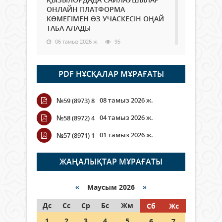
ОНЛАЙН ПЛАТФОРМА
КӨМЕГІМЕН ӨЗ УЧАСКЕСІН ОҢАЙ
ТАБА АЛАДЫ
06 тамыз 2026 ж.
95
Open Air: Қызылорда облысы
PDF НҰСҚАЛАР МҰРАҒАТЫ
полиция департаменті 20
мыңнан астам көрерменнің
қауіпсіздігін қамтамасыз етті
08 тамыз 2026 ж.
№59 (8973) 8
06 тамыз 2026 ж.
114
04 тамыз 2026 ж.
№58 (8972) 4
Wi-Fi ҚАБЫРҒА АРҚЫЛЫ ҚАЛАЙ
01 тамыз 2026 ж.
№57 (8971) 1
ӨТЕДІ?
06 тамыз 2026 ж.
273
ЖАҢАЛЫҚТАР МҰРАҒАТЫ
Как могут проголосовать
граждане Казахстана,
«
Маусым 2026
»
находящиеся за рубежом?
Дс
Сс
Ср
Бс
Жм
Сб
Жс
05 тамыз 2026 ж.
154
1
2
3
4
5
6
7