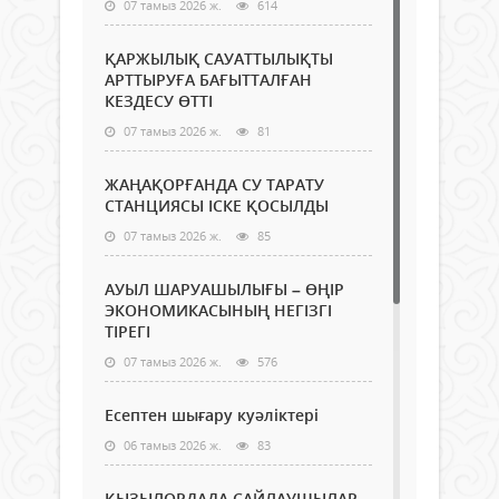
07 тамыз 2026 ж.
614
ҚАРЖЫЛЫҚ САУАТТЫЛЫҚТЫ
АРТТЫРУҒА БАҒЫТТАЛҒАН
КЕЗДЕСУ ӨТТІ
07 тамыз 2026 ж.
81
ЖАҢАҚОРҒАНДА СУ ТАРАТУ
СТАНЦИЯСЫ ІСКЕ ҚОСЫЛДЫ
07 тамыз 2026 ж.
85
АУЫЛ ШАРУАШЫЛЫҒЫ – ӨҢІР
ЭКОНОМИКАСЫНЫҢ НЕГІЗГІ
ТІРЕГІ
07 тамыз 2026 ж.
576
Есептен шығару куәліктері
06 тамыз 2026 ж.
83
ҚЫЗЫЛОРДАДА САЙЛАУШЫЛАР