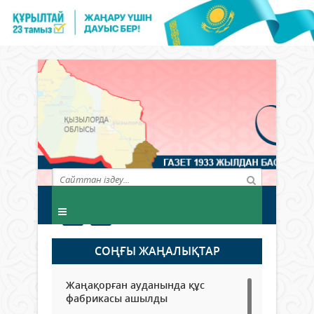
СОҢҒЫ ЖАҢАЛЫҚТАР
Жаңақорған ауданында құс
фабрикасы ашылды