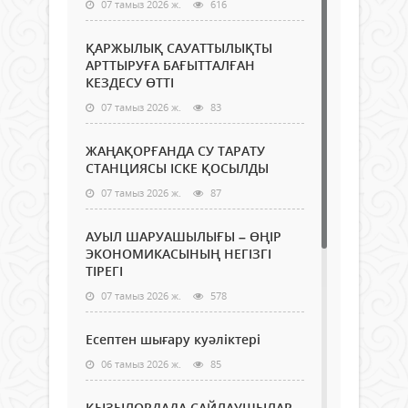
07 тамыз 2026 ж.
616
ҚАРЖЫЛЫҚ САУАТТЫЛЫҚТЫ
АРТТЫРУҒА БАҒЫТТАЛҒАН
КЕЗДЕСУ ӨТТІ
07 тамыз 2026 ж.
83
ЖАҢАҚОРҒАНДА СУ ТАРАТУ
СТАНЦИЯСЫ ІСКЕ ҚОСЫЛДЫ
07 тамыз 2026 ж.
87
АУЫЛ ШАРУАШЫЛЫҒЫ – ӨҢІР
ЭКОНОМИКАСЫНЫҢ НЕГІЗГІ
ТІРЕГІ
07 тамыз 2026 ж.
578
Есептен шығару куәліктері
06 тамыз 2026 ж.
85
ҚЫЗЫЛОРДАДА САЙЛАУШЫЛАР