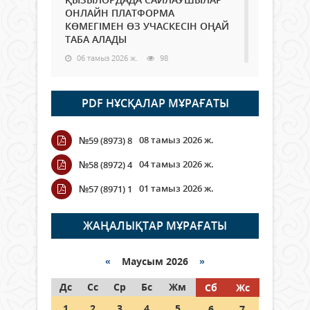
ОНЛАЙН ПЛАТФОРМА
КӨМЕГІМЕН ӨЗ УЧАСКЕСІН ОҢАЙ
ТАБА АЛАДЫ
06 тамыз 2026 ж.
98
Open Air: Қызылорда облысы
PDF НҰСҚАЛАР МҰРАҒАТЫ
полиция департаменті 20
мыңнан астам көрерменнің
қауіпсіздігін қамтамасыз етті
08 тамыз 2026 ж.
№59 (8973) 8
06 тамыз 2026 ж.
116
04 тамыз 2026 ж.
№58 (8972) 4
Wi-Fi ҚАБЫРҒА АРҚЫЛЫ ҚАЛАЙ
01 тамыз 2026 ж.
№57 (8971) 1
ӨТЕДІ?
06 тамыз 2026 ж.
276
ЖАҢАЛЫҚТАР МҰРАҒАТЫ
Как могут проголосовать
граждане Казахстана,
«
Маусым 2026
»
находящиеся за рубежом?
Дс
Сс
Ср
Бс
Жм
Сб
Жс
05 тамыз 2026 ж.
157
1
2
3
4
5
6
7