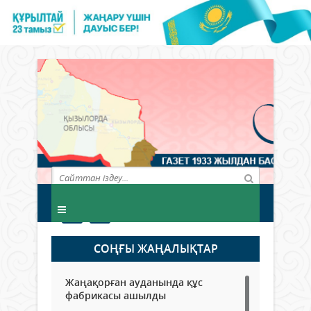
СОҢҒЫ ЖАҢАЛЫҚТАР
Жаңақорған ауданында құс
фабрикасы ашылды