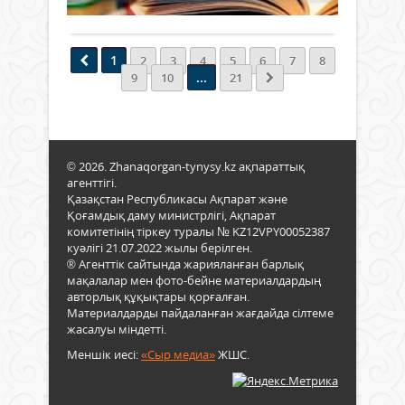
Толығырақ
ерте
оны
емес
үшін
белг
тілм
бар
елем
де
білім
мүмкі
1
2
3
4
5
6
7
8
қорғ
біліг
...
9
10
21
Жері
маң
жау
тері
басс
төгіп
қару
жүрге
қайт
© 2026. Zhanaqorgan-tynysy.kz ақпараттық
біра
агенттігі.
тілің
Қазақстан Республикасы Ақпарат және
жау
Қоғамдық даму министрлігі, Ақпарат
басс
комитетінің тіркеу туралы № KZ12VPY00052387
оны
куәлігі 21.07.2022 жылы берілген.
қайт
® Агенттік сайтында жарияланған барлық
қиын
мақалалар мен фото-бейне материалдардың
Тілсі
авторлық құқықтары қорғалған.
ұлт
Материалдарды пайдаланған жағдайда сілтеме
–
жасалуы міндетті.
там
Меншік иесі:
«Сыр медиа»
ЖШС.
шаб
ағаш
тәріз