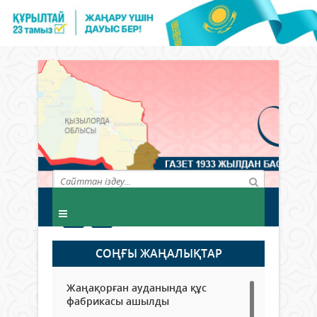
СОҢҒЫ ЖАҢАЛЫҚТАР
Жаңақорған ауданында құс
фабрикасы ашылды