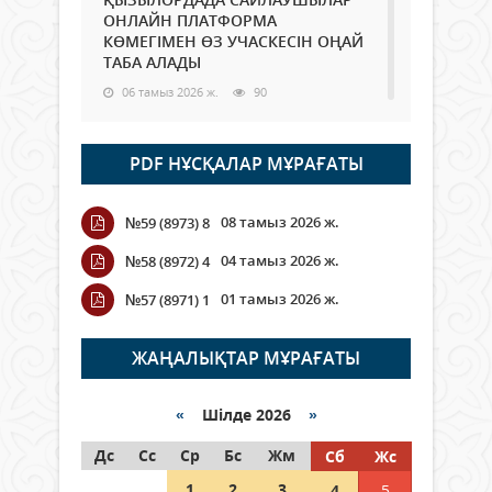
ОНЛАЙН ПЛАТФОРМА
КӨМЕГІМЕН ӨЗ УЧАСКЕСІН ОҢАЙ
ТАБА АЛАДЫ
06 тамыз 2026 ж.
90
Open Air: Қызылорда облысы
PDF НҰСҚАЛАР МҰРАҒАТЫ
полиция департаменті 20
мыңнан астам көрерменнің
қауіпсіздігін қамтамасыз етті
08 тамыз 2026 ж.
№59 (8973) 8
06 тамыз 2026 ж.
104
04 тамыз 2026 ж.
№58 (8972) 4
Wi-Fi ҚАБЫРҒА АРҚЫЛЫ ҚАЛАЙ
01 тамыз 2026 ж.
№57 (8971) 1
ӨТЕДІ?
06 тамыз 2026 ж.
267
ЖАҢАЛЫҚТАР МҰРАҒАТЫ
Как могут проголосовать
граждане Казахстана,
«
Шілде 2026
»
находящиеся за рубежом?
Дс
Сс
Ср
Бс
Жм
Сб
Жс
05 тамыз 2026 ж.
148
1
2
3
4
5