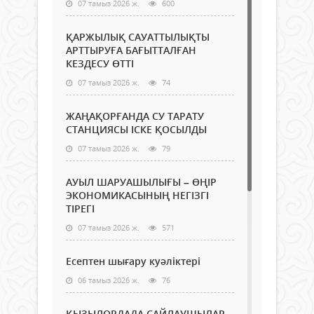
07 тамыз 2026 ж.
600
ҚАРЖЫЛЫҚ САУАТТЫЛЫҚТЫ
АРТТЫРУҒА БАҒЫТТАЛҒАН
КЕЗДЕСУ ӨТТІ
07 тамыз 2026 ж.
74
ЖАҢАҚОРҒАНДА СУ ТАРАТУ
СТАНЦИЯСЫ ІСКЕ ҚОСЫЛДЫ
07 тамыз 2026 ж.
79
АУЫЛ ШАРУАШЫЛЫҒЫ – ӨҢІР
ЭКОНОМИКАСЫНЫҢ НЕГІЗГІ
ТІРЕГІ
07 тамыз 2026 ж.
571
Есептен шығару куәліктері
06 тамыз 2026 ж.
76
ҚЫЗЫЛОРДАДА САЙЛАУШЫЛАР