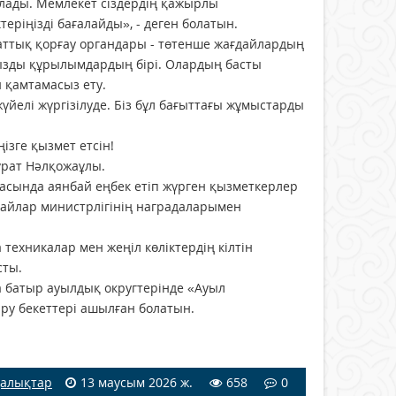
лады. Мемлекет сіздердің қажырлы
теріңізді бағалайды», - деген болатын.
аттық қорғау органдары - төтенше жағдайлардың
ңызды құрылымдардың бірі. Олардың басты
н қамтамасыз ету.
үйелі жүргізілуде. Біз бұл бағыттағы жұмыстарды
ізге қызмет етсін!
Мұрат Нәлқожаұлы.
асында аянбай еңбек етіп жүрген қызметкерлер
дайлар министрлігінің наградаларымен
ехникалар мен жеңіл көліктердің кілтін
сты.
 батыр ауылдық округтерінде «Ауыл
ру бекеттері ашылған болатын.
алықтар
13 маусым 2026 ж.
658
0