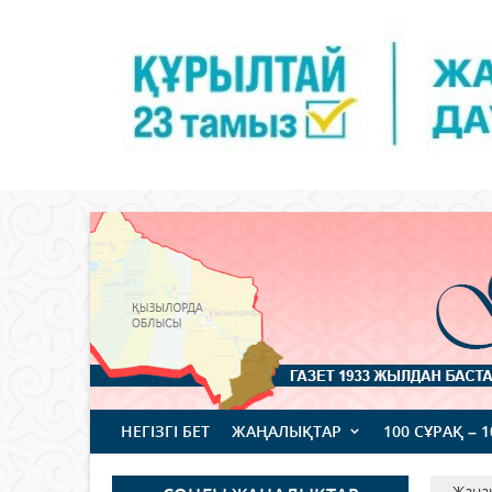
НЕГІЗГІ БЕТ
ЖАҢАЛЫҚТАР
100 СҰРАҚ – 
Жаңа