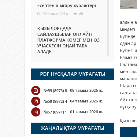
Есептен шығару куәліктері
06 тамыз 2026 ж.
85
алдын а
ҚЫЗЫЛОРДАДА
міндеті
САЙЛАУШЫЛАР ОНЛАЙН
Бүгінде
ПЛАТФОРМА КӨМЕГІМЕН ӨЗ
одан әр
УЧАСКЕСІН ОҢАЙ ТАБА
Бүгінгі
АЛАДЫ
Еліміз 
06 тамыз 2026 ж.
98
Салтана
мен сал
PDF НҰСҚАЛАР МҰРАҒАТЫ
Open Air: Қызылорда
марапа
облысы полиция
Шара со
департаменті 20 мыңнан
08 тамыз 2026 ж.
№59 (8973) 8
астам көрерменнің
салтана
қауіпсіздігін қамтамасыз етті
Айта ке
04 тамыз 2026 ж.
№58 (8972) 4
06 тамыз 2026 ж.
116
құтқару
01 тамыз 2026 ж.
№57 (8971) 1
Wi-Fi ҚАБЫРҒА АРҚЫЛЫ
Қызылор
ҚАЛАЙ ӨТЕДІ?
ЖАҢАЛЫҚТАР МҰРАҒАТЫ
06 тамыз 2026 ж.
276