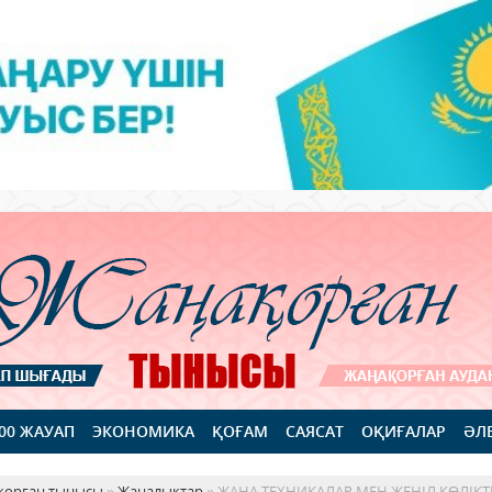
100 ЖАУАП
ЭКОНОМИКА
ҚОҒАМ
САЯСАТ
ОҚИҒАЛАР
ӘЛ
қорған тынысы
»
Жаңалықтар
» ЖАҢА ТЕХНИКАЛАР МЕН ЖЕҢІЛ КӨЛІКТ