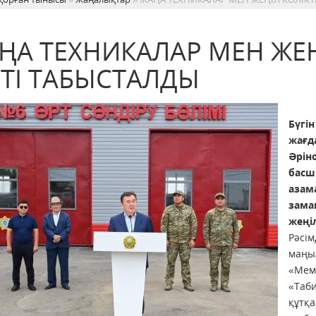
ҢА ТЕХНИКАЛАР МЕН ЖЕҢ
ЛТІ ТАБЫСТАЛДЫ
Бүгі
жағд
Әрін
басш
азам
зама
жеңіл
Рәсім
маңыз
«Мем
«Таби
құтқа