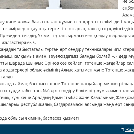
ие бо
еңбек
Азам
лу және жоюға бағытталған жұмысты атқаратын еліміздегі ма
 – өз өмірлерін қауіп-қатерге тіге отырып, халықтың қауіпсіздігі
 Президентіміздің, Үкіметтің тапсырмасымен қолдау шаралары ж
і жалғастырамыз.
 жаңадан табыстағалы тұрған өрт сөндіру техникалары игіліктерің
тыныш, халқымыз аман, Тәуелсіздігіміз баянды болғай!», - деді 
тты шарада Шыңғыс Әрінов сөз сөйлеп, төтенше жағдайлар сал
а ардагерлері облыс әкімінің Алғыс хатымен және Төтенше жағ
тталды.
ңында аймақ басшысы және Төтенше жағдайлар министрі жаңа т
тты түрде табыстап, №6 өрт сөндіру бөлімінің жұмысымен таны
тейік, күні кеше Аралдың Қамыстыбас және Қазалының Жанқожа
шылары» республикалық бағдарламасы аясында жаңа өрт сөнді
да облысы әкімінің баспасөз қызметі
Жаң