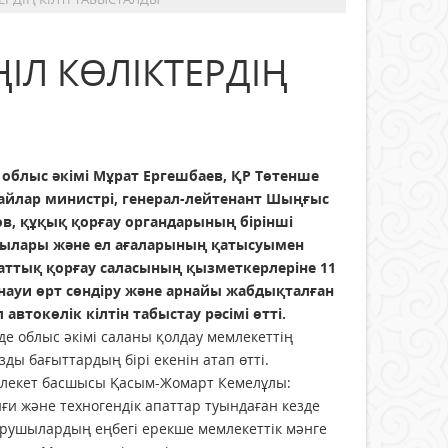
ІЛ КӨЛІКТЕРДІҢ
н облыс әкімі Мұрат Ергешбаев, ҚР Төтенше
айлар министрі, генерал-лейтенант Шыңғыс
ов, құқық қорғау органдарының бірінші
ылары және ел ағаларының қатысуымен
аттық қорғау саласының қызметкерлеріне 11
науи өрт сөндіру және арнайы жабдықталған
 автокөлік кілтін табыстау рәсімі өтті.
де облыс әкімі саланы қолдау мемлекеттің
ды бағыттардың бірі екенін атап өтті.
лекет басшысы Қасым-Жомарт Кемелұлы:
ғи және техногендік апаттар туындаған кезде
рушылардың еңбегі ерекше мемлекеттік мәнге