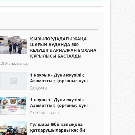
ҚЫЗЫЛОРДАДАҒЫ ЖАҢА
ШАҒЫН АУДАНДА 500
КЕЛУШІГЕ АРНАЛҒАН ЕМХАНА
ҚҰРЫЛЫСЫ БАСТАЛДЫ
Жаңалықтар
1 наурыз - Дүниежүзілік
Азаматтық қорғаныс күні
Қоғам
1 наурыз - Дүниежүзілік
Азаматтық қорғаныс күні
Жаңалықтар
Гүлшара Әбдіқалықова
құтқарушыларды кәсіби