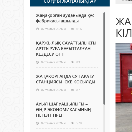
СОҢҒЫ ЖАҢАЛЫҚТАР
Жаңақорған ауданында құс
ЖА
фабрикасы ашылды
КІ
07 тамыз 2026 ж.
616
ҚАРЖЫЛЫҚ САУАТТЫЛЫҚТЫ
АРТТЫРУҒА БАҒЫТТАЛҒАН
КЕЗДЕСУ ӨТТІ
07 тамыз 2026 ж.
83
ЖАҢАҚОРҒАНДА СУ ТАРАТУ
СТАНЦИЯСЫ ІСКЕ ҚОСЫЛДЫ
07 тамыз 2026 ж.
87
АУЫЛ ШАРУАШЫЛЫҒЫ –
ӨҢІР ЭКОНОМИКАСЫНЫҢ
НЕГІЗГІ ТІРЕГІ
07 тамыз 2026 ж.
578