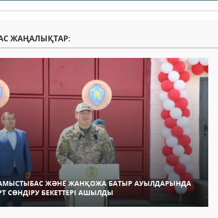
АС ЖАҢАЛЫҚТАР:
АМЫСТЫБАС ЖӘНЕ ЖАНҚОЖА БАТЫР АУЫЛДАРЫНДА
РТ СӨНДІРУ БЕКЕТТЕРІ АШЫЛДЫ