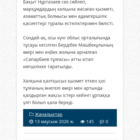
Бақыт Нұртазаев сөз сөйлеп,
марқұмдардың халқына жасаған қызметі,
азаматтық болмысы мен адамгершілік
қасиеттері туралы естеліктерімен бөлісті.
Сондай-ақ, осы күні облыс орталығында
тұсауы кесілген Бердібек Машбекұлының
өмірі мен еңбек жолына арналған
«Сапарбаев тұлғасы» атты кітап
көпшілікке таратылды.
Халқына қалтқысыз қызмет еткен қос
тұлғаның өнегелі өмірі мен артында
қалдырған жақсы істері кейінгі ұрпаққа
үлгі болып қала береді.
Жаңалықтар
13 маусым 2026 ж.
145
0