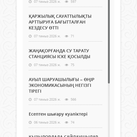
07 тамыз 2026 ж.
597
ҚАРЖЫЛЫҚ САУАТТЫЛЫҚТЫ
АРТТЫРУҒА БАҒЫТТАЛҒАН
КЕЗДЕСУ ӨТТІ
07 тамыз 2026 ж.
71
ЖАҢАҚОРҒАНДА СУ ТАРАТУ
СТАНЦИЯСЫ ІСКЕ ҚОСЫЛДЫ
07 тамыз 2026 ж.
75
АУЫЛ ШАРУАШЫЛЫҒЫ – ӨҢІР
ЭКОНОМИКАСЫНЫҢ НЕГІЗГІ
ТІРЕГІ
07 тамыз 2026 ж.
566
Есептен шығару куәліктері
06 тамыз 2026 ж.
74
ҚЫЗЫЛОРДАДА САЙЛАУШЫЛАР