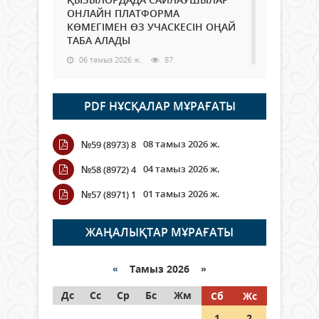
ОНЛАЙН ПЛАТФОРМА
КӨМЕГІМЕН ӨЗ УЧАСКЕСІН ОҢАЙ
ТАБА АЛАДЫ
06 тамыз 2026 ж.
87
Open Air: Қызылорда облысы
PDF НҰСҚАЛАР МҰРАҒАТЫ
полиция департаменті 20
мыңнан астам көрерменнің
қауіпсіздігін қамтамасыз етті
08 тамыз 2026 ж.
№59 (8973) 8
06 тамыз 2026 ж.
97
04 тамыз 2026 ж.
№58 (8972) 4
Wi-Fi ҚАБЫРҒА АРҚЫЛЫ ҚАЛАЙ
01 тамыз 2026 ж.
№57 (8971) 1
ӨТЕДІ?
06 тамыз 2026 ж.
265
ЖАҢАЛЫҚТАР МҰРАҒАТЫ
Как могут проголосовать
граждане Казахстана,
«
Тамыз 2026 »
находящиеся за рубежом?
Дс
Сс
Ср
Бс
Жм
Сб
Жс
05 тамыз 2026 ж.
146
1
2