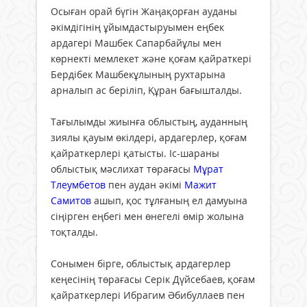
Осыған орай бүгін Жаңақорған ауданы
әкімдігінің ұйымдастыруымен еңбек
ардагері Машбек Сапарбайұлы мен
көрнекті мемлекет және қоғам қайраткері
Бердібек Машбекұлының рухтарына
арналып ас беріліп, Құран бағышталды.
Тағылымды жиынға облыстың, ауданның
зиялы қауым өкілдері, ардагерлер, қоғам
қайраткерлері қатысты. Іс-шараны
облыстық мәслихат төрағасы
Мұрат
Тлеумбетов
пен аудан әкімі
Мажит
Самитов
ашып, қос тұлғаның ел дамуына
сіңірген еңбегі мен өнегелі өмір жолына
тоқталды.
Сонымен бірге, облыстық ардагерлер
кеңесінің төрағасы Серік Дүйсебаев, қоғам
қайраткерлері Ибрагим Әбибуллаев пен