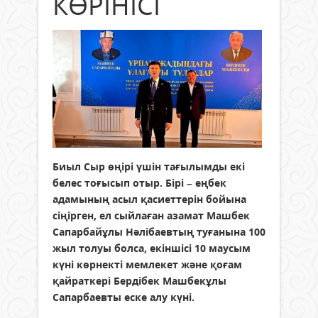
КӨРІНІСІ
Биыл Сыр өңірі үшін тағылымды екі
белес тоғысып отыр. Бірі – еңбек
адамының асыл қасиеттерін бойына
сіңірген, ел сыйлаған азамат Машбек
Сапарбайұлы Нәлібаевтың туғанына 100
жыл толуы болса, екіншісі 10 маусым
күні көрнекті мемлекет және қоғам
қайраткері Бердібек Машбекұлы
Сапарбаевты еске алу күні.