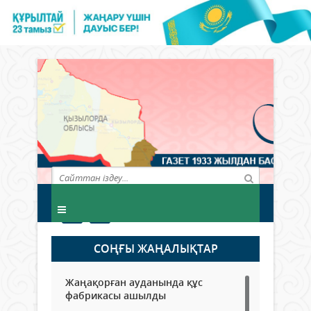
СОҢҒЫ ЖАҢАЛЫҚТАР
Жаңақорған ауданында құс
фабрикасы ашылды