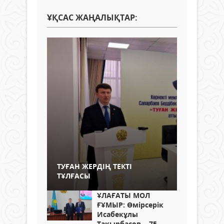
ҰҚСАС ЖАҢАЛЫҚТАР:
ТУҒАН ЖЕРДІҢ ТЕКТІ
ТҰЛҒАСЫ
ҰЛАҒАТЫ МОЛ
ҒҰМЫР: Өмірсерік
Исабекұлы
Тақырбасов – 75