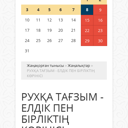
Шетелде жүрген Қазақстан
3
4
5
6
7
8
9
азаматтары қалай дауыс бере
алады?
10
11
12
13
14
15
16
05 тамыз 2026 ж.
157
17
18
19
20
21
22
23
24
25
26
27
28
29
30
31
Жаңақорған тынысы
»
Жаңалықтар
»
РУХҚА ТАҒЗЫМ - ЕЛДІК ПЕН БІРЛІКТІҢ
КӨРІНІСІ
РУХҚА ТАҒЗЫМ -
ЕЛДІК ПЕН
БІРЛІКТІҢ