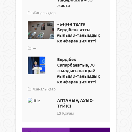
жаста
Жаңалықтар
«Берен тұлға
Бердібек» атты
ғылыми-танымдық
конференция өтті
---
Бердібек
Сапарбаевтың 70
жылдығына орай
ғылыми-танымдық
конференция өтті
Жаңалықтар
АПТАНЫҢ АУЫС-
ТҮЙІСІ
Қоғам