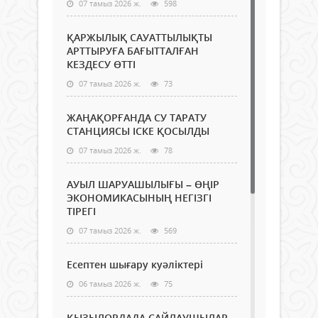
07 тамыз 2026 ж.
598
ҚАРЖЫЛЫҚ САУАТТЫЛЫҚТЫ
АРТТЫРУҒА БАҒЫТТАЛҒАН
КЕЗДЕСУ ӨТТІ
07 тамыз 2026 ж.
73
ЖАҢАҚОРҒАНДА СУ ТАРАТУ
СТАНЦИЯСЫ ІСКЕ ҚОСЫЛДЫ
07 тамыз 2026 ж.
78
АУЫЛ ШАРУАШЫЛЫҒЫ – ӨҢІР
ЭКОНОМИКАСЫНЫҢ НЕГІЗГІ
ТІРЕГІ
07 тамыз 2026 ж.
569
Есептен шығару куәліктері
06 тамыз 2026 ж.
75
ҚЫЗЫЛОРДАДА САЙЛАУШЫЛАР