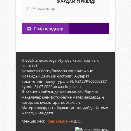
ЖАҒДАЙ ТІРКЕЛДІ
Жаңалықтар
Пікір қалдыру
© 2026. Zhanaqorgan-tynysy.kz ақпараттық
агенттігі.
Қазақстан Республикасы Ақпарат және
Қоғамдық даму министрлігі, Ақпарат
комитетінің тіркеу туралы № KZ12VPY00052387
куәлігі 21.07.2022 жылы берілген.
® Агенттік сайтында жарияланған барлық
мақалалар мен фото-бейне материалдардың
авторлық құқықтары қорғалған.
Материалдарды пайдаланған жағдайда сілтеме
жасалуы міндетті.
Меншік иесі:
«Сыр медиа»
ЖШС.