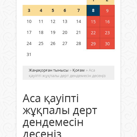
Шетелде жүрген Қазақстан
3
4
5
6
7
8
9
азаматтары қалай дауыс бере
алады?
10
11
12
13
14
15
16
05 тамыз 2026 ж.
158
17
18
19
20
21
22
23
24
25
26
27
28
29
30
31
Жаңақорған тынысы
»
Қоғам
» Аса
қауіпті жұқпалы дерт дендемесін десеңіз
Аса қауіпті
жұқпалы дерт
дендемесін
десеңіз