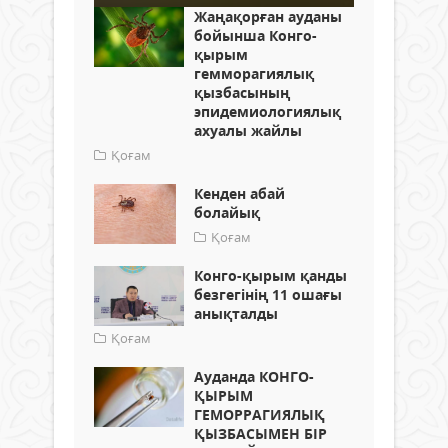
Жаңақорған ауданы
бойынша Конго-
қырым
гемморагиялық
қызбасының
эпидемиологиялық
ахуалы жайлы
Қоғам
Кенден абай
болайық
Қоғам
Конго-қырым қанды
безгегінің 11 ошағы
анықталды
Қоғам
Ауданда КОНГО-
ҚЫРЫМ
ГЕМОРРАГИЯЛЫҚ
ҚЫЗБАСЫМЕН БІР