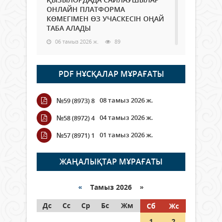
ОНЛАЙН ПЛАТФОРМА
КӨМЕГІМЕН ӨЗ УЧАСКЕСІН ОҢАЙ
ТАБА АЛАДЫ
06 тамыз 2026 ж.
89
Open Air: Қызылорда облысы
PDF НҰСҚАЛАР МҰРАҒАТЫ
полиция департаменті 20
мыңнан астам көрерменнің
қауіпсіздігін қамтамасыз етті
08 тамыз 2026 ж.
№59 (8973) 8
06 тамыз 2026 ж.
101
04 тамыз 2026 ж.
№58 (8972) 4
Wi-Fi ҚАБЫРҒА АРҚЫЛЫ ҚАЛАЙ
01 тамыз 2026 ж.
№57 (8971) 1
ӨТЕДІ?
06 тамыз 2026 ж.
266
ЖАҢАЛЫҚТАР МҰРАҒАТЫ
Как могут проголосовать
граждане Казахстана,
«
Тамыз 2026 »
находящиеся за рубежом?
Дс
Сс
Ср
Бс
Жм
Сб
Жс
05 тамыз 2026 ж.
147
1
2