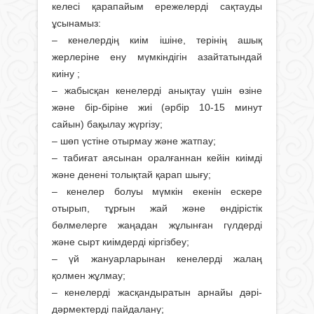
келесі қарапайым ережелерді сақтауды
ұсынамыз:
– кенелердің киім ішіне, терінің ашық
жерлеріне ену мүмкіндігін азайтатындай
киіну ;
– жабысқан кенелерді анықтау үшін өзіне
және бір-біріне жиі (әрбір 10-15 минут
сайын) бақылау жүргізу;
– шөп үстіне отырмау және жатпау;
– табиғат аясынан оралғаннан кейін киімді
және денені толықтай қарап шығу;
– кенелер болуы мүмкін екенін ескере
отырып, тұрғын жай және өндірістік
бөлмелерге жаңадан жұлынған гүлдерді
және сырт киімдерді кіргізбеу;
– үй жануарларынан кенелерді жалаң
қолмен жұлмау;
– кенелерді жасқандыратын арнайы дәрі-
дәрмектерді пайдалану;