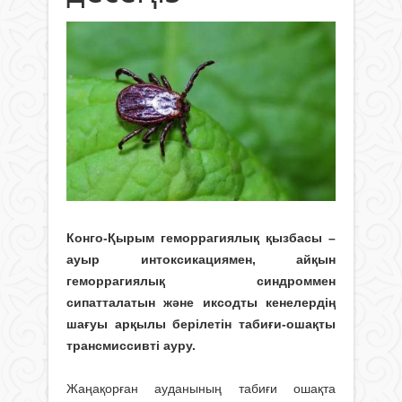
Конго-Қырым геморрагиялық қызбасы –
ауыр интоксикациямен, айқын
геморрагиялық синдроммен
сипатталатын және иксодты кенелердің
шағуы арқылы берілетін табиғи-ошақты
трансмиссивті ауру.
Жаңақорған ауданының табиғи ошақта