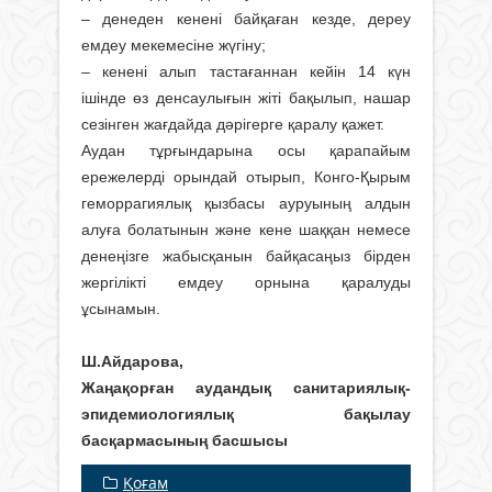
– денеден кенені байқаған кезде, дереу
емдеу мекемесіне жүгіну;
– кенені алып тастағаннан кейін 14 күн
ішінде өз денсаулығын жіті бақылып, нашар
сезінген жағдайда дәрігерге қаралу қажет.
Аудан тұрғындарына осы қарапайым
ережелерді орындай отырып, Конго-Қырым
геморрагиялық қызбасы ауруының алдын
алуға болатынын және кене шаққан немесе
денеңізге жабысқанын байқасаңыз бірден
жергілікті емдеу орнына қаралуды
ұсынамын.
Ш.Айдарова,
Жаңақорған аудандық санитариялық-
эпидемиологиялық бақылау
басқармасының басшысы
Қоғам