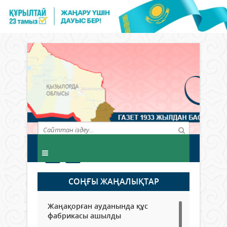
СОҢҒЫ ЖАҢАЛЫҚТАР
Жаңақорған ауданында құс
фабрикасы ашылды