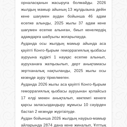
орналасқанын жасыруға болмайды. 2026
жылдың мамыр айының 13 жұлдызына дейін
кене шағумен аудан бойынша 46 адам
есепке алынды, 2025 жылы 37 адам кене
шағумен есепке алынған, биыл кенелердің
адамдарға шабуылы жоғарылауда.
Ауданда осы жылдың мамыр айында аса
қауіпті Конго-Қырым геморрагиялық қызбасы
ауруына күдікті 1 науқас есепке алынып,
ауруханаға жатқызылып, дерт анықтамасы
зертханалық нақтыланды, 2025 жылы осы
кезеңде ауру тіркелмеген.
Ауданда 2026 жылы аса қауіпті Конго-Қырым
геморрагиялық қызбасы ауруынан қолайсыз
17 елді мекен анықталып, көктемгі кенеге
қарсы заласыздандыру жұмысы 10 сәуірден
бастап 2 кезеңде жүргізілуде.
Аудан бойынша 2026 жылдың наурыз-мамыр
айларында 2874 дана кене жиналып, Ұлттық