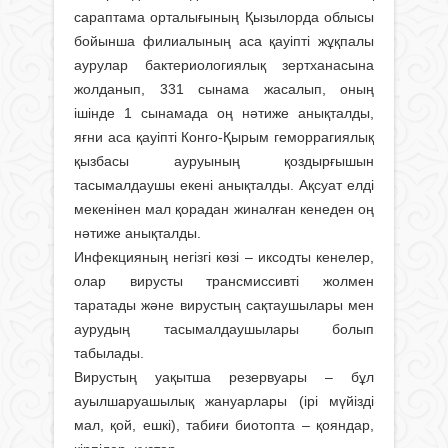
сараптама орталығының Қызылорда облысы
бойынша филиалының аса қауіпті жұқпалы
аурулар бактериологиялық зертханасына
жолданып, 331 сынама жасалып, оның
ішінде 1 сынамада оң нәтиже анықталды,
яғни аса қауіпті Конго-Қырым геморрагиялық
қызбасы ауруының қоздырғышын
тасымалдаушы екені анықталды. Ақсуат елді
мекенінен мал қорадан жиналған кенеден оң
нәтиже анықталды.
Инфекцияның негізгі көзі – иксодты кенелер,
олар вирусты трансмиссивті жолмен
таратады және вирустың сақтаушылары мен
аурудың тасымалдаушылары болып
табылады.
Вирустың уақытша резервуары – бұл
ауылшаруашылық жануарлары (ірі мүйізді
мал, қой, ешкі), табиғи биотопта – қояндар,