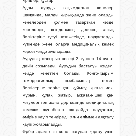
кірпілер, құстар.
Адам ауруды зақымдалған кенелер
шаққанда, малды қырыққанда және оларды
кенелерден қолмен тазартқан кезде
кенелердің ішіндегісінің дененің ашық
бөліктеріне түсуі нәтижесінде, науқастарды
күткенде және оларға медициналық көмек
көрсеткенде жұқтырады.
Аурудың жасырын кезеңі 2 күннен 14 күнге
дейін созылады. Аурудың басталуы жедел,
кейде кенеттен болады. Конго-Қырым
геморрагиялық қызбасының негізгі
белгілеріне теріге қан құйылу, қызыл иек,
мұрын, құлақ, жатыр, асқазан-ішек қан
кетулері тән және дер кезінде медициналық
көмекке жүгінбеген жағдайда науқастың
өміріне қауіп төндіреді, яғни өліммен аяқталу
қаупі жоғарылайды.
Әрбір адам өзін кене шағудан қорғау үшін