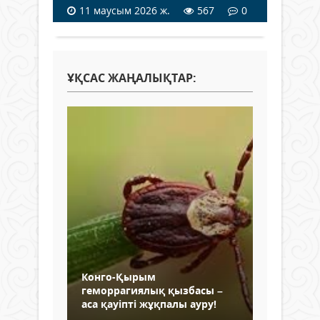
11 маусым 2026 ж.
567
0
ҰҚСАС ЖАҢАЛЫҚТАР:
Конго-Қырым
геморрагиялық қызбасы –
аса қауіпті жұқпалы ауру!