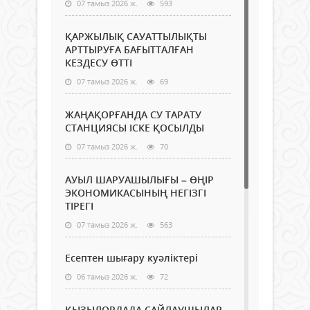
07 тамыз 2026 ж.
593
ҚАРЖЫЛЫҚ САУАТТЫЛЫҚТЫ
АРТТЫРУҒА БАҒЫТТАЛҒАН
КЕЗДЕСУ ӨТТІ
07 тамыз 2026 ж.
69
ЖАҢАҚОРҒАНДА СУ ТАРАТУ
СТАНЦИЯСЫ ІСКЕ ҚОСЫЛДЫ
07 тамыз 2026 ж.
70
АУЫЛ ШАРУАШЫЛЫҒЫ – ӨҢІР
ЭКОНОМИКАСЫНЫҢ НЕГІЗГІ
ТІРЕГІ
07 тамыз 2026 ж.
563
Есептен шығару куәліктері
06 тамыз 2026 ж.
72
ҚЫЗЫЛОРДАДА САЙЛАУШЫЛАР