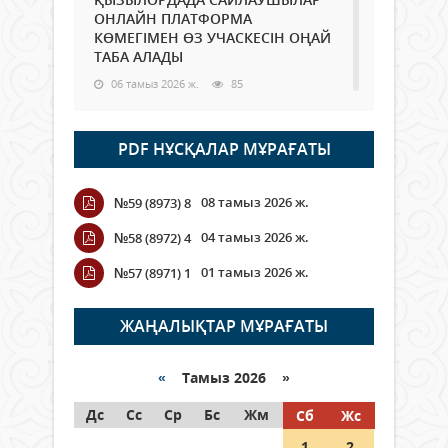
ОНЛАЙН ПЛАТФОРМА
КӨМЕГІМЕН ӨЗ УЧАСКЕСІН ОҢАЙ
ТАБА АЛАДЫ
06 тамыз 2026 ж.
85
Open Air: Қызылорда облысы
PDF НҰСҚАЛАР МҰРАҒАТЫ
полиция департаменті 20
мыңнан астам көрерменнің
қауіпсіздігін қамтамасыз етті
08 тамыз 2026 ж.
№59 (8973) 8
06 тамыз 2026 ж.
95
04 тамыз 2026 ж.
№58 (8972) 4
Wi-Fi ҚАБЫРҒА АРҚЫЛЫ ҚАЛАЙ
01 тамыз 2026 ж.
№57 (8971) 1
ӨТЕДІ?
06 тамыз 2026 ж.
263
ЖАҢАЛЫҚТАР МҰРАҒАТЫ
Как могут проголосовать
граждане Казахстана,
«
Тамыз 2026 »
находящиеся за рубежом?
Дс
Сс
Ср
Бс
Жм
Сб
Жс
05 тамыз 2026 ж.
144
1
2