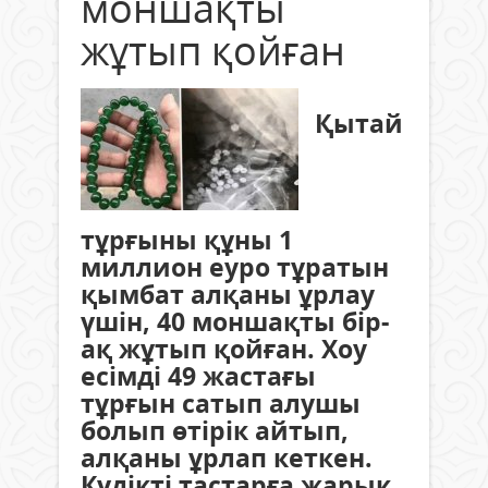
моншақты
жұтып қойған
Қытай
тұрғыны құны 1
миллион еуро тұратын
қымбат алқаны ұрлау
үшін, 40 моншақты бір-
ақ жұтып қойған. Хоу
есімді 49 жастағы
тұрғын сатып алушы
болып өтірік айтып,
алқаны ұрлап кеткен.
Күдікті тастарға жарық