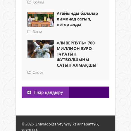
Қоғам
Ағайынды балалар
лимонад сатып,
пәтер алды
Әлем
«ЛИВЕРПУЛЬ» 700
МИЛЛИОН ЕУРО
ТҰРАТЫН
ФУТБОЛШЫНЫ
САТЫП АЛМАҚШЫ
Спорт
Пікір қалдыру
© 2026. Zhanaqorgan-tynysy.kz ақпараттық
агенттігі.