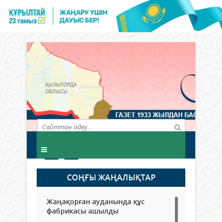
СОҢҒЫ ЖАҢАЛЫҚТАР
Жаңақорған ауданында құс
фабрикасы ашылды