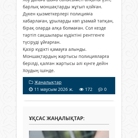
барлық моншақтарды жұтып қойған.
Дүкен қызметкерлері полицияға
хабарлаған, ұрыларды көп ұзамай тапқан,
бірақ оларда алқа болмаған. Сол кезде
тәртіп сақшылары күдіктіні рентгенге
түсіруді ұйғарған.
Қазір күдікті қамауға алынды.
Моншақтардың жартысы полицияларға
берілді, қалған жартысы әлі күнге дейін
Хоудың ішінде.
Жаңалықтар
11 маусым 2026 ж.
172
0
ҰҚСАС ЖАҢАЛЫҚТАР: