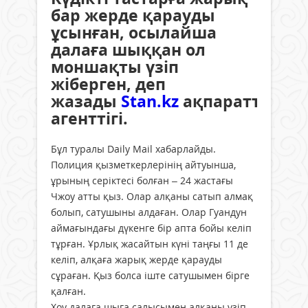
бар жерде қарауды
ұсынған, осылайша
далаға шыққан ол
моншақты үзіп
жіберген, деп
жазады
Stan.kz
ақпараттық
агенттігі.
Бұл туралы Daily Mail хабарлайды.
Полиция қызметкерлерінің айтуынша,
ұрының серіктесі болған – 24 жастағы
Чжоу атты қыз. Олар алқаны сатып алмақ
болып, сатушыны алдаған. Олар Гуандун
аймағындағы дүкенге бір апта бойы келіп
тұрған. Ұрлық жасайтын күні таңғы 11 де
келіп, алқаға жарық жерде қарауды
сұраған. Қыз болса іште сатушымен бірге
қалған.
Хоу далаға шыға салысымен алқаны үзіп,