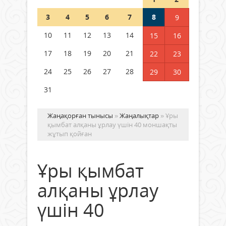
Шетелде жүрген Қазақстан
3
4
5
6
7
8
9
азаматтары қалай дауыс бере
алады?
10
11
12
13
14
15
16
05 тамыз 2026 ж.
153
17
18
19
20
21
22
23
24
25
26
27
28
29
30
31
Жаңақорған тынысы
»
Жаңалықтар
» Ұры
қымбат алқаны ұрлау үшін 40 моншақты
жұтып қойған
Ұры қымбат
алқаны ұрлау
үшін 40