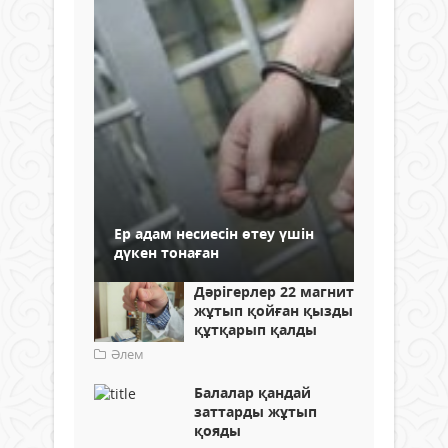
Ер адам несиесін өтеу үшін
дүкен тонаған
Дәрігерлер 22 магнит
жұтып қойған қызды
құтқарып қалды
Әлем
Балалар қандай
заттарды жұтып
қояды