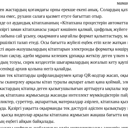
маман
ен жастардың қоғамдағы орны ерекше екені анық. Солардың қатар
на емес, рухани салаға қызмет етуге бағыттап отыр.
нде ол аудандық кітапхананың «Кітапхана процестерін автоматт
Қазіргі заман кітапханасы уақыт көшінен қалмай, цифрлық жүйеге 
алабына сай ұсыну, оқырманға ыңғайлы формат қалыптастыру, м
ршілікті талап етеді. Осы бағытта жүйелі еңбек етіп келе жатқан
кті ақын-жазушылардың кітаптарын электронды форматқа көшір
тын сақтау, әдеби мұраны келешек ұрпаққа жеткізу деген үлкен 
рдың тозуы, сирек кездесетін шығармалардың жоғалып кету қаупі
 сенімді архив қолына негіз қалайды.
ан тек кітаптарды цифрландырумен қатар QR-кодтар жасап, оқы
ы сканерлеу арқылы кітап туралы ақпарат алып қана қоймай, э
 жастардың кітапқа деген қызығушылығын арттыруға ықпалы зор
ақ кітапхана жұмысында жасанды интеллект мүмкіндіктерін пайда
ликтер, суреттер, ақпараттық материалдар әзірлеп, кітапхана қы
уда. Қазіргі уақытта оқырманды тек дәстүрлі әдіспен қызықтыру
, қысқа видеолар арқылы кітапхана жұмысын жаңаша бағытта кө
ң еңбегі айқын байқалады.
надағы цифрлық жобалардың елдің интеллектуалды әлеуетін артт