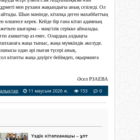
құрметі мен рухани жақындығы анық сезіледі. Ол
айтады. Шын мәнінде, кітапқа деген махаббаттың
н өлшенсе керек. Кейде бір ғана кітап адамның
 жеткен шығарма – мәңгілік серікке айналады.
ген азаматтар аз емес. Олардың алдыңғы
апханаға жаңа тыныс, жаңа мүмкіндік әкелуде.
ланысы одан әрі нығая түсері анық.
сол кітапты жаңа дәуірге бейімдеп, оқырманға
Әсел РЗАЕВА
алықтар
11 маусым 2026 ж.
153
0
Үздік кітапханашы – ұлт