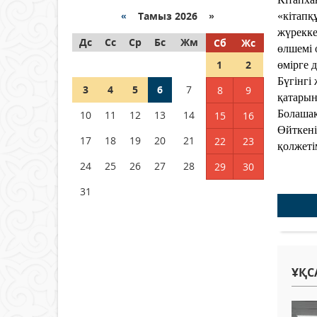
04 тамыз 2026 ж.
96
«
Тамыз 2026 »
«кітапқ
жүрекке
Дс
РУСЛАН РҮСТЕМҰЛЫ ОБЛЫС
Сс
Ср
Бс
Жм
Сб
Жс
өлшемі 
ӘКІМІНІҢ КЕҢЕСШІСІ БОЛЫП
1
2
өмірге 
ТАҒАЙЫНДАЛДЫ
Бүгінгі
3
04 тамыз 2026 ж.
4
5
6
99
7
8
9
қатарын
Болашақ
10
11
12
13
14
15
16
Қысқы демалыс 14 күн:
Өйткені
2026–2027 оқу жылына
17
18
19
20
21
22
23
қолжеті
арналған каникул кестесі
бекітілді
24
25
26
27
28
29
30
04 тамыз 2026 ж.
126
31
ҰҚС