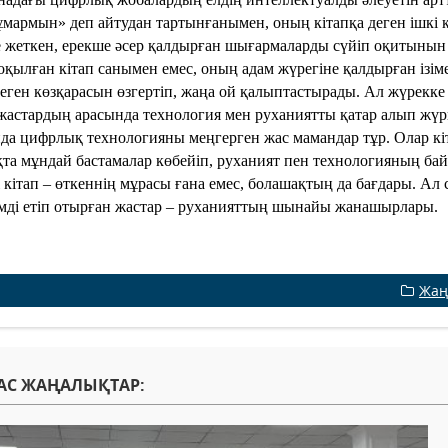
ұмармын» деп айтудан тартынғанымен, оның кітапқа деген ішкі 
 жеткен, ерекше әсер қалдырған шығармаларды сүйіп оқитынын 
оқылған кітап санымен емес, оның адам жүрегіне қалдырған ізіме
деген көзқарасын өзгертіп, жаңа ой қалыптастырады. Ал жүрекке
 жастардың арасында технология мен руханиятты қатар алып жүр
да цифрлық технологияны меңгерген жас мамандар тұр. Олар кіт
та мұндай бастамалар көбейіп, руханият пен технологияның бай
 кітап – өткеннің мұрасы ғана емес, болашақтың да бағдары. Ал 
мді етіп отырған жастар – руханияттың шынайы жанашырлары.
Жаң
АС ЖАҢАЛЫҚТАР: