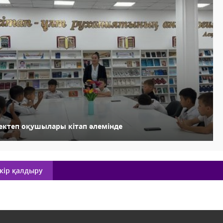
ектеп оқушылары кітап әлемінде
кір қалдыру