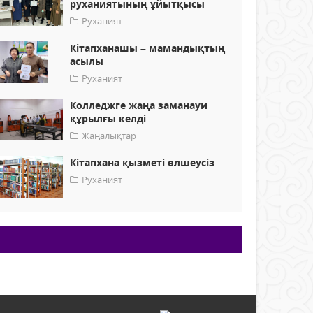
руханиятының ұйытқысы
Руханият
Кітапханашы – мамандықтың
асылы
Руханият
Колледжге жаңа заманауи
құрылғы келді
Жаңалықтар
Кітапхана қызметі өлшеусіз
Руханият