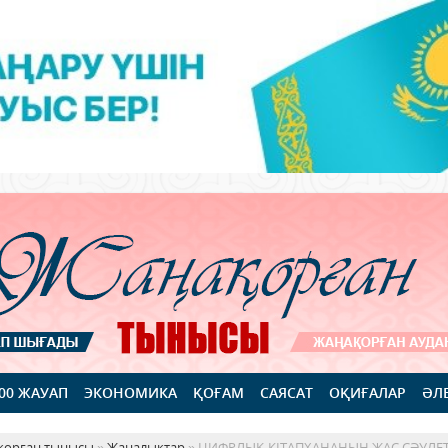
100 ЖАУАП
ЭКОНОМИКА
ҚОҒАМ
САЯСАТ
ОҚИҒАЛАР
ӘЛ
қорған тынысы
»
Жаңалықтар
» ЦИФРЛЫҚ КІТАПХАНАНЫҢ ЖАС СӘУЛЕТ