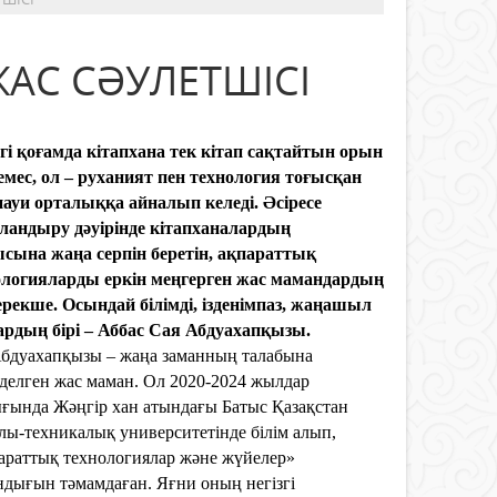
АС СӘУЛЕТШІСІ
гі қоғамда кітапхана тек кітап сақтайтын орын
емес, ол – руханият пен технология тоғысқан
науи орталыққа айналып келеді. Әсіресе
ландыру дәуірінде кітапханалардың
сына жаңа серпін беретін, ақпараттық
ологияларды еркін меңгерген жас мамандардың
ерекше. Осындай білімді, ізденімпаз, жаңашыл
ардың бірі – Аббас Сая Абдуахапқызы.
Абдуахапқызы – жаңа заманның талабына
делген жас маман. Ол 2020-2024 жылдар
ғында Жәңгір хан атындағы Батыс Қазақстан
лы-техникалық университетінде білім алып,
араттық технологиялар және жүйелер»
дығын тәмамдаған. Яғни оның негізгі