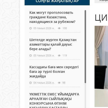
СОҢҒЫ ЖАҢАЛЫҚТАР
Как могут проголосовать
ЦИ
граждане Казахстана,
находящиеся за рубежом?
05 тамыз 2026 ж.
108
Шетелде жүрген Қазақстан
азаматтары қалай дауыс
бере алады?
05 тамыз 2026 ж.
119
Кассадағы баға мен сөредегі
баға әр түрлі болған
жағдайда
04 тамыз 2026 ж.
98
ҮКІМЕТТІК ЕМЕС ҰЙЫМДАРҒА
АРНАЛҒАН СЫЙЛЫҚАҚЫ
КОНКУРСЫНА ӨТІНІМ
ҚАБЫЛДАУ БАСТАЛДЫ