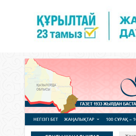
НЕГІЗГІ БЕТ
ЖАҢАЛЫҚТАР
100 СҰРАҚ – 
Жаңа