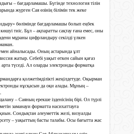
дығы – бағдарламашы. Бүгінде технология тілін
ында жүрген Сая өзінің білімін тек жеке
андыру» бөлімінде бағдарламашы болып еңбек
көшуі тиіс. Бұл – ақпаратты сақтау ғана емес, оны
әдени мұраны цифрландыру секілді үлкен
 маман.
умен айналысады. Оның астарында ұлт
миссия жатыр. Себебі уақыт өткен сайын қағаз
 арта түседі. Ал оларды электронды форматқа
рмандарға қолжетімділікті жеңілдетуде. Оқырман
лектронды нұсқасын да оқи алады. Мұның –
.
лану – Саяның ерекше ізденісінің бірі. Ол түрлі
зметін заманауи форматта насихаттауға
 қиын. Сондықтан әлеуметтік желі, визуалды
рсету – уақыттың басты талабы. Осы бағытта жас
ыруда әсері үлкен.
Сая Абдуахапқызы өзін