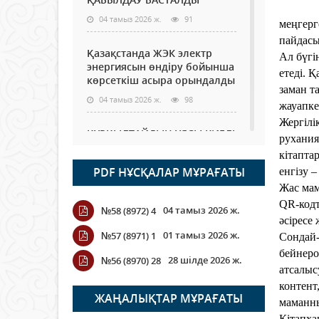
04 тамыз 2026 ж.
91
меңгерг
пайдасы
Қазақстанда ЖЭК электр
Ал бүгі
энергиясын өндіру бойынша
етеді. 
көрсеткіш асыра орындалды
заман т
04 тамыз 2026 ж.
98
жауапке
Жергілі
ҚҰРҚЫЛТАЙДЫҢ ҰЯСЫ КИЕЛІ
рухания
МЕ?
кітапта
04 тамыз 2026 ж.
90
PDF НҰСҚАЛАР МҰРАҒАТЫ
енгізу –
Жас мам
Германия аптап ыстыққа
QR-кодт
04 тамыз 2026 ж.
№58 (8972) 4
байланысты суды үнемдей
әсіресе
бастады
01 тамыз 2026 ж.
№57 (8971) 1
Сондай-
04 тамыз 2026 ж.
83
бейнеро
28 шілде 2026 ж.
№56 (8970) 28
атсалыс
Молдовада су мен электр
контент
энергиясын үнемдеу режимі
ЖАҢАЛЫҚТАР МҰРАҒАТЫ
маманны
енгізілді
Кітапха