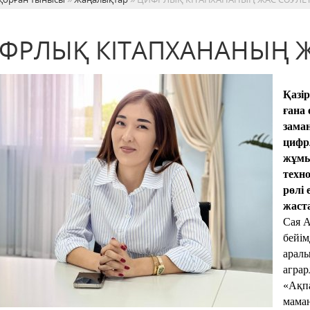
ФРЛЫҚ КІТАПХАНАНЫҢ Ж
Қазір
ғана 
зама
цифр
жұмы
техн
рөлі 
жаст
Сая 
бейім
аралы
аграр
«Ақп
маман