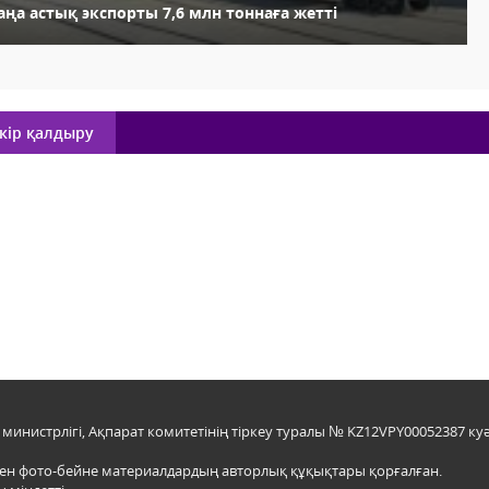
ңа астық экспорты 7,6 млн тоннаға жетті
кір қалдыру
инистрлігі, Ақпарат комитетінің тіркеу туралы № KZ12VPY00052387 куә
мен фото-бейне материалдардың авторлық құқықтары қорғалған.