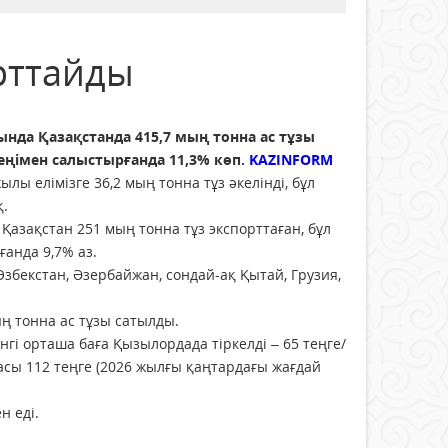
орттайды
нда Қазақстанда 415,7 мың тонна ас тұзы
зеңімен салыстырғанда 11,3% көп.
KAZINFORM
ылы елімізге 36,2 мың тонна тұз әкелінді, бұл
қ.
 Қазақстан 251 мың тонна тұз экспорттаған, бұл
анда 9,7% аз.
Өзбекстан, Әзербайжан, сондай-ақ Қытай, Грузия,
 тонна ас тұзы сатылды.
нгі орташа баға Қызылордада тіркелді – 65 теңге/
ғасы 112 теңге (2026 жылғы қаңтардағы жағдай
н еді.