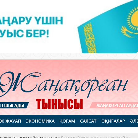
100 ЖАУАП
ЭКОНОМИКА
ҚОҒАМ
САЯСАТ
ОҚИҒАЛАР
ӘЛ
қорған тынысы
»
Жаңалықтар
» Еліміз қай елдерге тұз экспорттайды