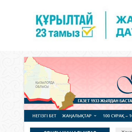
НЕГІЗГІ БЕТ
ЖАҢАЛЫҚТАР
100 СҰРАҚ – 
Жаңа