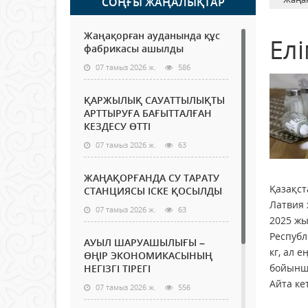
СОҢҒЫ ЖАҢАЛЫҚТАР
Жаңақорған ауданында құс
Елі
фабрикасы ашылды
07 тамыз 2026 ж.
586
ҚАРЖЫЛЫҚ САУАТТЫЛЫҚТЫ
АРТТЫРУҒА БАҒЫТТАЛҒАН
КЕЗДЕСУ ӨТТІ
07 тамыз 2026 ж.
63
ЖАҢАҚОРҒАНДА СУ ТАРАТУ
Қазақст
СТАНЦИЯСЫ ІСКЕ ҚОСЫЛДЫ
Латвия 
07 тамыз 2026 ж.
63
2025 жы
Республ
АУЫЛ ШАРУАШЫЛЫҒЫ –
кг, ал 
ӨҢІР ЭКОНОМИКАСЫНЫҢ
бойынш
НЕГІЗГІ ТІРЕГІ
Айта ке
07 тамыз 2026 ж.
556