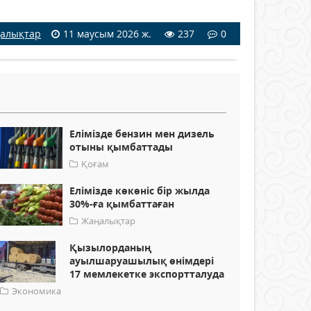
алықтар
11 маусым 2026 ж.
237
0
Елімізде бензин мен дизель
отыны қымбаттады
Қоғам
Елімізде көкөніс бір жылда
30%-ға қымбаттаған
Жаңалықтар
Қызылорданың
ауылшаруашылық өнімдері
17 мемлекетке экспортталуда
Экономика