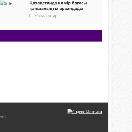
Қазақстанда көмір бағасы
қаншалықты арзандады
Жаңалықтар
лігі