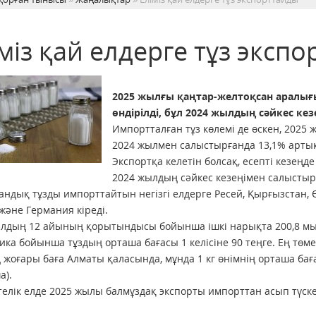
міз қай елдерге тұз эксп
2025 жылғы қаңтар-желтоқсан аралығы
өндірілді, бұл 2024 жылдың сәйкес ке
Импортталған тұз көлемі де өскен, 2025 ж
2024 жылмен салыстырғанда 13,1% арты
Экспортқа келетін болсақ, есепті кезеңде
2024 жылдың сәйкес кезеңімен салыстырғ
андық тұзды импорттайтын негізгі елдерге Ресей, Қырғызстан, 
және Германия кіреді.
лдың 12 айының қорытындысы бойынша ішкі нарықта 200,8 мың
ика бойынша тұздың орташа бағасы 1 келісіне 90 теңге. Ең төме
ең жоғары баға Алматы қаласында, мұнда 1 кг өнімнің орташа ба
а).
телік елде 2025 жылы балмұздақ экспорты импорттан асып түске