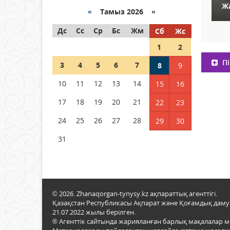
Жа
«
Тамыз 2026 »
Как могут проголосовать
Дс
граждане Казахстана,
Сс
Ср
Бс
Жм
Сб
Жс
находящиеся за рубежом?
1
2
05 тамыз 2026 ж.
138
Пі
3
4
5
6
7
8
9
Шетелде жүрген Қазақстан
10
11
12
13
14
15
16
азаматтары қалай дауыс
бере алады?
17
18
19
20
21
22
23
05 тамыз 2026 ж.
148
24
25
26
27
28
29
30
31
© 2026. Zhanaqorgan-tynysy.kz ақпараттық агенттігі.
Қазақстан Республикасы Ақпарат және Қоғамдық даму м
21.07.2022 жылы берілген.
® Агенттік сайтында жарияланған барлық мақалалар 