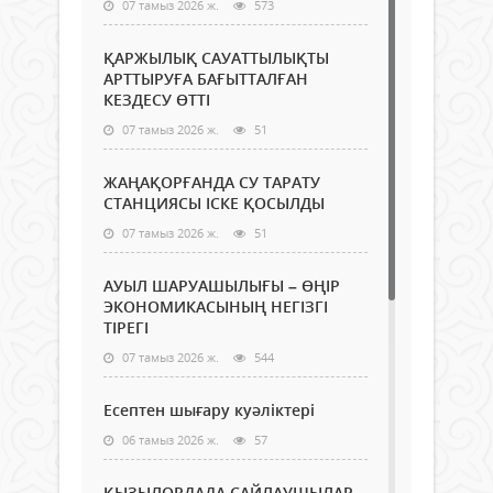
07 тамыз 2026 ж.
573
ҚАРЖЫЛЫҚ САУАТТЫЛЫҚТЫ
АРТТЫРУҒА БАҒЫТТАЛҒАН
КЕЗДЕСУ ӨТТІ
07 тамыз 2026 ж.
51
ЖАҢАҚОРҒАНДА СУ ТАРАТУ
СТАНЦИЯСЫ ІСКЕ ҚОСЫЛДЫ
07 тамыз 2026 ж.
51
АУЫЛ ШАРУАШЫЛЫҒЫ – ӨҢІР
ЭКОНОМИКАСЫНЫҢ НЕГІЗГІ
ТІРЕГІ
07 тамыз 2026 ж.
544
Есептен шығару куәліктері
06 тамыз 2026 ж.
57
ҚЫЗЫЛОРДАДА САЙЛАУШЫЛАР