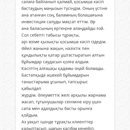
салаға байланып қалмай, қосымша кәсіп
бастаудың маңызын түсіндім. Оның үстіне
ана атанған соң, баламның болашағына
инвестиция салуды мақсат еттім. Әр
ана баласының ертеңіне алаңдайды ғой.
Сол себепті табысы тұрақты,
әрі өзіме қызықты қосымша кәсіп іздедім.
Әйел жанына жақын, нәзіктік пен
құндылықты қатар ұштастыратын алтын
бұйымдар саудасын қолға алдым.
Кәсіптің алғашқы қадамы оңай болмады.
Бастапқыда әшекей бұйымдарын
таныстарыма ұсынып, тапсырыс
қабылдап
жүрдім. Әлеуметтік желі арқылы жарнама
жасап, тұтынушылар сеніміне кіру үшін
сапа мен адалдықты басты орынға
қойдым.
Аз уақыт ішінде тұрақты клиенттер
қалыптасып, шағын кәсібім кеңейіп,