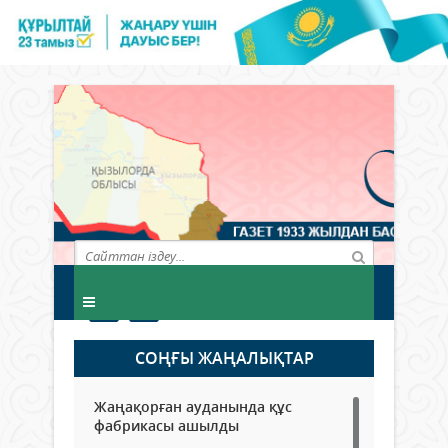
СОҢҒЫ ЖАҢАЛЫҚТАР
Жаңақорған ауданында құс
фабрикасы ашылды