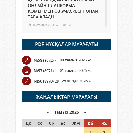
ОНЛАЙН ПЛАТФОРМА
КӨМЕГІМЕН ӨЗ УЧАСКЕСІН ОҢАЙ
ТАБА АЛАДЫ
06 тамыз 2026 ж.
70
Open Air: Қызылорда облысы
PDF НҰСҚАЛАР МҰРАҒАТЫ
полиция департаменті 20
мыңнан астам көрерменнің
қауіпсіздігін қамтамасыз етті
04 тамыз 2026 ж.
№58 (8972) 4
06 тамыз 2026 ж.
81
01 тамыз 2026 ж.
№57 (8971) 1
Wi-Fi ҚАБЫРҒА АРҚЫЛЫ ҚАЛАЙ
28 шілде 2026 ж.
№56 (8970) 28
ӨТЕДІ?
06 тамыз 2026 ж.
252
ЖАҢАЛЫҚТАР МҰРАҒАТЫ
Как могут проголосовать
граждане Казахстана,
«
Тамыз 2026 »
находящиеся за рубежом?
Дс
Сс
Ср
Бс
Жм
Сб
Жс
05 тамыз 2026 ж.
131
1
2