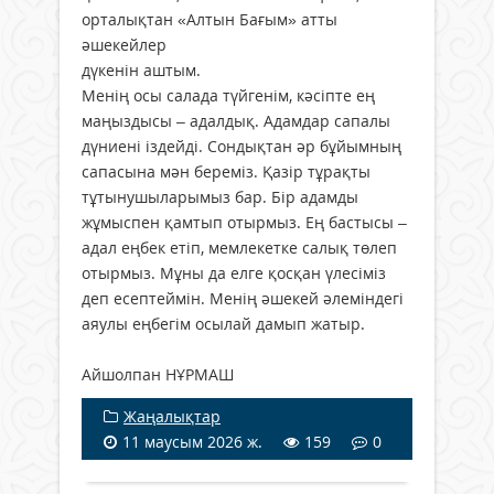
орталықтан «Алтын Бағым» атты
әшекейлер
дүкенін аштым.
Менің осы салада түйгенім, кәсіпте ең
маңыздысы – адалдық. Адамдар сапалы
дүниені іздейді. Сондықтан әр бұйымның
сапасына мән береміз. Қазір тұрақты
тұтынушыларымыз бар. Бір адамды
жұмыспен қамтып отырмыз. Ең бастысы –
адал еңбек етіп, мемлекетке салық төлеп
отырмыз. Мұны да елге қосқан үлесіміз
деп есептеймін. Менің әшекей әлеміндегі
аяулы еңбегім осылай дамып жатыр.
Айшолпан НҰРМАШ
Жаңалықтар
11 маусым 2026 ж.
159
0