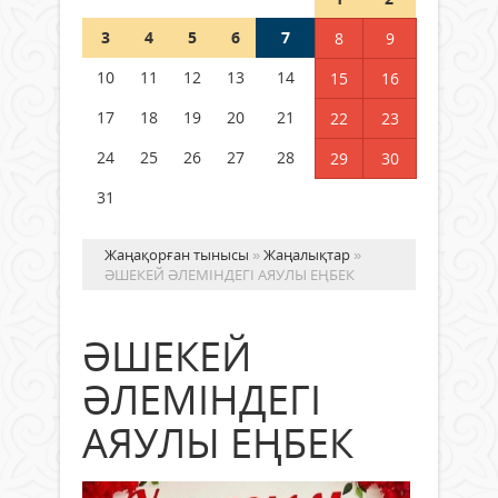
Шетелде жүрген Қазақстан
3
4
5
6
7
8
9
азаматтары қалай дауыс бере
алады?
10
11
12
13
14
15
16
05 тамыз 2026 ж.
142
17
18
19
20
21
22
23
24
25
26
27
28
29
30
31
Жаңақорған тынысы
»
Жаңалықтар
»
ӘШЕКЕЙ ӘЛЕМІНДЕГІ АЯУЛЫ ЕҢБЕК
ӘШЕКЕЙ
ӘЛЕМІНДЕГІ
АЯУЛЫ ЕҢБЕК