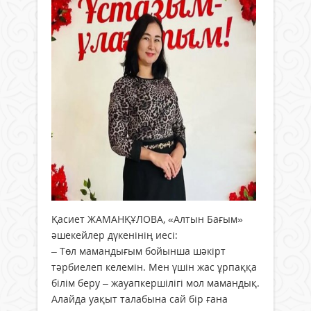
Қасиет ЖАМАНҚҰЛОВА, «Алтын Бағым»
әшекейлер дүкенінің иесі:
– Төл мамандығым бойынша шәкірт
тәрбиелеп келемін. Мен үшін жас ұрпаққа
білім беру – жауапкершілігі мол мамандық.
Алайда уақыт талабына сай бір ғана