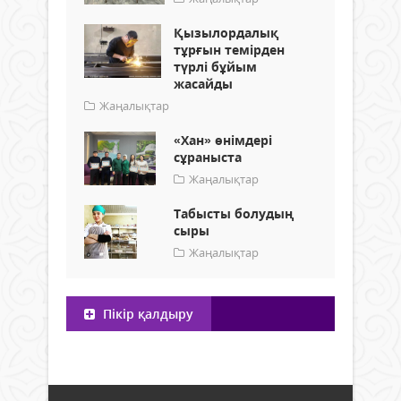
Қызылордалық
тұрғын темірден
түрлі бұйым
жасайды
Жаңалықтар
«Хан» өнімдері
сұраныста
Жаңалықтар
Табысты болудың
сыры
Жаңалықтар
Пікір қалдыру