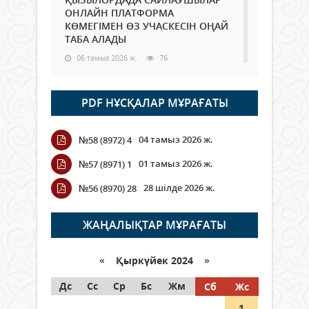
ОНЛАЙН ПЛАТФОРМА
КӨМЕГІМЕН ӨЗ УЧАСКЕСІН ОҢАЙ
ТАБА АЛАДЫ
06 тамыз 2026 ж.
76
Open Air: Қызылорда облысы
PDF НҰСҚАЛАР МҰРАҒАТЫ
полиция департаменті 20
мыңнан астам көрерменнің
қауіпсіздігін қамтамасыз етті
04 тамыз 2026 ж.
№58 (8972) 4
06 тамыз 2026 ж.
84
01 тамыз 2026 ж.
№57 (8971) 1
Wi-Fi ҚАБЫРҒА АРҚЫЛЫ ҚАЛАЙ
28 шілде 2026 ж.
№56 (8970) 28
ӨТЕДІ?
06 тамыз 2026 ж.
254
ЖАҢАЛЫҚТАР МҰРАҒАТЫ
Как могут проголосовать
граждане Казахстана,
«
Қыркүйек 2024
»
находящиеся за рубежом?
Дс
Сс
Ср
Бс
Жм
Сб
Жс
05 тамыз 2026 ж.
133
1