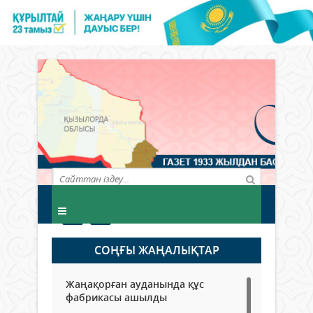
СОҢҒЫ ЖАҢАЛЫҚТАР
Жаңақорған ауданында құс
фабрикасы ашылды