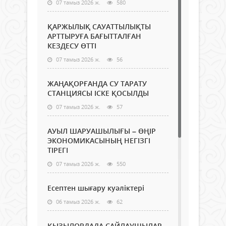
07 тамыз 2026 ж.
580
ҚАРЖЫЛЫҚ САУАТТЫЛЫҚТЫ
АРТТЫРУҒА БАҒЫТТАЛҒАН
КЕЗДЕСУ ӨТТІ
07 тамыз 2026 ж.
56
ЖАҢАҚОРҒАНДА СУ ТАРАТУ
СТАНЦИЯСЫ ІСКЕ ҚОСЫЛДЫ
07 тамыз 2026 ж.
57
АУЫЛ ШАРУАШЫЛЫҒЫ – ӨҢІР
ЭКОНОМИКАСЫНЫҢ НЕГІЗГІ
ТІРЕГІ
07 тамыз 2026 ж.
550
Есептен шығару куәліктері
06 тамыз 2026 ж.
62
ҚЫЗЫЛОРДАДА САЙЛАУШЫЛАР