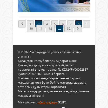
кемш
872
0
таби
атты
сынғ
қам
гала
Толығырақ
алып
аса
конц
«Ар
қаже
өтті.
коми
екен
Оны
2
...
8
1
4
5
6
7
9
жиі
Қыз
мил
...
10
11
12
32
айты
обл
ірі
Экол
әкімі
қар
проб
Нұрл
жән
тек
Нәлі
3
бізді
Пар
мил
© 2026. Zhanaqorgan-tynysy.kz ақпараттық
елде
Сен
аста
агенттігі.
ғана
мен
уақ
Қазақстан Республикасы Ақпарат және
емес
Мәжі
мал
Қоғамдық даму министрлігі, Ақпарат
әлем
депу
санд
комитетінің тіркеу туралы № KZ12VPY00052387
елде
мемл
бар,
куәлігі 21.07.2022 жылы берілген.
де
жән
® Агенттік сайтында жарияланған барлық
сана
жіті
қоға
мақалалар мен фото-бейне материалдардың
жоқ
наза
өнер.
авторлық құқықтары қорғалған.
екен
Сон
Материалдарды пайдаланған жағдайда сілтеме
анық
Қасы
жасалуы міндетті.
Егін
Жом
шар
Меншік иесі:
«Сыр медиа»
ЖШС.
Тоқа
сала