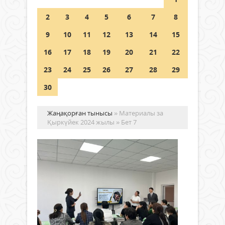
Шетелде жүрген Қазақстан
2
3
4
5
6
7
8
азаматтары қалай дауыс бере
алады?
9
10
11
12
13
14
15
05 тамыз 2026 ж.
157
16
17
18
19
20
21
22
23
24
25
26
27
28
29
30
Жаңақорған тынысы
» Материалы за
Қыркүйек 2024 жылы » Бет 7
Ре
Қы
26
уча
Жаңалықтар
ко
24
мү
қыркүйек
қы
2024 ж.