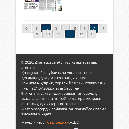
бе?
етіп,
0
Осы
жаст
Толығырақ
кере
білім
төлт
нәрі
авт
сусы
жақ
...
7
1
3
4
5
6
8
жүрг
өз
...
9
10
11
32
тәлі
топ
тәрб
жүзд
білік
сәті
мама
түсті.
Өзін
© 2026. Zhanaqorgan-tynysy.kz ақпараттық
емес
агенттігі.
шәкі
Қазақстан Республикасы Ақпарат және
жетк
Қоғамдық даму министрлігі, Ақпарат
жетіс
комитетінің тіркеу туралы № KZ12VPY00052387
бал
куәлігі 21.07.2022 жылы берілген.
қуан
® Агенттік сайтында жарияланған барлық
ұста
мақалалар мен фото-бейне материалдардың
ұст
авторлық құқықтары қорғалған.
да
Материалдарды пайдаланған жағдайда сілтеме
анық
жасалуы міндетті.
Ол
Меншік иесі:
«Сыр медиа»
ЖШС.
бала
білім