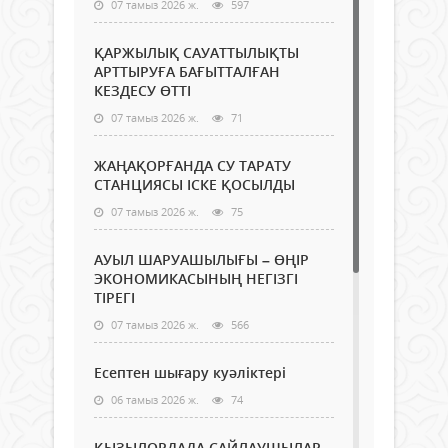
07 тамыз 2026 ж.
597
ҚАРЖЫЛЫҚ САУАТТЫЛЫҚТЫ
АРТТЫРУҒА БАҒЫТТАЛҒАН
КЕЗДЕСУ ӨТТІ
07 тамыз 2026 ж.
71
ЖАҢАҚОРҒАНДА СУ ТАРАТУ
СТАНЦИЯСЫ ІСКЕ ҚОСЫЛДЫ
07 тамыз 2026 ж.
75
АУЫЛ ШАРУАШЫЛЫҒЫ – ӨҢІР
ЭКОНОМИКАСЫНЫҢ НЕГІЗГІ
ТІРЕГІ
07 тамыз 2026 ж.
566
Есептен шығару куәліктері
06 тамыз 2026 ж.
74
ҚЫЗЫЛОРДАДА САЙЛАУШЫЛАР