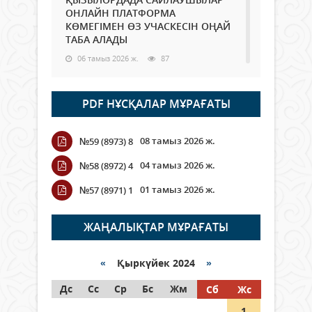
ОНЛАЙН ПЛАТФОРМА
КӨМЕГІМЕН ӨЗ УЧАСКЕСІН ОҢАЙ
ТАБА АЛАДЫ
06 тамыз 2026 ж.
87
Open Air: Қызылорда облысы
PDF НҰСҚАЛАР МҰРАҒАТЫ
полиция департаменті 20
мыңнан астам көрерменнің
қауіпсіздігін қамтамасыз етті
08 тамыз 2026 ж.
№59 (8973) 8
06 тамыз 2026 ж.
97
04 тамыз 2026 ж.
№58 (8972) 4
Wi-Fi ҚАБЫРҒА АРҚЫЛЫ ҚАЛАЙ
01 тамыз 2026 ж.
№57 (8971) 1
ӨТЕДІ?
06 тамыз 2026 ж.
265
ЖАҢАЛЫҚТАР МҰРАҒАТЫ
Как могут проголосовать
граждане Казахстана,
«
Қыркүйек 2024
»
находящиеся за рубежом?
Дс
Сс
Ср
Бс
Жм
Сб
Жс
05 тамыз 2026 ж.
146
1