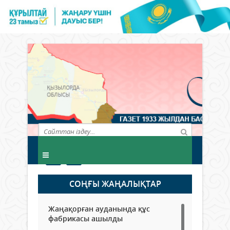
СОҢҒЫ ЖАҢАЛЫҚТАР
Жаңақорған ауданында құс
фабрикасы ашылды