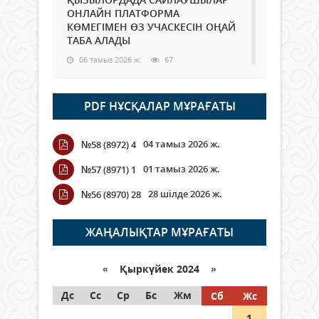
ОНЛАЙН ПЛАТФОРМА
КӨМЕГІМЕН ӨЗ УЧАСКЕСІН ОҢАЙ
ТАБА АЛАДЫ
06 тамыз 2026 ж.
67
Open Air: Қызылорда облысы
PDF НҰСҚАЛАР МҰРАҒАТЫ
полиция департаменті 20
мыңнан астам көрерменнің
қауіпсіздігін қамтамасыз етті
04 тамыз 2026 ж.
№58 (8972) 4
06 тамыз 2026 ж.
77
01 тамыз 2026 ж.
№57 (8971) 1
Wi-Fi ҚАБЫРҒА АРҚЫЛЫ ҚАЛАЙ
28 шілде 2026 ж.
№56 (8970) 28
ӨТЕДІ?
06 тамыз 2026 ж.
251
ЖАҢАЛЫҚТАР МҰРАҒАТЫ
Как могут проголосовать
граждане Казахстана,
«
Қыркүйек 2024
»
находящиеся за рубежом?
Дс
Сс
Ср
Бс
Жм
Сб
Жс
05 тамыз 2026 ж.
122
1