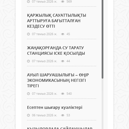
07 тамыз 2026 ж.
569
ҚАРЖЫЛЫҚ САУАТТЫЛЫҚТЫ
АРТТЫРУҒА БАҒЫТТАЛҒАН
КЕЗДЕСУ ӨТТІ
07 тамыз 2026 ж.
45
ЖАҢАҚОРҒАНДА СУ ТАРАТУ
СТАНЦИЯСЫ ІСКЕ ҚОСЫЛДЫ
07 тамыз 2026 ж.
44
АУЫЛ ШАРУАШЫЛЫҒЫ – ӨҢІР
ЭКОНОМИКАСЫНЫҢ НЕГІЗГІ
ТІРЕГІ
07 тамыз 2026 ж.
540
Есептен шығару куәліктері
06 тамыз 2026 ж.
53
ҚЫЗЫЛОРДАДА САЙЛАУШЫЛАР