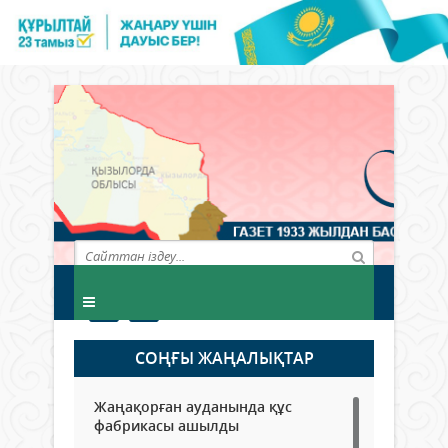
СОҢҒЫ ЖАҢАЛЫҚТАР
Жаңақорған ауданында құс
фабрикасы ашылды