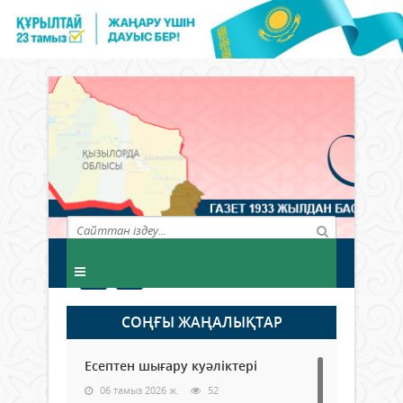
СОҢҒЫ ЖАҢАЛЫҚТАР
Есептен шығару куәліктері
06 тамыз 2026 ж.
52