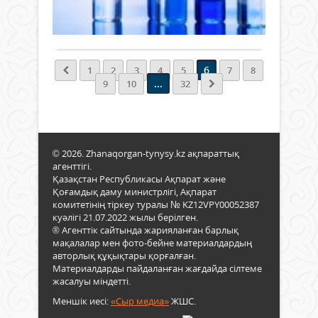
2
792
0
ола
ал
газо
Толығырақ
экол
сырт
қон
жән
келе
гене
экон
жағд
мен
тиімд
-
6
1
2
3
4
5
7
8
11
талқ
инф
...
9
10
32
қаза
ауру
күрде
тоқт
1
жән
турб
жою
мен
бағы
© 2026. Zhanaqorgan-tynysy.kz ақпараттық
15
Вакц
агенттігі.
қаза
–
Қазақстан Республикасы Ақпарат және
ағым
адам
Қоғамдық даму министрлігі, Ақпарат
жөнд
арн
комитетінің тіркеу туралы № KZ12VPY00052387
жүрг
тәсі
куәлігі 21.07.2022 жылы берілген.
Қазір
дайы
® Агенттік сайтында жарияланған барлық
уақы
анти
мақалалар мен фото-бейне материалдардың
жұм
авторлық құқықтары қорғалған.
қаси
98
Материалдарды пайдаланған жағдайда сілтеме
бар
пай
жасалуы міндетті.
затт
орын
енгі
Меншік иесі:
«Сыр медиа»
ЖШС.
арқ