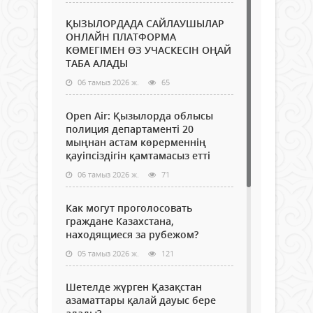
ҚЫЗЫЛОРДАДА САЙЛАУШЫЛАР
ОНЛАЙН ПЛАТФОРМА
КӨМЕГІМЕН ӨЗ УЧАСКЕСІН ОҢАЙ
ТАБА АЛАДЫ
06 тамыз 2026 ж.
65
Open Air: Қызылорда облысы
полиция департаменті 20
мыңнан астам көрерменнің
қауіпсіздігін қамтамасыз етті
06 тамыз 2026 ж.
71
Как могут проголосовать
граждане Казахстана,
находящиеся за рубежом?
05 тамыз 2026 ж.
121
Шетелде жүрген Қазақстан
азаматтары қалай дауыс бере