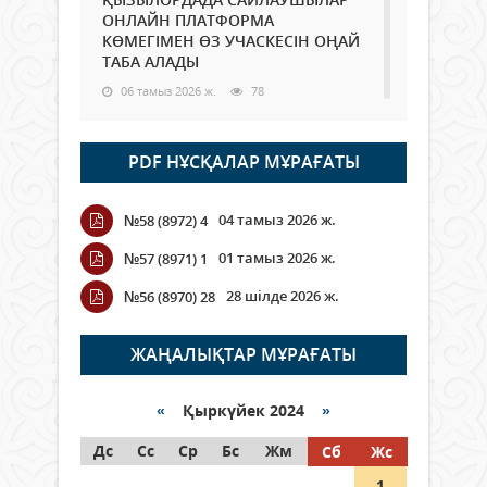
ОНЛАЙН ПЛАТФОРМА
КӨМЕГІМЕН ӨЗ УЧАСКЕСІН ОҢАЙ
ТАБА АЛАДЫ
06 тамыз 2026 ж.
78
Open Air: Қызылорда облысы
PDF НҰСҚАЛАР МҰРАҒАТЫ
полиция департаменті 20
мыңнан астам көрерменнің
қауіпсіздігін қамтамасыз етті
04 тамыз 2026 ж.
№58 (8972) 4
06 тамыз 2026 ж.
84
01 тамыз 2026 ж.
№57 (8971) 1
Wi-Fi ҚАБЫРҒА АРҚЫЛЫ ҚАЛАЙ
28 шілде 2026 ж.
№56 (8970) 28
ӨТЕДІ?
06 тамыз 2026 ж.
255
ЖАҢАЛЫҚТАР МҰРАҒАТЫ
Как могут проголосовать
граждане Казахстана,
«
Қыркүйек 2024
»
находящиеся за рубежом?
Дс
Сс
Ср
Бс
Жм
Сб
Жс
05 тамыз 2026 ж.
134
1