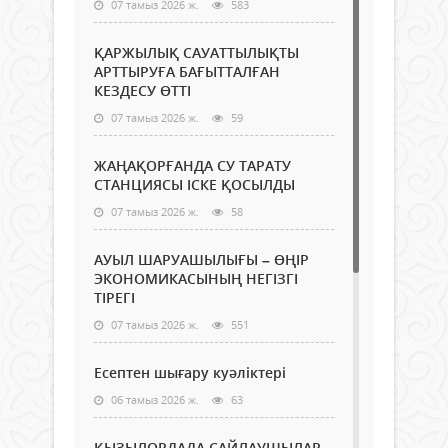
07 тамыз 2026 ж.
583
ҚАРЖЫЛЫҚ САУАТТЫЛЫҚТЫ
АРТТЫРУҒА БАҒЫТТАЛҒАН
КЕЗДЕСУ ӨТТІ
07 тамыз 2026 ж.
59
ЖАҢАҚОРҒАНДА СУ ТАРАТУ
СТАНЦИЯСЫ ІСКЕ ҚОСЫЛДЫ
07 тамыз 2026 ж.
58
АУЫЛ ШАРУАШЫЛЫҒЫ – ӨҢІР
ЭКОНОМИКАСЫНЫҢ НЕГІЗГІ
ТІРЕГІ
07 тамыз 2026 ж.
551
Есептен шығару куәліктері
06 тамыз 2026 ж.
63
ҚЫЗЫЛОРДАДА САЙЛАУШЫЛАР