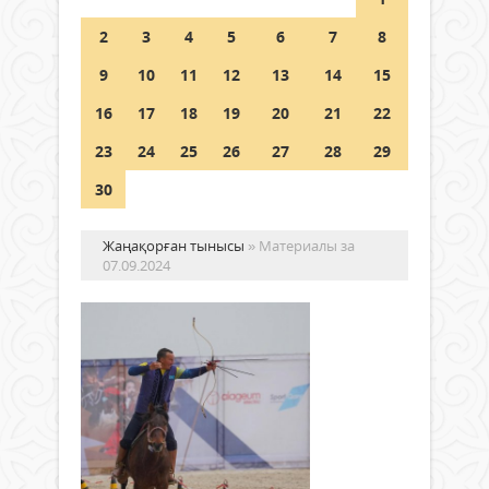
Шетелде жүрген Қазақстан
2
3
4
5
6
7
8
азаматтары қалай дауыс бере
алады?
9
10
11
12
13
14
15
05 тамыз 2026 ж.
146
16
17
18
19
20
21
22
23
24
25
26
27
28
29
30
Жаңақорған тынысы
» Материалы за
07.09.2024
Дү
кө
ой
Жа
Жаңалықтар
ат
07
ал
қыркүйек
же
2024 ж.