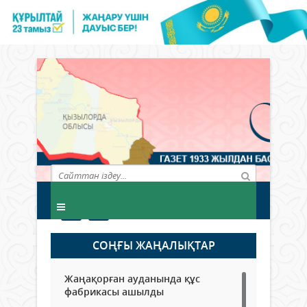
СОҢҒЫ ЖАҢАЛЫҚТАР
Жаңақорған ауданында құс
фабрикасы ашылды