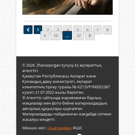
434
0
елім
қосу
Толығырақ
1-
жос
3
оты
қаза
мәлім
арна
1
2
3
4
5
6
7
8
ауа
...
9
10
32
рай
бол
жари
Ел
айм
© 2026. Zhanaqorgan-tynysy.kz ақпараттық
ауа
агенттігі.
рай
Қазақстан Республикасы Ақпарат және
құб
Қоғамдық даму министрлігі, Ақпарат
болма
комитетінің тіркеу туралы № KZ12VPY00052387
куәлігі 21.07.2022 жылы берілген.
® Агенттік сайтында жарияланған барлық
мақалалар мен фото-бейне материалдардың
авторлық құқықтары қорғалған.
Материалдарды пайдаланған жағдайда сілтеме
жасалуы міндетті.
Меншік иесі:
«Сыр медиа»
ЖШС.