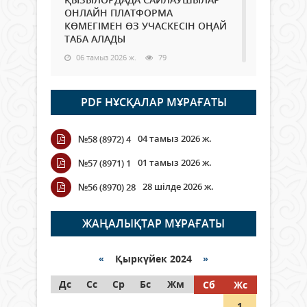
ОНЛАЙН ПЛАТФОРМА
КӨМЕГІМЕН ӨЗ УЧАСКЕСІН ОҢАЙ
ТАБА АЛАДЫ
06 тамыз 2026 ж.
79
Open Air: Қызылорда облысы
PDF НҰСҚАЛАР МҰРАҒАТЫ
полиция департаменті 20
мыңнан астам көрерменнің
қауіпсіздігін қамтамасыз етті
04 тамыз 2026 ж.
№58 (8972) 4
06 тамыз 2026 ж.
85
01 тамыз 2026 ж.
№57 (8971) 1
Wi-Fi ҚАБЫРҒА АРҚЫЛЫ ҚАЛАЙ
28 шілде 2026 ж.
№56 (8970) 28
ӨТЕДІ?
06 тамыз 2026 ж.
256
ЖАҢАЛЫҚТАР МҰРАҒАТЫ
Как могут проголосовать
граждане Казахстана,
«
Қыркүйек 2024
»
находящиеся за рубежом?
Дс
Сс
Ср
Бс
Жм
Сб
Жс
05 тамыз 2026 ж.
136
1