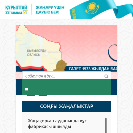
СОҢҒЫ ЖАҢАЛЫҚТАР
Жаңақорған ауданында құс
фабрикасы ашылды