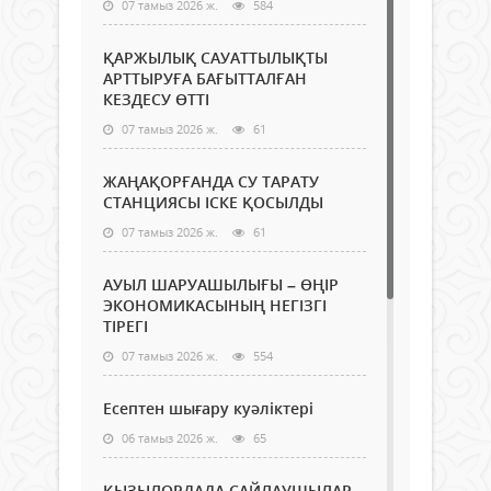
07 тамыз 2026 ж.
584
ҚАРЖЫЛЫҚ САУАТТЫЛЫҚТЫ
АРТТЫРУҒА БАҒЫТТАЛҒАН
КЕЗДЕСУ ӨТТІ
07 тамыз 2026 ж.
61
ЖАҢАҚОРҒАНДА СУ ТАРАТУ
СТАНЦИЯСЫ ІСКЕ ҚОСЫЛДЫ
07 тамыз 2026 ж.
61
АУЫЛ ШАРУАШЫЛЫҒЫ – ӨҢІР
ЭКОНОМИКАСЫНЫҢ НЕГІЗГІ
ТІРЕГІ
07 тамыз 2026 ж.
554
Есептен шығару куәліктері
06 тамыз 2026 ж.
65
ҚЫЗЫЛОРДАДА САЙЛАУШЫЛАР