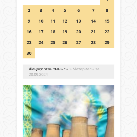
2
3
4
5
6
7
8
Германия аптап ыстыққа
байланысты суды үнемдей
9
10
11
12
13
14
15
бастады
16
17
18
19
20
21
22
04 тамыз 2026 ж.
98
23
24
25
26
27
28
29
30
Жаңақорған тынысы
» Материалы за
28.09.2024
Ха
ба
көп
АЭ
Жаңалықтар
құ
28
қо
қыркүйек
–
2024 ж.