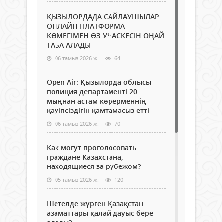
ҚЫЗЫЛОРДАДА САЙЛАУШЫЛАР
ОНЛАЙН ПЛАТФОРМА
КӨМЕГІМЕН ӨЗ УЧАСКЕСІН ОҢАЙ
ТАБА АЛАДЫ
06 тамыз 2026 ж.
64
Open Air: Қызылорда облысы
полиция департаменті 20
мыңнан астам көрерменнің
қауіпсіздігін қамтамасыз етті
06 тамыз 2026 ж.
70
Как могут проголосовать
граждане Казахстана,
находящиеся за рубежом?
05 тамыз 2026 ж.
120
Шетелде жүрген Қазақстан
азаматтары қалай дауыс бере