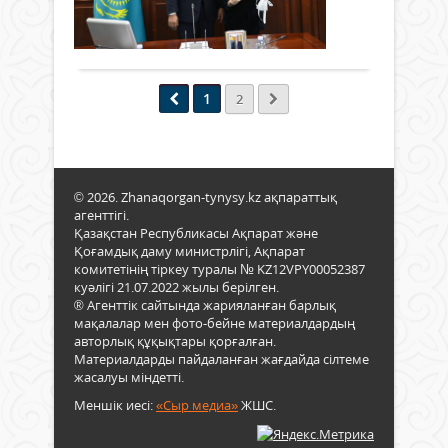
0
бас
Жиы
Толығырақ
Қасы
ауда
Жом
әкім
Кем
оры
«Ұлт
Семс
1
2
мәде
Сыз
–
моде
халы
етті..
өмір
айна
© 2026. Zhanaqorgan-tynysy.kz ақпараттық
Елім
агенттігі.
руха
Қазақстан Республикасы Ақпарат және
дам
Қоғамдық даму министрлігі, Ақпарат
ұлтт
комитетінің тіркеу туралы № KZ12VPY00052387
рухқ
куәлігі 21.07.2022 жылы берілген.
тіке
® Агенттік сайтында жарияланған барлық
байл
мақалалар мен фото-бейне материалдардың
Сол
авторлық құқықтары қорғалған.
себе
Материалдарды пайдаланған жағдайда сілтеме
аза
жасалуы міндетті.
рухы
Меншік иесі:
«Сыр медиа»
ЖШС.
әрқ
биік