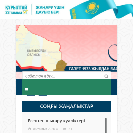
СОҢҒЫ ЖАҢАЛЫҚТАР
Есептен шығару куәліктері
06 тамыз 2026 ж.
51