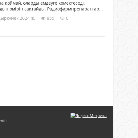
а қоймай, оларды емдеуге көмектеседі,
ың өмірін сақтайды. Радиофармпрепараттар...
қыркүйек 2024 ж.
855
0
лігі