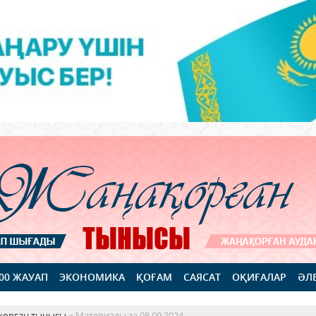
100 ЖАУАП
ЭКОНОМИКА
ҚОҒАМ
САЯСАТ
ОҚИҒАЛАР
ӘЛ
қорған тынысы
» Материалы за 08.09.2024