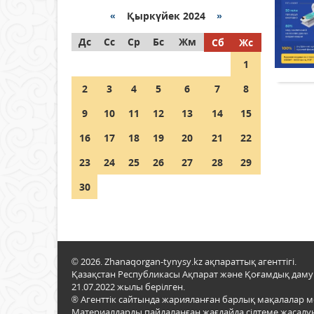
Қазақстанда ЖЭК электр
энергиясын өндіру бойынша
«
Қыркүйек 2024
»
көрсеткіш асыра орындалды
Дс
Сс
Ср
Бс
Жм
Сб
Жс
04 тамыз 2026 ж.
105
1
ҚҰРҚЫЛТАЙДЫҢ ҰЯСЫ КИЕЛІ
2
3
4
5
6
7
8
МЕ?
9
10
11
12
13
14
15
04 тамыз 2026 ж.
96
16
17
18
19
20
21
22
Германия аптап ыстыққа
байланысты суды үнемдей
23
24
25
26
27
28
29
бастады
30
04 тамыз 2026 ж.
93
© 2026. Zhanaqorgan-tynysy.kz ақпараттық агенттігі.
Қазақстан Республикасы Ақпарат және Қоғамдық даму м
21.07.2022 жылы берілген.
® Агенттік сайтында жарияланған барлық мақалалар 
Материалдарды пайдаланған жағдайда сілтеме жасалуы