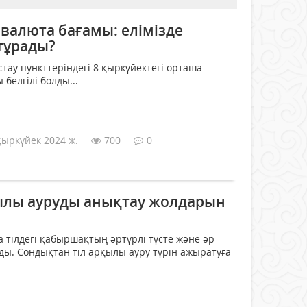
 валюта бағамы: елімізде
тұрады?
тау пункттеріндегі 8 қыркүйектегі орташа
белгілі болды...
қыркүйек 2024 ж.
700
0
ылы ауруды анықтау жолдарын
 тілдегі қабыршақтың әртүрлі түсте және әр
ы. Сондықтан тіл арқылы ауру түрін ажыратуға