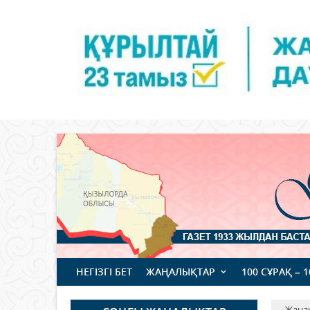
НЕГІЗГІ БЕТ
ЖАҢАЛЫҚТАР
100 СҰРАҚ – 
Жаңа