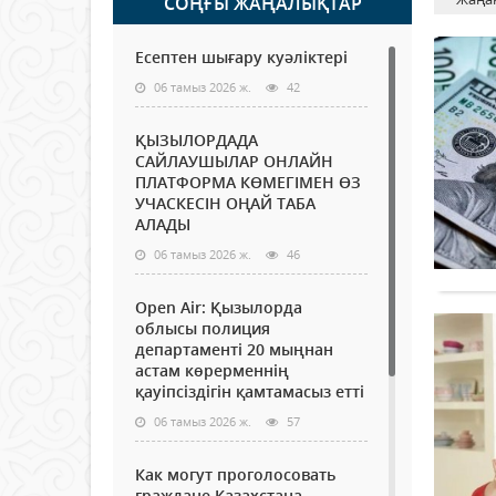
СОҢҒЫ ЖАҢАЛЫҚТАР
Есептен шығару куәліктері
06 тамыз 2026 ж.
42
ҚЫЗЫЛОРДАДА
САЙЛАУШЫЛАР ОНЛАЙН
ПЛАТФОРМА КӨМЕГІМЕН ӨЗ
УЧАСКЕСІН ОҢАЙ ТАБА
АЛАДЫ
06 тамыз 2026 ж.
46
Open Air: Қызылорда
облысы полиция
департаменті 20 мыңнан
астам көрерменнің
қауіпсіздігін қамтамасыз етті
06 тамыз 2026 ж.
57
Как могут проголосовать
граждане Казахстана,