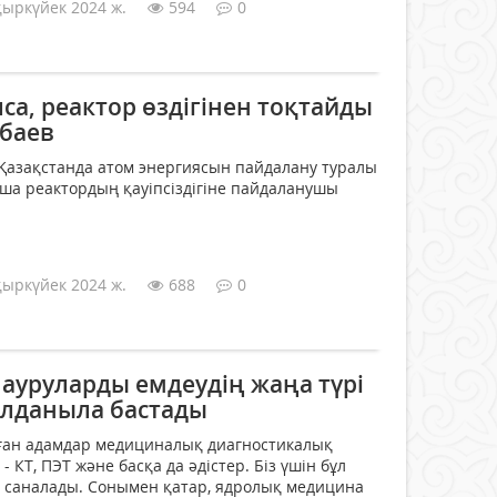
қыркүйек 2024 ж.
594
0
лса, реактор өздігінен тоқтайды
нбаев
Қазақстанда атом энергиясын пайдалану туралы
нша реактордың қауіпсіздігіне пайдаланушы
қыркүйек 2024 ж.
688
0
ауруларды емдеудің жаңа түрі
лданыла бастады
ан адамдар медициналық диагностикалық
 КТ, ПЭТ және басқа да әдістер. Біз үшін бұл
 саналады. Сонымен қатар, ядролық медицина