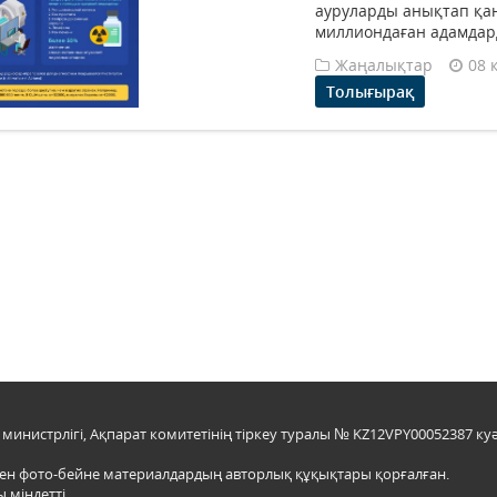
ауруларды анықтап қан
миллиондаған адамдард
Жаңалықтар
08 
Толығырақ
инистрлігі, Ақпарат комитетінің тіркеу туралы № KZ12VPY00052387 куә
мен фото-бейне материалдардың авторлық құқықтары қорғалған.
 міндетті.