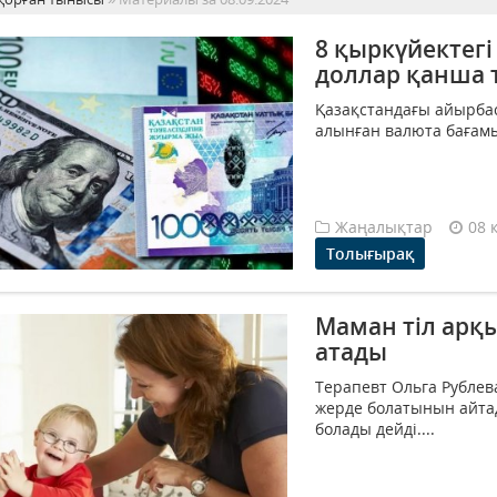
8 қыркүйектегі
доллар қанша 
Қазақстандағы айырбас
алынған валюта бағамы 
Жаңалықтар
08 
Толығырақ
Маман тіл арқ
атады
Терапевт Ольга Рублева
жерде болатынын айтад
болады дейді....