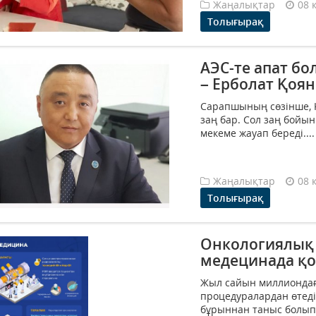
Жаңалықтар
08 
Толығырақ
АЭС-те апат бо
– Ерболат Қоя
Сарапшының сөзінше, 
заң бар. Сол заң бойы
мекеме жауап береді....
Жаңалықтар
08 
Толығырақ
Онкологиялық 
медецинада қо
Жыл сайын миллиондағ
процедуралардан өтеді -
бұрыннан таныс болып