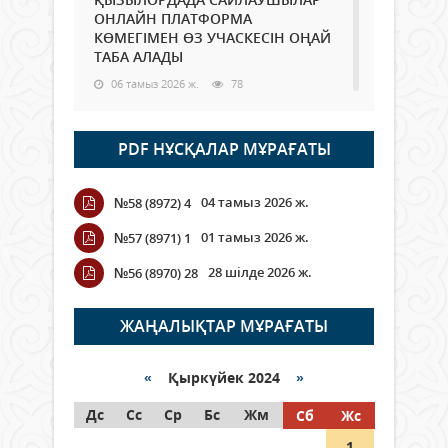
ОНЛАЙН ПЛАТФОРМА
КӨМЕГІМЕН ӨЗ УЧАСКЕСІН ОҢАЙ
ТАБА АЛАДЫ
06 тамыз 2026 ж.
78
Open Air: Қызылорда облысы
PDF НҰСҚАЛАР МҰРАҒАТЫ
полиция департаменті 20
мыңнан астам көрерменнің
қауіпсіздігін қамтамасыз етті
04 тамыз 2026 ж.
№58 (8972) 4
06 тамыз 2026 ж.
84
01 тамыз 2026 ж.
№57 (8971) 1
Wi-Fi ҚАБЫРҒА АРҚЫЛЫ ҚАЛАЙ
28 шілде 2026 ж.
№56 (8970) 28
ӨТЕДІ?
06 тамыз 2026 ж.
255
ЖАҢАЛЫҚТАР МҰРАҒАТЫ
Как могут проголосовать
граждане Казахстана,
«
Қыркүйек 2024
»
находящиеся за рубежом?
Дс
Сс
Ср
Бс
Жм
Сб
Жс
05 тамыз 2026 ж.
134
1