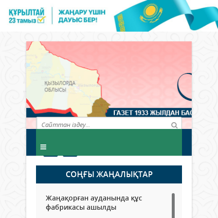
СОҢҒЫ ЖАҢАЛЫҚТАР
Жаңақорған ауданында құс
фабрикасы ашылды