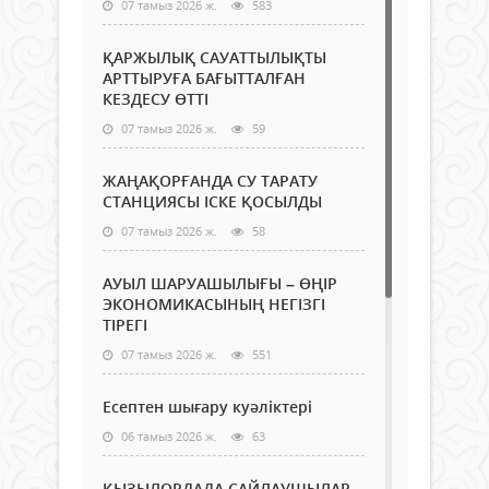
07 тамыз 2026 ж.
583
ҚАРЖЫЛЫҚ САУАТТЫЛЫҚТЫ
АРТТЫРУҒА БАҒЫТТАЛҒАН
КЕЗДЕСУ ӨТТІ
07 тамыз 2026 ж.
59
ЖАҢАҚОРҒАНДА СУ ТАРАТУ
СТАНЦИЯСЫ ІСКЕ ҚОСЫЛДЫ
07 тамыз 2026 ж.
58
АУЫЛ ШАРУАШЫЛЫҒЫ – ӨҢІР
ЭКОНОМИКАСЫНЫҢ НЕГІЗГІ
ТІРЕГІ
07 тамыз 2026 ж.
551
Есептен шығару куәліктері
06 тамыз 2026 ж.
63
ҚЫЗЫЛОРДАДА САЙЛАУШЫЛАР