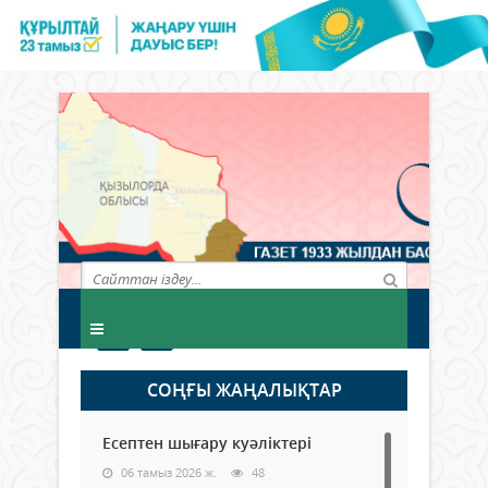
СОҢҒЫ ЖАҢАЛЫҚТАР
Есептен шығару куәліктері
06 тамыз 2026 ж.
48