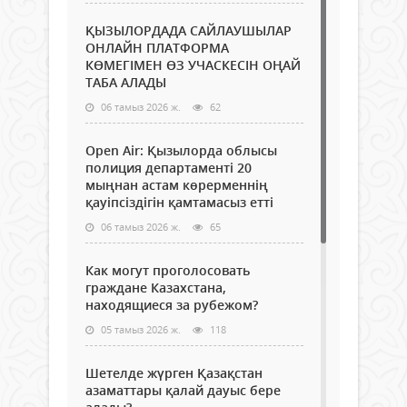
ҚЫЗЫЛОРДАДА САЙЛАУШЫЛАР
ОНЛАЙН ПЛАТФОРМА
КӨМЕГІМЕН ӨЗ УЧАСКЕСІН ОҢАЙ
ТАБА АЛАДЫ
06 тамыз 2026 ж.
62
Open Air: Қызылорда облысы
полиция департаменті 20
мыңнан астам көрерменнің
қауіпсіздігін қамтамасыз етті
06 тамыз 2026 ж.
65
Как могут проголосовать
граждане Казахстана,
находящиеся за рубежом?
05 тамыз 2026 ж.
118
Шетелде жүрген Қазақстан
азаматтары қалай дауыс бере