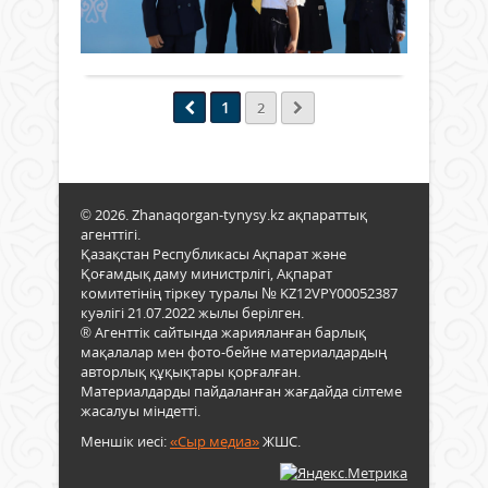
арда
оқу
Қоғ
615
0
ұстаз
жыл
қай
Толығырақ
ауда
алғ
мүше
орта
қоң
болс
№3
соғы
бар
мект
1
1
2
құнд
инте
қырк
тың
дире
–
баст
Сері
Білі
құн
Абду
күні
білі
аға
алға
© 2026. Zhanaqorgan-tynysy.kz ақпараттық
ғана
бүгін
мект
агенттігі.
мүмк
таб
Қазақстан Республикасы Ақпарат және
екен
атта
Қоғамдық даму министрлігі, Ақпарат
пай
комитетінің тіркеу туралы № KZ12VPY00052387
шәкі
сәтт
куәлігі 21.07.2022 жылы берілген.
алғ
ғана
® Агенттік сайтында жарияланған барлық
қоң
біз
мақалалар мен фото-бейне материалдардың
сың
өрке
авторлық құқықтары қорғалған.
ыст
өрін
Материалдарды пайдаланған жағдайда сілтеме
ұясы
қол
жасалуы міндетті.
қада
жетк
баст
Меншік иесі:
«Сыр медиа»
ЖШС.
аламы
Бұл
күн