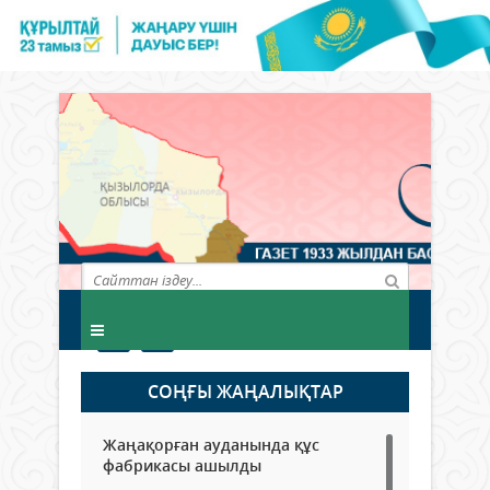
СОҢҒЫ ЖАҢАЛЫҚТАР
Жаңақорған ауданында құс
фабрикасы ашылды