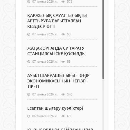
07 тамыз 2026 ж.
578
ҚАРЖЫЛЫҚ САУАТТЫЛЫҚТЫ
АРТТЫРУҒА БАҒЫТТАЛҒАН
КЕЗДЕСУ ӨТТІ
07 тамыз 2026 ж.
53
ЖАҢАҚОРҒАНДА СУ ТАРАТУ
СТАНЦИЯСЫ ІСКЕ ҚОСЫЛДЫ
07 тамыз 2026 ж.
53
АУЫЛ ШАРУАШЫЛЫҒЫ – ӨҢІР
ЭКОНОМИКАСЫНЫҢ НЕГІЗГІ
ТІРЕГІ
07 тамыз 2026 ж.
546
Есептен шығару куәліктері
06 тамыз 2026 ж.
60
ҚЫЗЫЛОРДАДА САЙЛАУШЫЛАР