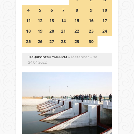
Шетелде жүрген Қазақстан
4
5
6
7
8
9
10
азаматтары қалай дауыс бере
алады?
11
12
13
14
15
16
17
05 тамыз 2026 ж.
143
18
19
20
21
22
23
24
25
26
27
28
29
30
Жаңақорған тынысы
» Материалы за
24.04.2022
ҚА
МЕ
ӨЗ
СЕ
Қоғам
ДЕ
24 сәуір
КӨ
2022 ж.
БӨ
684
БА
0
Толығырақ
Қаза