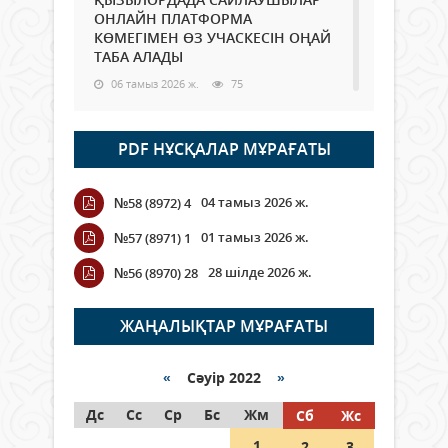
ОНЛАЙН ПЛАТФОРМА
КӨМЕГІМЕН ӨЗ УЧАСКЕСІН ОҢАЙ
ТАБА АЛАДЫ
06 тамыз 2026 ж.
75
Open Air: Қызылорда облысы
PDF НҰСҚАЛАР МҰРАҒАТЫ
полиция департаменті 20
мыңнан астам көрерменнің
қауіпсіздігін қамтамасыз етті
04 тамыз 2026 ж.
№58 (8972) 4
06 тамыз 2026 ж.
83
01 тамыз 2026 ж.
№57 (8971) 1
Wi-Fi ҚАБЫРҒА АРҚЫЛЫ ҚАЛАЙ
28 шілде 2026 ж.
№56 (8970) 28
ӨТЕДІ?
06 тамыз 2026 ж.
253
ЖАҢАЛЫҚТАР МҰРАҒАТЫ
Как могут проголосовать
граждане Казахстана,
«
Сәуір 2022
»
находящиеся за рубежом?
Дс
Сс
Ср
Бс
Жм
Сб
Жс
05 тамыз 2026 ж.
132
1
2
3