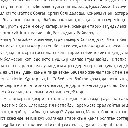
ы үшін жанын шүберекке түйген діндарлар, Қожа Ахмет Яссауи
ілікті тоқ­татпақ болған ерлігі баяндала­ды. Қойылымның астар
 болғанын, сол жерді бабалар қасық қаны қалғанша күресіп қор
тық рухтың дәнін себу жатыр. Міне, осындай тарихи құндылық
 отансүйгіштік қасиетінің басымдығы байқалады.
ң елдің Ұлы жібек жолы­ның күре тамыры болғандығы, Дешті Қ
міз маған қатты әсер еткен болса керек, «Хисамеддин» пьесасы
уық ізденіп, орта ғасырдағы көне тарихты бейнелейтін құнды к
 болмасын көп ізденістен, ұшқыр қиялдан туындайды. Кітапхан
қпаратты саралап, ел аузындағы аңыз-деректерге де құлақ түрд
, өз Отаны үшін жанын пида еткен бабалар жайлы тарих пен аң
кен жетістік. Құптарлық іс. Себебі кең байтақ қазақ даласының 
ен сыр шертетін тарихты өзіміздің дәріптегеніміз дұрыс-ақ. 
іне ой салып, тағылым тамырын кеңейтеді.
қымыз өткерген қасіретті кітаптан оқып, көнекөздің аузынан а
 әдетіміз бар. Өлгендер тіл қатпайды, арамызға оралмайтыны да
үшін қандай әдіс-айла қонымды? Аудандық Манап Көкенов аты
Нәтижесінде, өзіміз куә болғандай тарихтың қанға боялған сәттер
 құрбан еткен жанкешті әкенің сахналық тұлғасы көрініс тапты