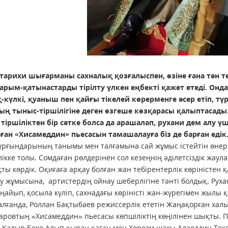
тарихи шығарманы сахналық қозғалыспен, өзіне ғана тән т
арым-қатынастарды тірілту үлкен еңбекті қажет етеді. Ондағ
күлкі, қуаныш пен қайғы тікелей көрерменге әсер етіп, түр
ң тыныс-тіршілігіне деген өзгеше көзқарасы қалыптасады. 
тіршіліктен бір сәтке болса да арашалап, рухани дем алу 
ған «Хисамеддин» пьесасын тамашалауға біз де барған едік
ұрғындарының танымы мен талғамына сай жұмыс істейтін өнер 
ікке толы. Сомдаған рөлдерінен сол кезеңнің әділетсіздік жаула
ы көрдік. Оқиғаға арқау болған жан тебірентерлік көріністен 
у жұмысына, артистердің ойнау шеберлігіне тәнті болдық. Рух
ұңайып, қосыла күліп, сахнадағы көріністі жан-жүрегі­мен жылы
алғанда, Роллан Бақтыбаев режиссерлік ететін Жаңақорған халы
ровтың «Хиса­меддин» пьесасы көп­шіліктің көңі­лінен шықты.
і Қадыр Бөке Алып қыран қаған мен Хорезм шахы Алаеддин Текеш