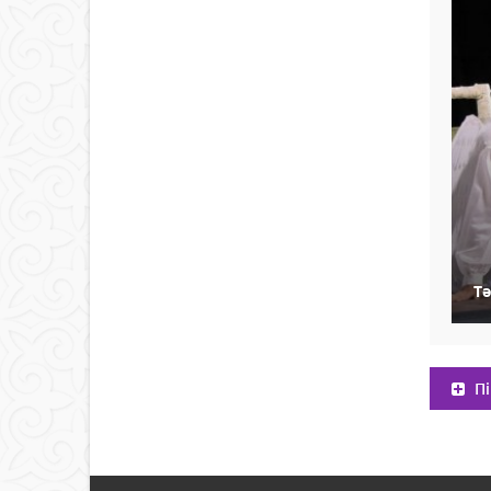
Тә
Пі