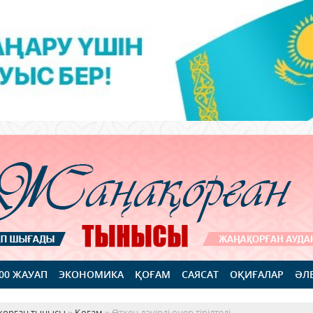
100 ЖАУАП
ЭКОНОМИКА
ҚОҒАМ
САЯСАТ
ОҚИҒАЛАР
ӘЛ
қорған тынысы
»
Қоғам
» Өткен дәуірді өнер тірілтеді