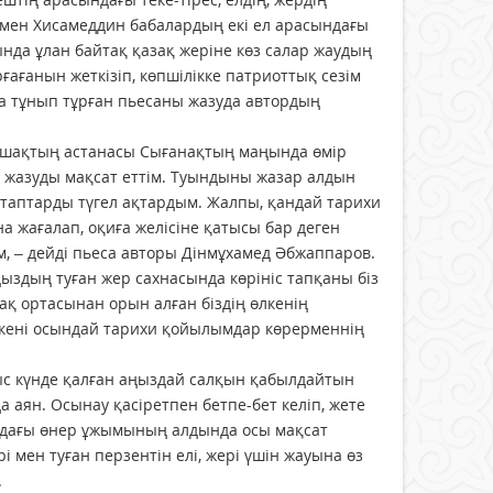
 мен Хисамеддин бабалардың екі ел арасындағы
ында ұлан байтақ қазақ жеріне көз салар жаудың
ғағанын жеткізіп, көпшілікке патриоттық сезім
қа тұнып тұрған пьесаны жазуда автордың
ыпшақтың астанасы Сығанақтың маңында өмір
н жазуды мақсат еттім. Туындыны жазар алдын
ітаптарды түгел ақтардым. Жалпы, қандай тарихи
а жағалап, оқиға желісіне қатысы бар деген
ім, – дейді пьеса авторы Дінмұхамед Әбжаппаров.
ыздың туған жер сахнасында көрініс тапқаны біз
қақ ортасынан орын алған біздің өлкенің
Өйткені осындай тарихи қойылымдар көрерменнің
лыс күнде қалған аңыздай салқын қабылдайтын
 аян. Осынау қасіретпен бетпе-бет келіп, жете
ндағы өнер ұжымының алдында осы мақсат
і мен туған перзентін елі, жері үшін жауына өз
.