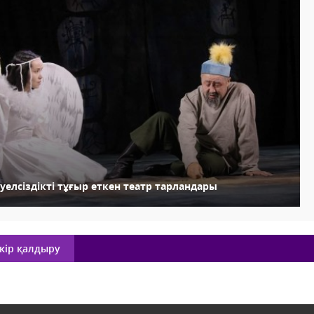
уелсіздікті тұғыр еткен театр тарландары
кір қалдыру