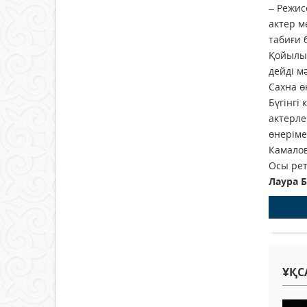
– Режис
актер м
табиғи 
Қойылым
дейді м
Сахна ө
Бүгінгі
актерле
өнеріме
Камалов
Осы рет
Лаура 
ҰҚС