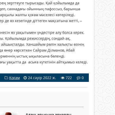
ерең зерттеуге тырысады. Қай қойылымда да
деп, сахнадағы ойынның пафоссыз, барынша
арқылы жалпы қоғам мәселесі көтеріледі.
 де өз кезегінде діттеген мақсатына жетті, –
йнесін өз уақытымен үндестіре алу болса керек.
ты. Қойылымда режиссердің, сондай-ақ,
 айшықталды. Ханшайым рөлін халықты өзінің
мда өнер көрсеткен Сайрам Ділманов, Абай
ерменнің ыстық ықыласына бөленді.
ы уақытта да асыға күтетінін айтқымыз келеді.
Қоғам
24 сәуір 2022 ж.
722
0
Алаш арысына арналды