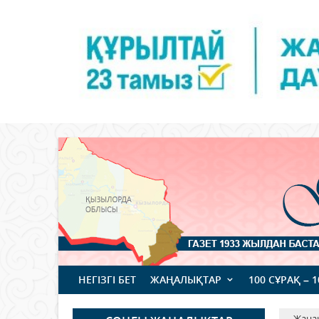
НЕГІЗГІ БЕТ
ЖАҢАЛЫҚТАР
100 СҰРАҚ – 
Жаңа