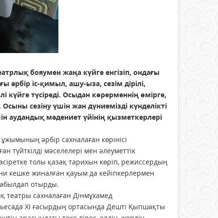
еатрлық бояумен жаңа күйге енгізіп, ондағы
ы әрбір іс-қимыл, ашу-ыза, сезім дірілі,
лі күйге түсіреді. Осыдан көрерменнің өмірге,
Осыны сезіну үшін жан дүниемізді күнделікті
үшін аудандық мәдениет үйінің қызметкерлері
.
ұжымының әрбір сахналаған көрінісі
ған түйткілді мәселелері мен әлеуметтік
қасіретке толы қазақ тарихын көріп, режиссердың
ани кешке жи­налған қауым да кейіпкерлермен
 қабылдап отырды.
қ театры сахналаған Дін­мұхамед
 Пьесада ХІ ғасырдың ортасында Дешті Қыпшақты
тің арасындағы теке-тірес, елдің, жердің