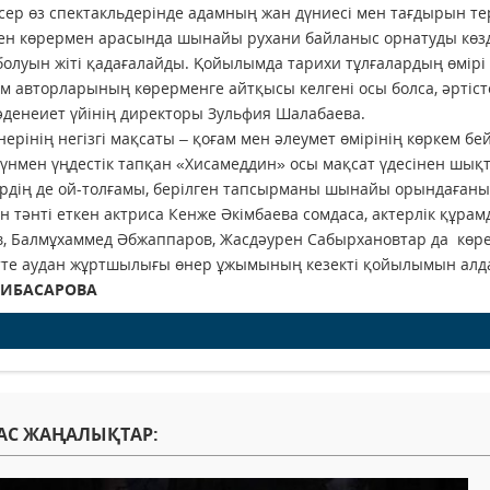
сер өз спектакльдерінде адамның жан дүниесі мен тағдырын т
ен көрермен арасында шынайы рухани байланыс орнатуды көз
болуын жіті қадағалайды. Қойылымда тарихи тұлғалардың өмірі 
 авторларының көрерменге айтқысы келгені осы болса, әртістер
әденеиет үйінің директоры Зульфия Шалабаева.
нерінің негізгі мақсаты – қоғам мен әлеумет өмірінің көркем бе
 күнмен үңдестік тапқан «Хисамеддин» осы мақсат үдесінен шық
рдің де ой-толғамы, берілген тапсырманы шынайы орындағаны
н тәнті еткен актриса Кенже Әкімбаева сомдаса, актерлік құра
, Балмұхаммед Әбжаппаров, Жасдәурен Сабырхановтар да көр
те аудан жұртшылығы өнер ұжы­мының кезекті қойылымын алдағ
БИБАСАРОВА
АС ЖАҢАЛЫҚТАР: