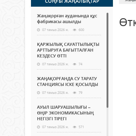
СОҢҒЫ ЖАҢАЛЫҚТАР
Жаңақорған ауданында құс
Өтк
фабрикасы ашылды
07 тамыз 2026 ж.
600
ҚАРЖЫЛЫҚ САУАТТЫЛЫҚТЫ
АРТТЫРУҒА БАҒЫТТАЛҒАН
КЕЗДЕСУ ӨТТІ
07 тамыз 2026 ж.
74
ЖАҢАҚОРҒАНДА СУ ТАРАТУ
СТАНЦИЯСЫ ІСКЕ ҚОСЫЛДЫ
07 тамыз 2026 ж.
79
АУЫЛ ШАРУАШЫЛЫҒЫ –
ӨҢІР ЭКОНОМИКАСЫНЫҢ
НЕГІЗГІ ТІРЕГІ
07 тамыз 2026 ж.
571