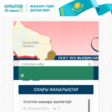
СОҢҒЫ ЖАҢАЛЫҚТАР
Есептен шығару куәліктері
06 тамыз 2026 ж.
51