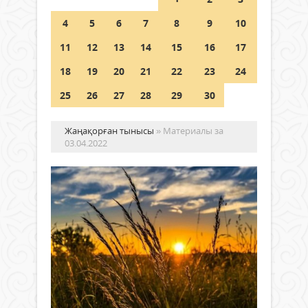
4
5
6
7
8
9
10
Германия аптап ыстыққа
байланысты суды үнемдей
11
12
13
14
15
16
17
бастады
18
19
20
21
22
23
24
04 тамыз 2026 ж.
98
25
26
27
28
29
30
Жаңақорған тынысы
» Материалы за
03.04.2022
Сө
шы
сәу
«Ме
Руханият
Низа
03 сәуір
Илял
2022 ж.
атын
972
мект
0
оқим
Толығырақ
Бұл