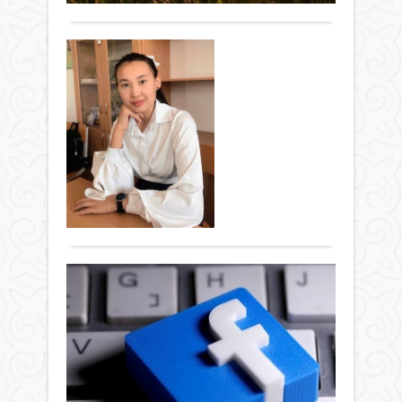
сөзді
тәлі
Қа
орд
таб
қа
жаң
ба
атта
білі
Бүгі
Қоғам
бас
түрл
03 сәуір
қойғ
шоу-
2022 ж.
бала
бағд
693
балд
ішін
0
да,
рейт
Толығырақ
орта
бер
білі
тұрғ
қару
жаст
мект
Әл
қала
қабы
берд
же
әні
орта
әле
-
буы
міне
өкіл
Күнд
Қоғам
қана
сүйік
өмір
03 сәуір
қаққ
бағд
көп
2022 ж.
тұрғ
айна
бөліг
891