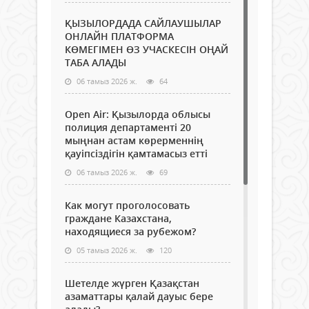
ҚЫЗЫЛОРДАДА САЙЛАУШЫЛАР
ОНЛАЙН ПЛАТФОРМА
КӨМЕГІМЕН ӨЗ УЧАСКЕСІН ОҢАЙ
ТАБА АЛАДЫ
06 тамыз 2026 ж.
64
Open Air: Қызылорда облысы
полиция департаменті 20
мыңнан астам көрерменнің
қауіпсіздігін қамтамасыз етті
06 тамыз 2026 ж.
69
Как могут проголосовать
граждане Казахстана,
находящиеся за рубежом?
05 тамыз 2026 ж.
120
Шетелде жүрген Қазақстан
азаматтары қалай дауыс бере