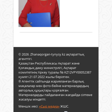
мә
03 сәуір
ұят
үшін
кеңе
2022 ж.
Өмір
атау
тәжі
гөрі,
665
көп
мам
керек
0
мам
қажет
тіпті
ішін
Толығырақ
түсін
зия
жан-
Осы
көп
жақ
ретт
желі
білім
жаңа
жүкт
шебе
білік
соң
ере
жас
жүге
шәкі
дәрі
кетіп
© 2026. Zhanaqorgan-tynysy.kz ақпараттық
мейі
дәре
агенттігі.
қаже
көрі
Қазақстан Республикасы Ақпарат және
етет
қуан
Қоғамдық даму министрлігі, Ақпарат
мам
Ол
комитетінің тіркеу туралы № KZ12VPY00052387
–
–
куәлігі 21.07.2022 жылы берілген.
ұста
отор
® Агенттік сайтында жарияланған барлық
Енд
дәрі
мақалалар мен фото-бейне материалдардың
сана
Бағл
авторлық құқықтары қорғалған.
ғұм
Ерла
Материалдарды пайдаланған жағдайда сілтеме
сапа
жасалуы міндетті.
Көпш
қызм
көңі
Меншік иесі:
«Сыр медиа»
ЖШС.
етуг
шығы