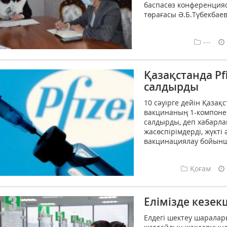
баспасөз конференциясы
төрағасы Ә.Б.Түбекбаев
---
Қазақстанда Pf
салдырды
10 сәуірге дейін Қаза
вакцинаның 1-компонент
салдырды, деп хабарл
жасөспірімдерді, жүкті
вакцинациялау бойынша
Қоғам
Елімізде кезе
Елдегі шектеу шарала