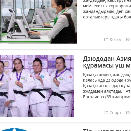
жағдайдың жақсаруына
мемлекеттік корпорац
жандандырады, деп хаб
орталықтарындағы бөлім
Қоғам
Дзюдодан Азия
құрамасы үш м
Қазақстандық жас дзю
қаласында дзюдодан жас
Қазақстан қыздар құра
жүлдемен аяқтады. Ата
Ерғалиева (63 кило) жә
Спорт