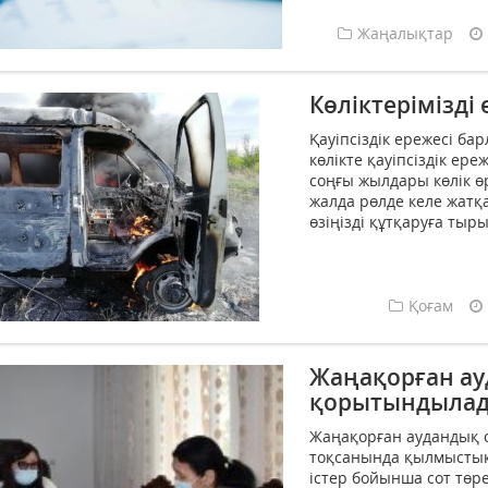
Жаңалықтар
Көліктерімізді
Қауіпсіздік ережесі ба
көлікте қауіпсіздік ер
соңғы жылдары көлік өр
жалда рөлде келе жатқа
өзіңізді құтқаруға тыр
Қоғам
Жаңақорған ау
қорытындыла
Жаңақорған аудандық с
тоқсанында қылмыстық,
істер бойынша сот төр