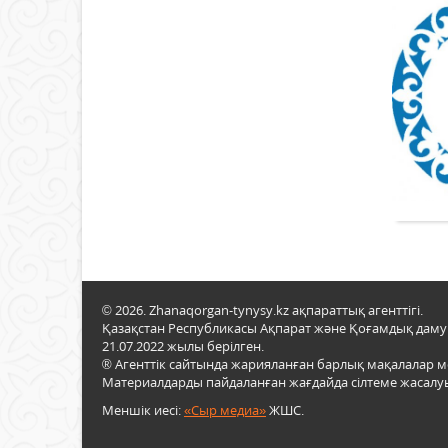
© 2026. Zhanaqorgan-tynysy.kz ақпараттық агенттігі.
Қазақстан Республикасы Ақпарат және Қоғамдық даму м
21.07.2022 жылы берілген.
® Агенттік сайтында жарияланған барлық мақалалар 
Материалдарды пайдаланған жағдайда сілтеме жасалуы
Меншік иесі:
«Сыр медиа»
ЖШС.