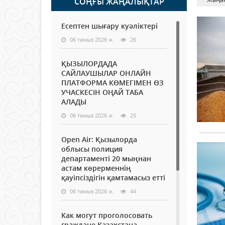
СОҢҒЫ ЖАҢАЛЫҚТАР
Есептен шығару куәліктері
06 тамыз 2026 ж.
26
ҚЫЗЫЛОРДАДА
САЙЛАУШЫЛАР ОНЛАЙН
ПЛАТФОРМА КӨМЕГІМЕН ӨЗ
УЧАСКЕСІН ОҢАЙ ТАБА
АЛАДЫ
06 тамыз 2026 ж.
25
Open Air: Қызылорда
облысы полиция
департаменті 20 мыңнан
астам көрерменнің
қауіпсіздігін қамтамасыз етті
06 тамыз 2026 ж.
44
Как могут проголосовать
граждане Казахстана,