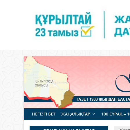
НЕГІЗГІ БЕТ
ЖАҢАЛЫҚТАР
100 СҰРАҚ – 
Жаңа