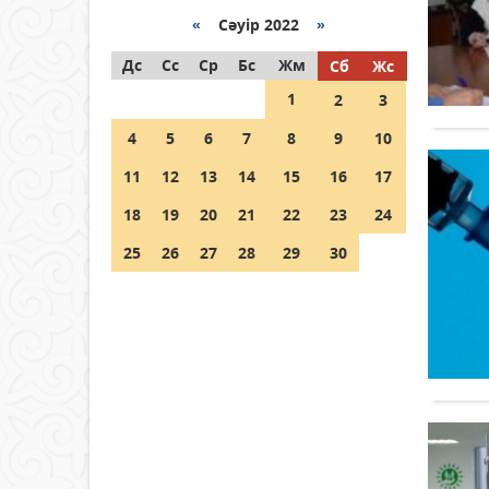
Қазақстанда ЖЭК электр
энергиясын өндіру бойынша
«
Сәуір 2022
»
көрсеткіш асыра орындалды
Дс
Сс
Ср
Бс
Жм
Сб
Жс
04 тамыз 2026 ж.
101
1
2
3
ҚҰРҚЫЛТАЙДЫҢ ҰЯСЫ КИЕЛІ
4
5
6
7
8
9
10
МЕ?
11
12
13
14
15
16
17
04 тамыз 2026 ж.
92
18
19
20
21
22
23
24
Германия аптап ыстыққа
байланысты суды үнемдей
25
26
27
28
29
30
бастады
04 тамыз 2026 ж.
86