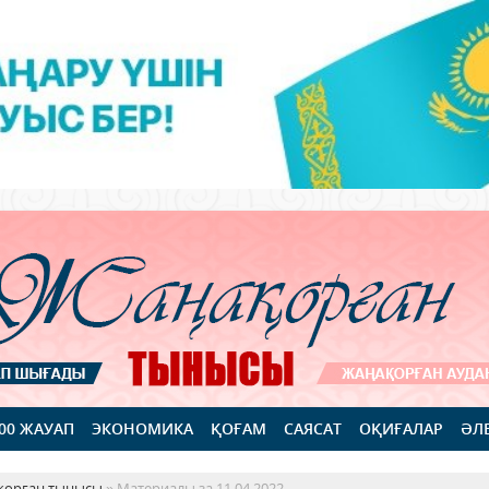
100 ЖАУАП
ЭКОНОМИКА
ҚОҒАМ
САЯСАТ
ОҚИҒАЛАР
ӘЛ
қорған тынысы
» Материалы за 11.04.2022