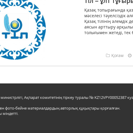
Тіл – ұлт тұғыр
Қазақ топырағында қаза
мәселесі тәуелсіздік а
Қазақ тілінің әлемдік 
аясын арттыру арқылы 
толығымен жетеді, тек 
Қоғам
инистрлігі, Ақпарат комитетінің тіркеу туралы № KZ12VPY00052387 куә
мен фото-бейне материалдардың авторлық құқықтары қорғалған.
 міндетті.