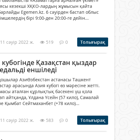
 байланысты «Азаматтарға арналған үкімет»
иясы кезекші ХҚКО-лардың жұмысын қайта
арлайды Egemen.kz. 6 сәуірден бастап облыс
шелердің бірі 9:00-ден 20:00-ге дейін...
11 сәуір 2022 ж.
519
0
Толығырақ
 кубогінде Қазақстан қыздар
едальді еншіледі
дошылар АзиӨзбекстан астанасы Ташкент
тар арасында Азия кубогі өз мәресіне жетті.
масы аталған құрлықтық бәсекені үш қола
п айтқанда, Ұлдана Үсейн (57 кило), Самалай
не Қымбат Сейтмаханбет (+78 кило)...
11 сәуір 2022 ж.
583
0
Толығырақ