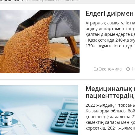
Елдегі диірмен
Аграрлық азық-түлік 
өңдеу департаментінің
қалған диірмендерге қа
«Қазақстанда 240-қа ж
170-сі жұмыс істеп тұр.
Экономика
1
Медициналық қ
пациенттердің
2022 жылдың 1 тоқсан
Қызылорда облысы бой
қорының филиалына 77 ө
көмектің сапасы мен қ
көрсеткіш 2021 жылмен 