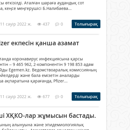
 өткізілді. Аталған шараға аудандық сот
а, кеңсе меңгерушісі Б.Налибаева...
11 сәуір 2022 ж.
437
0
Толығырақ
izer екпесін қанша азамат
қстанда коронавирус инфекциясына қарсы
ін – 9 465 962, 2-компонентін 9 198 853 адам
айды Egemen.kz. Ведомствоаралық комиссияның
 әйелдерді және бала емізетін аналарды
 ақпаратына қарағанда, Pfizer...
11 сәуір 2022 ж.
677
0
Толығырақ
кші ХҚКО-лар жұмысын бастады.
рының алынуына және эпидемиологиялық