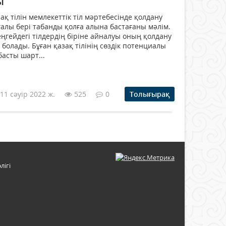
ы
қ тілін мемлекеттік тіл мәртебесінде қолдану
лғалы бері табанды қолға алына бастағаны мәлім.
деңгейдегі тілдердің біріне айналуы оның қолдану
болады. Бұған қазақ тілінің сөздік потенциалы
басты шарт...
11 сәуір 2022 ж.
525
0
Толығырақ
лігі