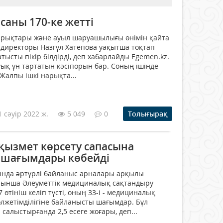
 саны 170-ке жетті
нарықтары және ауыл шаруашылығы өнімін қайта
 директоры Назгүл Хатепова уақытша тоқтап
тысты пікір білдірді, деп хабарлайды Egemen.kz.
уық ұн тартатын кәсіпорын бар. Соның ішінде
 Жалпы ішкі нарықта...
1 сәуір 2022 ж.
5 049
0
Толығырақ
ызмет көрсету сапасына
 шағымдары көбейді
ында әртүрлі байланыс арналары арқылы
ынша Әлеуметтік медициналық сақтандыру
тініш келіп түсті, оның 33-і - медициналық
олжетімділігіне байланысты шағымдар. Бұл
салыстырғанда 2,5 есеге жоғары, деп...