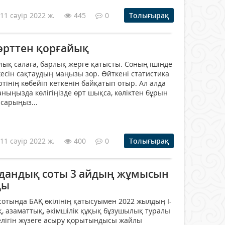
11 сәуір 2022 ж.
445
0
Толығырақ
 өрттен қорғайық
рлық салаға, барлық жерге қатысты. Соның ішінде
ежесін сақтаудың маңызы зор. Өйткені статистика
тінің көбейіп кеткенін байқатып отыр. Ал алда
ныңызда көлігіңізде өрт шықса, көліктен бұрын
ысарыңыз...
11 сәуір 2022 ж.
400
0
Толығырақ
дандық соты 3 айдың жұмысын
ды
отында БАҚ өкілінің қатысуымен 2022 жылдың І-
 азаматтық, әкімшілік құқық бұзушылық туралы
елігін жүзеге асыру қорытындысы жайлы