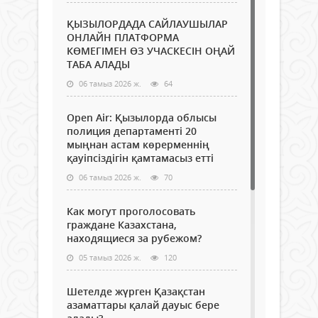
ҚЫЗЫЛОРДАДА САЙЛАУШЫЛАР
ОНЛАЙН ПЛАТФОРМА
КӨМЕГІМЕН ӨЗ УЧАСКЕСІН ОҢАЙ
ТАБА АЛАДЫ
06 тамыз 2026 ж.
64
Open Air: Қызылорда облысы
полиция департаменті 20
мыңнан астам көрерменнің
қауіпсіздігін қамтамасыз етті
06 тамыз 2026 ж.
70
Как могут проголосовать
граждане Казахстана,
находящиеся за рубежом?
05 тамыз 2026 ж.
120
Шетелде жүрген Қазақстан
азаматтары қалай дауыс бере