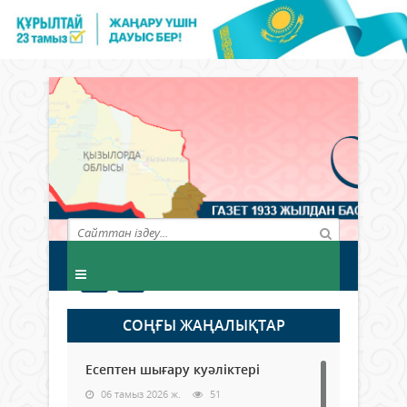
СОҢҒЫ ЖАҢАЛЫҚТАР
Есептен шығару куәліктері
06 тамыз 2026 ж.
51