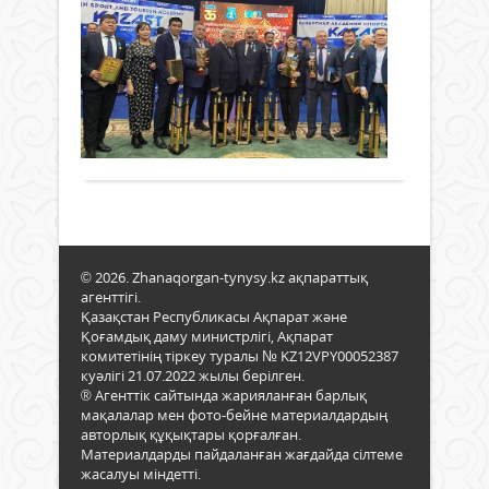
Құты
улап
Спорт
биі
кейі
отыр
«Мы
30
Ерде
гүлг
зама
2021
қаңтар
Тұрс
су
білі
жыл
2022 ж.
небә
құйы
не
Жаңа
495
17
тере
кере
спор
0
жас
перд
бар?
үшін
Толығырақ
спор
ысы
Ебін.
табы
алғ
Шын
жыл
биік
желд
болд
асуд
қиял
Еркі
асты
ашқ
күре
белгі
лап
Оли
етіп
© 2026. Zhanaqorgan-tynysy.kz ақпараттық
төрі
ішке
агенттігі.
жерл
енге
Қазақстан Республикасы Ақпарат және
жанк
желк
Қоғамдық даму министрлігі, Ақпарат
болд
сама
комитетінің тіркеу туралы № KZ12VPY00052387
белб
бірг
куәлігі 21.07.2022 жылы берілген.
күре
® Агенттік сайтында жарияланған барлық
көкт
Әле
мақалалар мен фото-бейне материалдардың
иісі
чем
авторлық құқықтары қорғалған.
сезіл
шық
Материалдарды пайдаланған жағдайда сілтеме
жан
Ганд
жасалуы міндетті.
ерітті
Азия