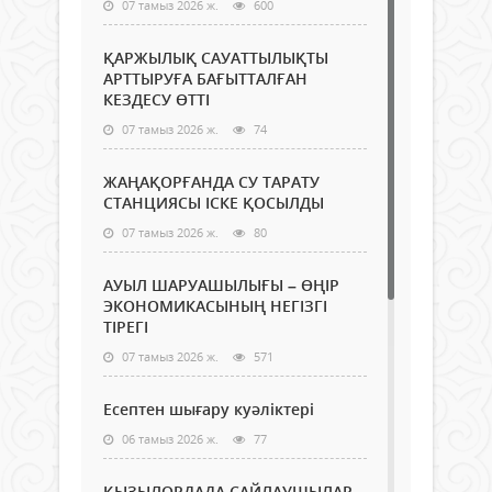
07 тамыз 2026 ж.
600
ҚАРЖЫЛЫҚ САУАТТЫЛЫҚТЫ
АРТТЫРУҒА БАҒЫТТАЛҒАН
КЕЗДЕСУ ӨТТІ
07 тамыз 2026 ж.
74
ЖАҢАҚОРҒАНДА СУ ТАРАТУ
СТАНЦИЯСЫ ІСКЕ ҚОСЫЛДЫ
07 тамыз 2026 ж.
80
АУЫЛ ШАРУАШЫЛЫҒЫ – ӨҢІР
ЭКОНОМИКАСЫНЫҢ НЕГІЗГІ
ТІРЕГІ
07 тамыз 2026 ж.
571
Есептен шығару куәліктері
06 тамыз 2026 ж.
77
ҚЫЗЫЛОРДАДА САЙЛАУШЫЛАР