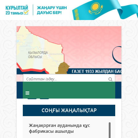
СОҢҒЫ ЖАҢАЛЫҚТАР
Жаңақорған ауданында құс
фабрикасы ашылды