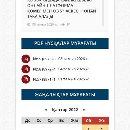
ОНЛАЙН ПЛАТФОРМА
КӨМЕГІМЕН ӨЗ УЧАСКЕСІН ОҢАЙ
ТАБА АЛАДЫ
06 тамыз 2026 ж.
91
Open Air: Қызылорда облысы
PDF НҰСҚАЛАР МҰРАҒАТЫ
полиция департаменті 20
мыңнан астам көрерменнің
қауіпсіздігін қамтамасыз етті
08 тамыз 2026 ж.
№59 (8973) 8
06 тамыз 2026 ж.
107
04 тамыз 2026 ж.
№58 (8972) 4
Wi-Fi ҚАБЫРҒА АРҚЫЛЫ ҚАЛАЙ
01 тамыз 2026 ж.
№57 (8971) 1
ӨТЕДІ?
06 тамыз 2026 ж.
267
ЖАҢАЛЫҚТАР МҰРАҒАТЫ
Как могут проголосовать
граждане Казахстана,
«
Қаңтар 2022
»
находящиеся за рубежом?
Дс
Сс
Ср
Бс
Жм
Сб
Жс
05 тамыз 2026 ж.
150
1
2