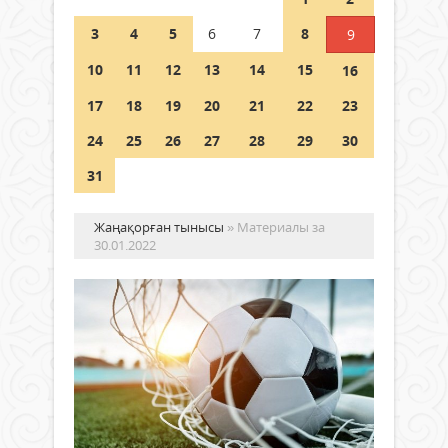
Шетелде жүрген Қазақстан
3
4
5
6
7
8
9
азаматтары қалай дауыс бере
алады?
10
11
12
13
14
15
16
05 тамыз 2026 ж.
160
17
18
19
20
21
22
23
24
25
26
27
28
29
30
31
Жаңақорған тынысы
» Материалы за
30.01.2022
Ал
ал
фу
Спорт
Әдет
30
фут
қаңтар
кәсі
2022 ж.
ман
1 163
40