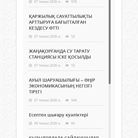
07 тамыз 2026 ж.
578
ҚАРЖЫЛЫҚ САУАТТЫЛЫҚТЫ
АРТТЫРУҒА БАҒЫТТАЛҒАН
КЕЗДЕСУ ӨТТІ
07 тамыз 2026 ж.
53
ЖАҢАҚОРҒАНДА СУ ТАРАТУ
СТАНЦИЯСЫ ІСКЕ ҚОСЫЛДЫ
07 тамыз 2026 ж.
53
АУЫЛ ШАРУАШЫЛЫҒЫ – ӨҢІР
ЭКОНОМИКАСЫНЫҢ НЕГІЗГІ
ТІРЕГІ
07 тамыз 2026 ж.
546
Есептен шығару куәліктері
06 тамыз 2026 ж.
60
ҚЫЗЫЛОРДАДА САЙЛАУШЫЛАР