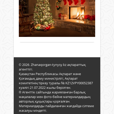
«Жы
жанд
Қоғам
то
белс
спо
Сар
04
қаты
атан
құрл
Жаң
қаңтар
елді
Жасб
үш
жыл
2022 ж.
меке
рет
мере
704
өрке
қарс
әлем
0
қабі
елде
қар
Толығырақ
өз
жете
салт
азам
дәст
дауы
сай
берд
мере
Жаңа
Ескі
ауда
© 2026. Zhanaqorgan-tynysy.kz ақпараттық
жыл
13
агенттігі.
есір
ауы
Қазақстан Республикасы Ақпарат және
жаң
окру
Қоғамдық даму министрлігі, Ақпарат
жыл
әкімі
комитетінің тіркеу туралы № KZ12VPY00052387
жаң
сайл
куәлігі 21.07.2022 жылы берілген.
жеті
Елді
® Агенттік сайтында жарияланған барлық
қада
меке
мақалалар мен фото-бейне материалдардың
басу
17
авторлық құқықтары қорғалған.
мұра
сайл
Материалдарды пайдаланған жағдайда сілтеме
етет
учас
жасалуы міндетті.
Азия