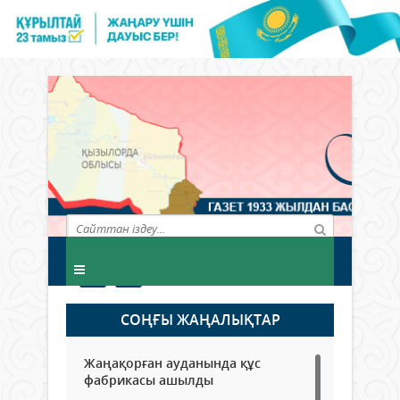
СОҢҒЫ ЖАҢАЛЫҚТАР
Жаңақорған ауданында құс
фабрикасы ашылды