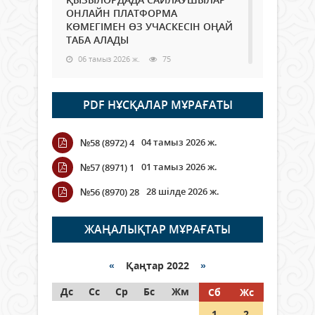
ОНЛАЙН ПЛАТФОРМА
КӨМЕГІМЕН ӨЗ УЧАСКЕСІН ОҢАЙ
ТАБА АЛАДЫ
06 тамыз 2026 ж.
75
Open Air: Қызылорда облысы
PDF НҰСҚАЛАР МҰРАҒАТЫ
полиция департаменті 20
мыңнан астам көрерменнің
қауіпсіздігін қамтамасыз етті
04 тамыз 2026 ж.
№58 (8972) 4
06 тамыз 2026 ж.
83
01 тамыз 2026 ж.
№57 (8971) 1
Wi-Fi ҚАБЫРҒА АРҚЫЛЫ ҚАЛАЙ
28 шілде 2026 ж.
№56 (8970) 28
ӨТЕДІ?
06 тамыз 2026 ж.
253
ЖАҢАЛЫҚТАР МҰРАҒАТЫ
Как могут проголосовать
граждане Казахстана,
«
Қаңтар 2022
»
находящиеся за рубежом?
Дс
Сс
Ср
Бс
Жм
Сб
Жс
05 тамыз 2026 ж.
132
1
2