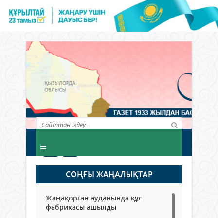
СОҢҒЫ ЖАҢАЛЫҚТАР
Жаңақорған ауданында құс
фабрикасы ашылды