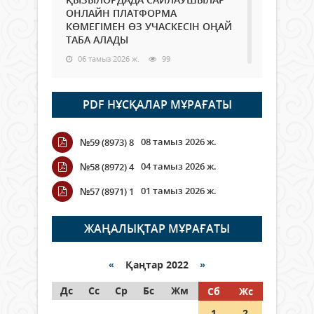
ОНЛАЙН ПЛАТФОРМА
КӨМЕГІМЕН ӨЗ УЧАСКЕСІН ОҢАЙ
ТАБА АЛАДЫ
06 тамыз 2026 ж.
99
Open Air: Қызылорда облысы
PDF НҰСҚАЛАР МҰРАҒАТЫ
полиция департаменті 20
мыңнан астам көрерменнің
қауіпсіздігін қамтамасыз етті
08 тамыз 2026 ж.
№59 (8973) 8
06 тамыз 2026 ж.
118
04 тамыз 2026 ж.
№58 (8972) 4
Wi-Fi ҚАБЫРҒА АРҚЫЛЫ ҚАЛАЙ
01 тамыз 2026 ж.
№57 (8971) 1
ӨТЕДІ?
06 тамыз 2026 ж.
276
ЖАҢАЛЫҚТАР МҰРАҒАТЫ
Как могут проголосовать
граждане Казахстана,
«
Қаңтар 2022
»
находящиеся за рубежом?
Дс
Сс
Ср
Бс
Жм
Сб
Жс
05 тамыз 2026 ж.
158
1
2