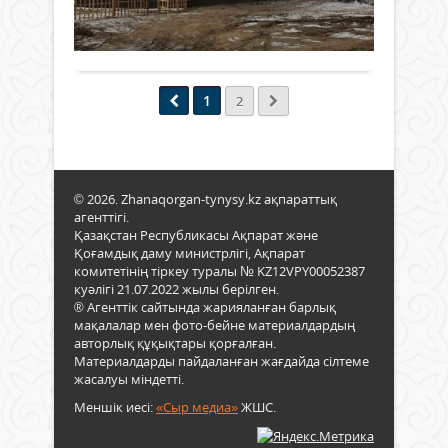
басп
676
0
өнім
облы
кон
баға
Толығырақ
әкімі
облы
шекті
Гүлш
инду
Әбді
инн
Сыр
1
2
даму
ауда
бас
жұм
бас
сап
Ринат
бар
көпб
© 2026. Zhanaqorgan-tynysy.kz ақпараттық
жән
агенттігі.
аз
Қазақстан Республикасы Ақпарат және
қамт
Қоғамдық даму министрлігі, Ақпарат
отба
комитетінің тіркеу туралы № KZ12VPY00052387
жаң
куәлігі 21.07.2022 жылы берілген.
пәте
® Агенттік сайтында жарияланған барлық
кілті
мақалалар мен фото-бейне материалдардың
табы
авторлық құқықтары қорғалған.
Материалдарды пайдаланған жағдайда сілтеме
жасалуы міндетті.
Меншік иесі:
«Сыр медиа»
ЖШС.