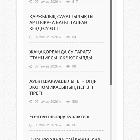
07 тамыз 2026 ж.
617
ҚАРЖЫЛЫҚ САУАТТЫЛЫҚТЫ
АРТТЫРУҒА БАҒЫТТАЛҒАН
КЕЗДЕСУ ӨТТІ
07 тамыз 2026 ж.
84
ЖАҢАҚОРҒАНДА СУ ТАРАТУ
СТАНЦИЯСЫ ІСКЕ ҚОСЫЛДЫ
07 тамыз 2026 ж.
88
АУЫЛ ШАРУАШЫЛЫҒЫ – ӨҢІР
ЭКОНОМИКАСЫНЫҢ НЕГІЗГІ
ТІРЕГІ
07 тамыз 2026 ж.
580
Есептен шығару куәліктері
06 тамыз 2026 ж.
86
ҚЫЗЫЛОРДАДА САЙЛАУШЫЛАР