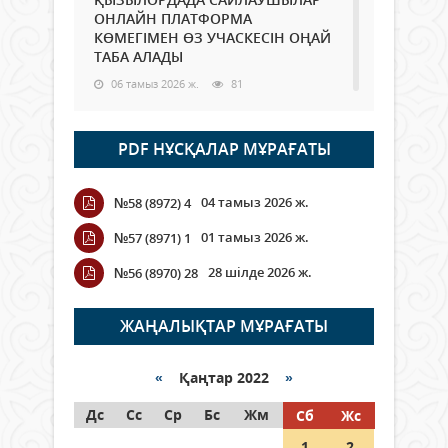
ОНЛАЙН ПЛАТФОРМА
КӨМЕГІМЕН ӨЗ УЧАСКЕСІН ОҢАЙ
ТАБА АЛАДЫ
06 тамыз 2026 ж.
81
Open Air: Қызылорда облысы
PDF НҰСҚАЛАР МҰРАҒАТЫ
полиция департаменті 20
мыңнан астам көрерменнің
қауіпсіздігін қамтамасыз етті
04 тамыз 2026 ж.
№58 (8972) 4
06 тамыз 2026 ж.
88
01 тамыз 2026 ж.
№57 (8971) 1
Wi-Fi ҚАБЫРҒА АРҚЫЛЫ ҚАЛАЙ
28 шілде 2026 ж.
№56 (8970) 28
ӨТЕДІ?
06 тамыз 2026 ж.
257
ЖАҢАЛЫҚТАР МҰРАҒАТЫ
Как могут проголосовать
граждане Казахстана,
«
Қаңтар 2022
»
находящиеся за рубежом?
Дс
Сс
Ср
Бс
Жм
Сб
Жс
05 тамыз 2026 ж.
139
1
2