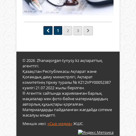
Тоқа
өс
535
0
комп
Мәжі
бел
қар
Толығырақ
оты
қоға
то
елім
қозғ
тұ
душ
та
1
2
3
болғ
ұйы
Кәсі
ауы
Мен
неси
қасі
Үкім
бой
себе
«Оп
пай
сара
РОП
төле
оны
© 2026. Zhanaqorgan-tynysy.kz ақпараттық
утил
айы
агенттігі.
салд
алы
мен
Қазақстан Республикасы Ақпарат және
нақ
жина
өсім
Қоғамдық даму министрлігі, Ақпарат
баға
белг
комитетінің тіркеу туралы № KZ12VPY00052387
беру
тоқт
куәлігі 21.07.2022 жылы берілген.
кере
тұра
® Агенттік сайтында жарияланған барлық
айтты
Бұл
мақалалар мен фото-бейне материалдардың
тура
авторлық құқықтары қорғалған.
ҚР
Материалдарды пайдаланған жағдайда сілтеме
жасалуы міндетті.
През
Қасы
Меншік иесі:
«Сыр медиа»
ЖШС.
Жом
Тоқа