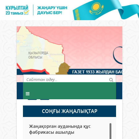
СОҢҒЫ ЖАҢАЛЫҚТАР
Жаңақорған ауданында құс
фабрикасы ашылды