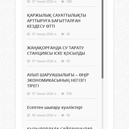
07 тамыз 2026 ж.
588
ҚАРЖЫЛЫҚ САУАТТЫЛЫҚТЫ
АРТТЫРУҒА БАҒЫТТАЛҒАН
КЕЗДЕСУ ӨТТІ
07 тамыз 2026 ж.
65
ЖАҢАҚОРҒАНДА СУ ТАРАТУ
СТАНЦИЯСЫ ІСКЕ ҚОСЫЛДЫ
07 тамыз 2026 ж.
65
АУЫЛ ШАРУАШЫЛЫҒЫ – ӨҢІР
ЭКОНОМИКАСЫНЫҢ НЕГІЗГІ
ТІРЕГІ
07 тамыз 2026 ж.
558
Есептен шығару куәліктері
06 тамыз 2026 ж.
68
ҚЫЗЫЛОРДАДА САЙЛАУШЫЛАР